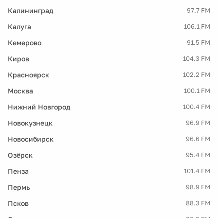
Калининград
97.7 FM
Калуга
106.1 FM
Кемерово
91.5 FM
Киров
104.3 FM
Красноярск
102.2 FM
Москва
100.1 FM
Нижний Новгород
100.4 FM
Новокузнецк
96.9 FM
Новосибирск
96.6 FM
Озёрск
95.4 FM
Пенза
101.4 FM
Пермь
98.9 FM
Псков
88.3 FM