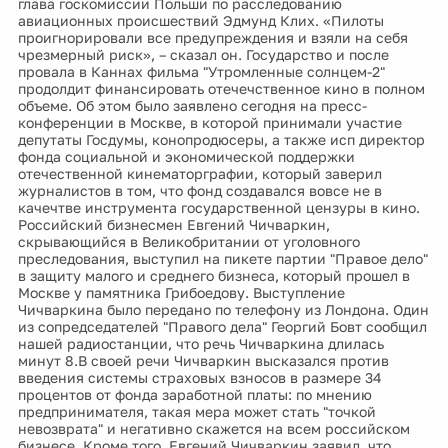
глава госкомиссии Польши по расследованию
авиационных происшествий Эдмунд Клих. «Пилоты
проигнорировали все предупреждения и взяли на себя
чрезмерный риск», – сказал он. Государство и после
провала в Каннах фильма "Утромленные солнцем-2"
продолдит финансировать отечечственное кино в полном
объеме. Об этом было заявлено сегодня на пресс-
конференции в Москве, в которой принимали участие
депутаты Госдумы, конопродюсеры, а также исп директор
фонда социальной и экономической поддержки
отечественной кинематорграфии, который заверил
журналистов в том, что фонд создавался вовсе не в
качечтве инструмента государственной цензуры в кино.
Российский бизнесмен Евгений Чичваркин,
скрывающийся в Великобритании от уголовного
преследования, выступил на пикете партии "Правое дело"
в защиту малого и среднего бизнеса, который прошел в
Москве у памятника Грибоедову. Выступление
Чичваркина было передано по телефону из Лондона. Один
из сопредседателей "Правого дела" Георгий Бовт сообщил
нашей радиостанции, что речь Чичваркина длилась
минут 8.В своей речи Чичваркин высказался против
введения системы страховых взносов в размере 34
процентов от фонда заработной платы: по мнению
предпринимателя, такая мера может стать "точкой
невозврата" и негативно скажется на всем российском
бизнесе. Кроме того, Евгений Чичваркин заявил, что