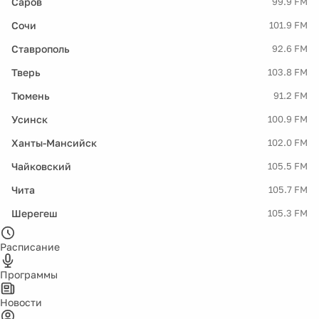
Саров
99.9 FM
Сочи
101.9 FM
Ставрополь
92.6 FM
Тверь
103.8 FM
Тюмень
91.2 FM
Усинск
100.9 FM
Ханты-Мансийск
102.0 FM
Чайковский
105.5 FM
Чита
105.7 FM
Шерегеш
105.3 FM
Расписание
Программы
Новости