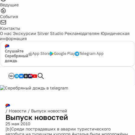
Ведущие
События
Контакты
О нас
Экскурсии
Silver Studio
Рекламодателям
Юридическая
информация
Слушайте
App Store
Google Play
Telegram App
Серебряный
дождь
12+
/
Новости
/
Выпуск новостей
Выпуск новостей
25 мая 2010
[b]Среди пострадавших в аварии туристического
автобуса на турецком курорте Анталья были молодожёны