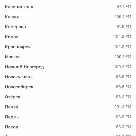
Калининград
97.7 FM
Калуга
106.1 FM
Кемерово
91.5 FM
Киров
104.3 FM
Красноярск
102.2 FM
Москва
100.1 FM
Нижний Новгород
100.4 FM
Новокузнецк
96.9 FM
Новосибирск
96.6 FM
Озёрск
95.4 FM
Пенза
101.4 FM
Пермь
98.9 FM
Псков
88.3 FM