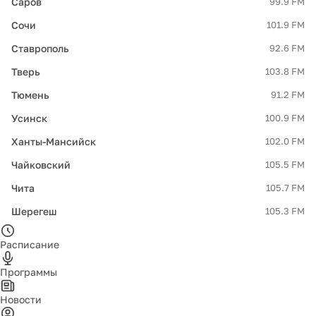
Саров
99.9 FM
Сочи
101.9 FM
Ставрополь
92.6 FM
Тверь
103.8 FM
Тюмень
91.2 FM
Усинск
100.9 FM
Ханты-Мансийск
102.0 FM
Чайковский
105.5 FM
Чита
105.7 FM
Шерегеш
105.3 FM
Расписание
Программы
Новости