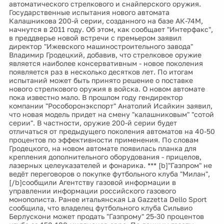
автоматического стрелкового и снайперского оружия.
Государственные испытания нового автомата
Калашникова 200-й серии, созданного на базе АК-74М,
начнутся в 2011 году. Об этом, как сообщает "Интерфакс",
в преддверье новой встречи с премьером заявил
директор "Ижевского машиностроительного завода"
Владимир Гродецкий, добавив, что стрелковое оружие
является наиболее консервативным - новое поколения
появляется раз в несколько десятков лет. По итогам
испытаний может быть принято решение о поставке
нового стрелкового оружия в войска. О новом автомате
пока известно мало. В прошлом году гендиректор
компании "Рособоронэкспорт" Анатолий Исайкин заявил,
что новая модель придет на смену "калашниковым" "сотой
серии". В частности, оружие 200-й серии будет
отличаться от предыдущего поколения автоматов на 40-50
процентов по эффективности применения. По словам
Гродецкого, на новом автомате появилась планка для
крепления дополнительного оборудования - прицелов,
лазерных целеуказателей и фонарика. *** [b]"Газпром" не
ведёт переговоров о покупке футбольного клуба "Милан",
[/b]сообщили Агентству газовой информации в
управлении информации российского газового
монополиста. Ранее итальянская La Gazzetta Dello Sport
сообщила, что владелец футбольного клуба Сильвио
Берлускони может продать "Газпрому" 25-30 процентов