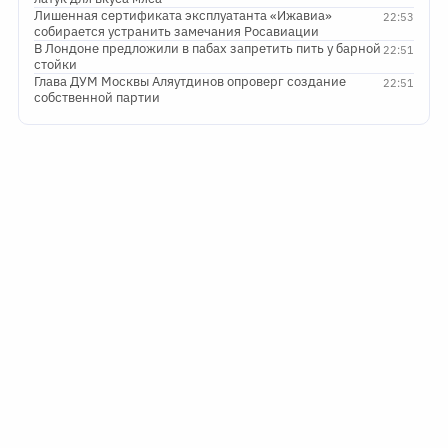
Лишенная сертификата эксплуатанта «Ижавиа»
22:53
собирается устранить замечания Росавиации
В Лондоне предложили в пабах запретить пить у барной
22:51
стойки
Глава ДУМ Москвы Аляутдинов опроверг создание
22:51
собственной партии