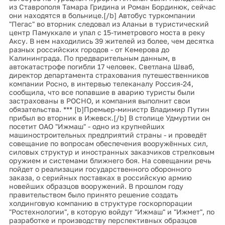
из Ставрополя Тамара Гридина и Роман Бординюк, сейчас
они находятся в больнице.[/b] Автобус туркомпании
"Пегас" во вторник следовал из Аланьи в туристический
центр Памуккале и упал с 15-тиметрового моста в реку
Аксу. В нем находились 39 жителей из более, чем десятка
разных российских городов - от Кемерова до
Калининграда. По предварительным данным, в
автокатастрофе погибли 17 человек. Светлана Шваб,
директор департамента страхования путешественников
компании Росно, в интервью телеканалу Россия-24,
сообщила, что все попавшие в аварию туристы были
застрахованы в РОСНО, и компания выполнит свои
обязательства. *** [b]Премьер-министр Владимир Путин
прибыл во вторник в Ижевск.[/b] В столице Удмуртии он
посетит ОАО "Ижмаш" - одно из крупнейших
машиностроительных предприятий страны - и проведёт
совещание по вопросам обеспечения вооружённых сил,
силовых структур и иностранных заказчиков стрелковым
оружием и системами ближнего боя. На совещании речь
пойдет о реализации государственного оборонного
заказа, о серийных поставках в российскую армию
новейших образцов вооружений. В прошлом году
правительством было принято решение создать
холдинговую компанию в структуре госкорпорации
"Ростехнологии", в которую войдут "Ижмаш" и "Ижмет", по
разработке и производству перспективных образцов