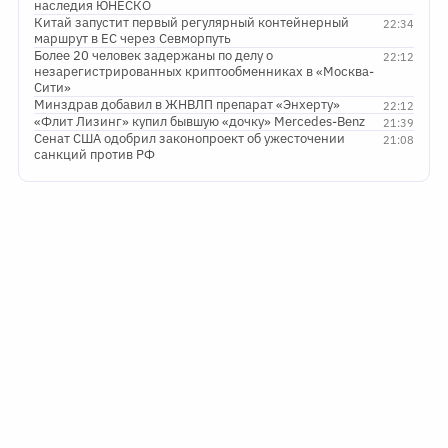
наследия ЮНЕСКО
Китай запустит первый регулярный контейнерный
22:34
маршрут в ЕС через Севморпуть
Более 20 человек задержаны по делу о
22:12
незарегистрированных криптообменниках в «Москва-
Сити»
Минздрав добавил в ЖНВЛП препарат «Энхерту»
22:12
«Флит Лизинг» купил бывшую «дочку» Mercedes-Benz
21:39
Сенат США одобрил законопроект об ужесточении
21:08
санкций против РФ