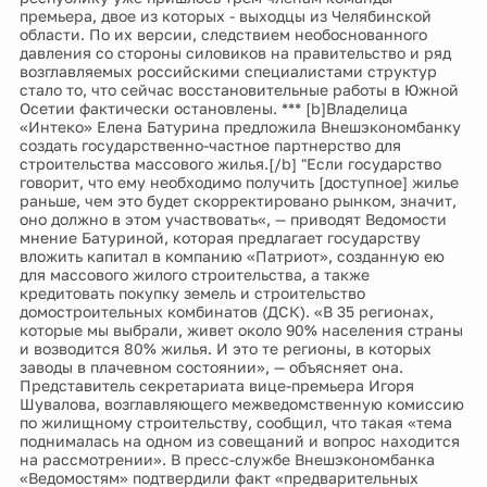
премьера, двое из которых - выходцы из Челябинской
области. По их версии, следствием необоснованного
давления со стороны силовиков на правительство и ряд
возглавляемых российскими специалистами структур
стало то, что сейчас восстановительные работы в Южной
Осетии фактически остановлены. *** [b]Владелица
«Интеко» Елена Батурина предложила Внешэкономбанку
создать государственно-частное партнерство для
строительства массового жилья.[/b] "Если государство
говорит, что ему необходимо получить [доступное] жилье
раньше, чем это будет скорректировано рынком, значит,
оно должно в этом участвовать«, — приводят Ведомости
мнение Батуриной, которая предлагает государству
вложить капитал в компанию «Патриот», созданную ею
для массового жилого строительства, а также
кредитовать покупку земель и строительство
домостроительных комбинатов (ДСК). «В 35 регионах,
которые мы выбрали, живет около 90% населения страны
и возводится 80% жилья. И это те регионы, в которых
заводы в плачевном состоянии», — объясняет она.
Представитель секретариата вице-премьера Игоря
Шувалова, возглавляющего межведомственную комиссию
по жилищному строительству, сообщил, что такая «тема
поднималась на одном из совещаний и вопрос находится
на рассмотрении». В пресс-службе Внешэкономбанка
«Ведомостям» подтвердили факт «предварительных