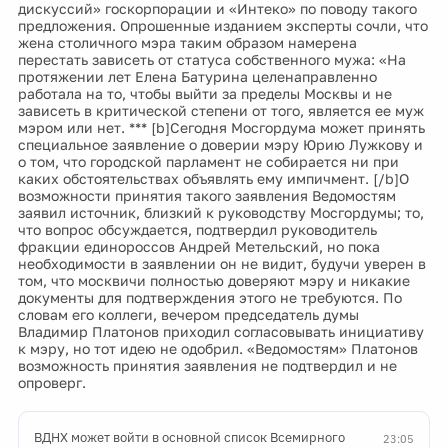
дискуссий» госкорпорации и «Интеко» по поводу такого
предложения. Опрошенные изданием эксперты сочли, что
жена столичного мэра таким образом намерена
перестать зависеть от статуса собственного мужа: «На
протяжении лет Елена Батурина целенаправленно
работала на то, чтобы выйти за пределы Москвы и не
зависеть в критической степени от того, является ее муж
мэром или нет. *** [b]Сегодня Мосгордума может принять
специальное заявление о доверии мэру Юрию Лужкову и
о том, что городской парламент не собирается ни при
каких обстоятельствах объявлять ему импичмент. [/b]О
возможности принятия такого заявления Ведомостям
заявил источник, близкий к руководству Мосгордумы; то,
что вопрос обсуждается, подтвердил руководитель
фракции единороссов Андрей Метельский, но пока
необходимости в заявлении он не видит, будучи уверен в
том, что москвичи полностью доверяют мэру и никакие
документы для подтверждения этого не требуются. По
словам его коллеги, вечером председатель думы
Владимир Платонов приходил согласовывать инициативу
к мэру, но тот идею не одобрил. «Ведомостям» Платонов
возможность принятия заявления не подтвердил и не
опроверг.
ВДНХ может войти в основной список Всемирного
23:05