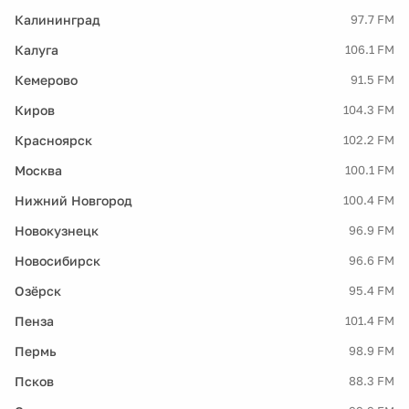
Калининград
97.7 FM
Калуга
106.1 FM
Кемерово
91.5 FM
Киров
104.3 FM
Красноярск
102.2 FM
Москва
100.1 FM
Нижний Новгород
100.4 FM
Новокузнецк
96.9 FM
Новосибирск
96.6 FM
Озёрск
95.4 FM
Пенза
101.4 FM
Пермь
98.9 FM
Псков
88.3 FM