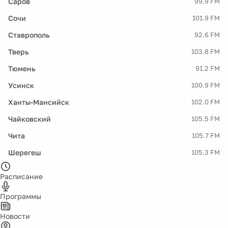
Саров
99.9 FM
Сочи
101.9 FM
Ставрополь
92.6 FM
Тверь
103.8 FM
Тюмень
91.2 FM
Усинск
100.9 FM
Ханты-Мансийск
102.0 FM
Чайковский
105.5 FM
Чита
105.7 FM
Шерегеш
105.3 FM
Расписание
Программы
Новости