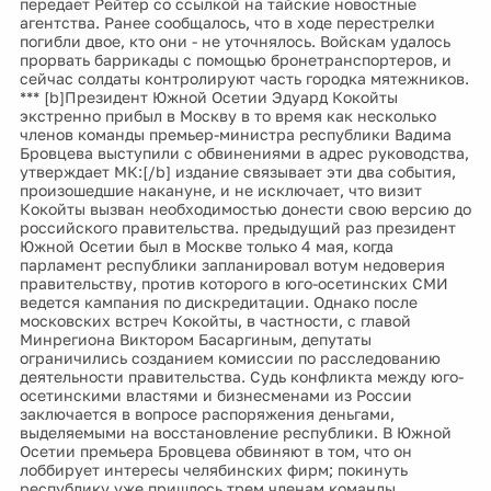
передает Рейтер со ссылкой на тайские новостные
агентства. Ранее сообщалось, что в ходе перестрелки
погибли двое, кто они - не уточнялось. Войскам удалось
прорвать баррикады с помощью бронетранспортеров, и
сейчас солдаты контролируют часть городка мятежников.
*** [b]Президент Южной Осетии Эдуард Кокойты
экстренно прибыл в Москву в то время как несколько
членов команды премьер-министра республики Вадима
Бровцева выступили с обвинениями в адрес руководства,
утверждает МК:[/b] издание связывает эти два события,
произошедшие накануне, и не исключает, что визит
Кокойты вызван необходимостью донести свою версию до
российского правительства. предыдущий раз президент
Южной Осетии был в Москве только 4 мая, когда
парламент республики запланировал вотум недоверия
правительству, против которого в юго-осетинских СМИ
ведется кампания по дискредитации. Однако после
московских встреч Кокойты, в частности, с главой
Минрегиона Виктором Басаргиным, депутаты
ограничились созданием комиссии по расследованию
деятельности правительства. Судь конфликта между юго-
осетинскими властями и бизнесменами из России
заключается в вопросе распоряжения деньгами,
выделяемыми на восстановление республики. В Южной
Осетии премьера Бровцева обвиняют в том, что он
лоббирует интересы челябинских фирм; покинуть
республику уже пришлось трем членам команды