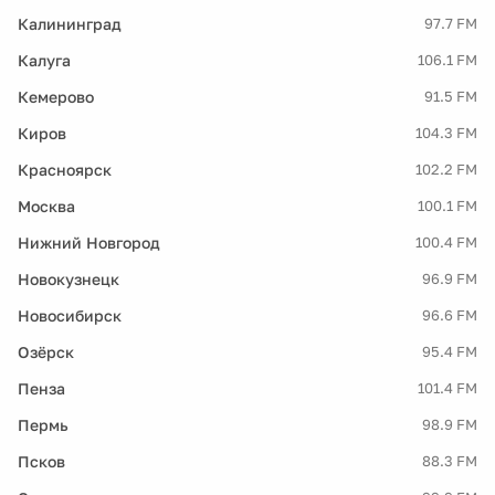
Калининград
97.7 FM
Калуга
106.1 FM
Кемерово
91.5 FM
Киров
104.3 FM
Красноярск
102.2 FM
Москва
100.1 FM
Нижний Новгород
100.4 FM
Новокузнецк
96.9 FM
Новосибирск
96.6 FM
Озёрск
95.4 FM
Пенза
101.4 FM
Пермь
98.9 FM
Псков
88.3 FM