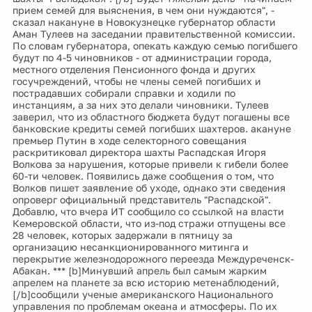
прием семей для выяснения, в чем они нуждаются", -
сказал накануне в Новокузнецке губернатор области
Аман Тулеев на заседании правительственной комиссии.
По словам губернатора, опекать каждую семью погибшего
будут по 4-5 чиновников - от администрации города,
местного отделения Пенсионного фонда и других
госучреждений, чтобы не члены семей погибших и
пострадавших собирали справки и ходили по
инстанциям, а за них это делали чиновники. Тулеев
заверил, что из областного бюджета будут погашены все
банковские кредиты семей погибших шахтеров. акануне
премьер Путин в ходе селекторного совещания
раскритиковал директора шахты Распадская Игоря
Волкова за нарушения, которые привели к гибели более
60-ти человек. Появились даже сообщения о том, что
Волков пишет заявление об уходе, однако эти сведения
опроверг официальный представитель "Распадской".
Добавлю, что вчера ИТ сообщило со ссылкой на власти
Кемеровской области, что из-под стражи отпущены все
28 человек, которых задержали в пятницу за
организацию несанкционированного митинга и
перекрытие железнодорожного переезда Междуреченск-
Абакан. *** [b]Минувший апрель был самым жарким
апрелем на планете за всю историю метенаблюдений,
[/b]сообщили ученые американского Национального
управления по проблемам океана и атмосферы. По их