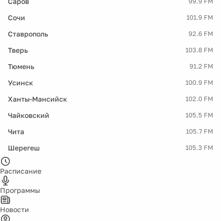
Саров
99.9 FM
Сочи
101.9 FM
Ставрополь
92.6 FM
Тверь
103.8 FM
Тюмень
91.2 FM
Усинск
100.9 FM
Ханты-Мансийск
102.0 FM
Чайковский
105.5 FM
Чита
105.7 FM
Шерегеш
105.3 FM
Расписание
Программы
Новости