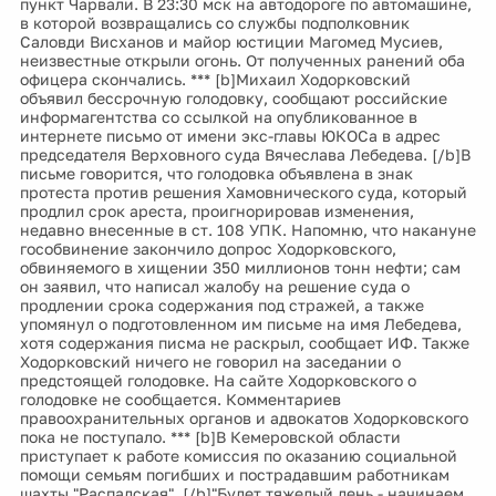
пункт Чарвали. В 23:30 мск на автодороге по автомашине,
в которой возвращались со службы подполковник
Саловди Висханов и майор юстиции Магомед Мусиев,
неизвестные открыли огонь. От полученных ранений оба
офицера скончались. *** [b]Михаил Ходорковский
объявил бессрочную голодовку, сообщают российские
информагентства со ссылкой на опубликованное в
интернете письмо от имени экс-главы ЮКОСа в адрес
председателя Верховного суда Вячеслава Лебедева. [/b]В
письме говорится, что голодовка объявлена в знак
протеста против решения Хамовнического суда, который
продлил срок ареста, проигнорировав изменения,
недавно внесенные в ст. 108 УПК. Напомню, что накануне
гособвинение закончило допрос Ходорковского,
обвиняемого в хищении 350 миллионов тонн нефти; сам
он заявил, что написал жалобу на решение суда о
продлении срока содержания под стражей, а также
упомянул о подготовленном им письме на имя Лебедева,
хотя содержания писма не раскрыл, сообщает ИФ. Также
Ходорковский ничего не говорил на заседании о
предстоящей голодовке. На сайте Ходорковского о
голодовке не сообщается. Комментариев
правоохранительных органов и адвокатов Ходорковского
пока не поступало. *** [b]В Кемеровской области
приступает к работе комиссия по оказанию социальной
помощи семьям погибших и пострадавшим работникам
шахты "Распадская". [/b]"Будет тяжелый день - начинаем