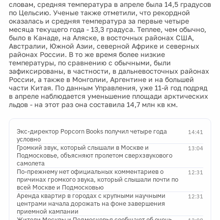
словам, средняя температура в апреле была 14,5 градусов
по Цельсию. Ученые также отметили, что рекордной
оказалась и средняя температура за первые четыре
месяца текущего года - 13,3 градуса. Теплее, чем обычно,
было в Канаде, на Аляске, в восточных районах США,
Австралии, Южной Азии, северной Африке и северных
районах России. В то же время более низкие
температуры, по сравнению с обычными, были
зафиксированы, в частности, в дальневосточных районах
России, а также в Монголии, Аргентине и на большей
части Китая. По данным Управления, уже 11-й год подряд
в апреле наблюдается уменьшение площади арктических
льдов - на этот раз она составила 14,7 млн кв км.
Экс-директор Popcorn Books получил четыре года
14:41
условно
Громкий звук, который слышали в Москве и
13:04
Подмосковье, объясняют пролетом сверхзвукового
самолета
По-прежнему нет официальных комментариев о
12:31
причинах громкого звука, который слышали почти по
всей Москве и Подмосковью
Аренда квартир в городах с крупными научными
12:31
центрами начала дорожать на фоне завершения
приемной кампании
Жители Москвы и Подмосковья сообщают об очень