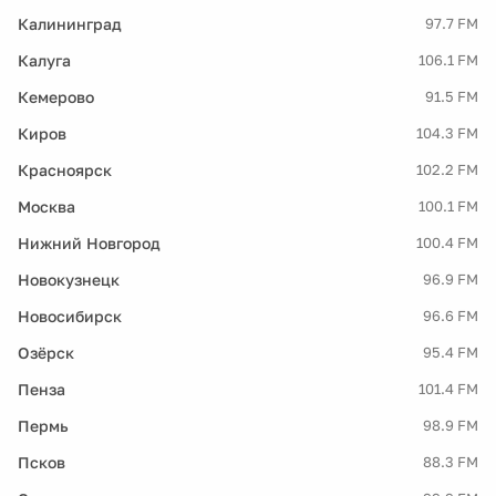
Калининград
97.7 FM
Калуга
106.1 FM
Кемерово
91.5 FM
Киров
104.3 FM
Красноярск
102.2 FM
Москва
100.1 FM
Нижний Новгород
100.4 FM
Новокузнецк
96.9 FM
Новосибирск
96.6 FM
Озёрск
95.4 FM
Пенза
101.4 FM
Пермь
98.9 FM
Псков
88.3 FM