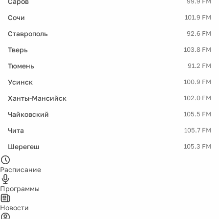
Саров
99.9 FM
Сочи
101.9 FM
Ставрополь
92.6 FM
Тверь
103.8 FM
Тюмень
91.2 FM
Усинск
100.9 FM
Ханты-Мансийск
102.0 FM
Чайковский
105.5 FM
Чита
105.7 FM
Шерегеш
105.3 FM
Расписание
Программы
Новости