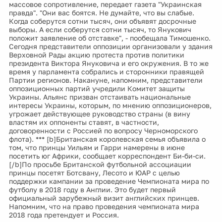
массовое сопротивление, передает газета "Украинская
правда". "Они вас боятся. Не думайте, что вы слабые.
Когда соберутся сотни тысяч, они объявят досрочные
выборы. А если соберутся сотни тысяч, то Янукович
положит заявление об отставке", - пообещала Тимошенко.
Сегодня представители оппозиции организовали у здания
Верховной Рады акцию протеста против политики
президента Виктора Януковича и его окружения. В то же
время у парламента собрались и сторонники правящей
Партии регионов. Накануне, напомним, представители
оппозиционных партий учредили Комитет защиты
Украины. Альянс призван отстаивать национальные
интересы Украины, которым, по мнению оппозиционеров,
угрожает действующее руководство страны (в вину
властям их оппоненты ставят, в частности,
договоренности с Россией по вопросу Черноморского
флота). *** [b]Британская королевская семья объявила о
том, что принцы Уильям и Гарри намерены в июне
посетить юг Африки, сообщает корреспондент Би-би-си.
[/b]По просьбе Британской футбольной ассоциации
принцы посетят Ботсвану, Лесото и ЮАР с целью
поддержки кампании за проведение Чемпионата мира по
футболу в 2018 году в Англии. Это будет первый
официальный зарубежный визит английских принцев.
Напомним, что на право проведения чемпионата мира
2018 года претендует и Россия.