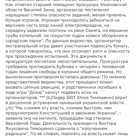
Как отметил старший помощник прокурора Ульяновской
области Василий Зима, организатор постепенно
наращивал степень опасности заданий, желая привлечь
больше игроков. Игрокам приходилось забираться на
верхнюю часть опор линий электропередачи, на
середину задвижек плотины на реке Свияга, на вершине
трубы котельной, на покрытом льдом колесе обозрения в
городском парке". По данным ведомства, организатор
экстремальной игры давал участникам подписать бумагу,
в которой говорилось, что они осознают риск и опасность
при прохождении испытаний. Эти документы в
прокуратуре посчитали несостоятельными. Прокуратура
требовала приговорить Бубнова к четырем с половиной
годам лишения свободы в колонии общего режима. Но
вынесенным приговором осталась довольна. По мнению
представителей ведомства, этот прецедент может
вызвать цепную реакцию, и родственники погибших в
ходе игры "Дозор" начнут подавать иски на
организаторов. *** [b]Лидер БЮТ Юлия Тимошенко верит
в досрочное устранение нынешней украинской власти.
[/b] "Мы снимем эту власть, снимем быстрее, чем
предусмотрено Конституцией и законами Украины", -
заявила она на митинге, прошедшем под стенами
Верховной Рады. Деятельность президента Виктора
Януковича Тимошенко сравнила с "излучением
радиации". По ее словам, повлиять на власть может лишь