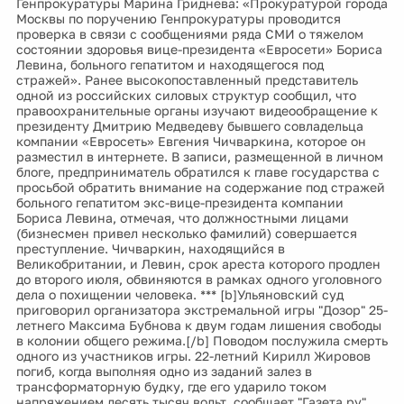
Генпрокуратуры Марина Гриднева: «Прокуратурой города
Москвы по поручению Генпрокуратуры проводится
проверка в связи с сообщениями ряда СМИ о тяжелом
состоянии здоровья вице-президента «Евросети» Бориса
Левина, больного гепатитом и находящегося под
стражей». Ранее высокопоставленный представитель
одной из российских силовых структур сообщил, что
правоохранительные органы изучают видеообращение к
президенту Дмитрию Медведеву бывшего совладельца
компании «Евросеть» Евгения Чичваркина, которое он
разместил в интернете. В записи, размещенной в личном
блоге, предприниматель обратился к главе государства с
просьбой обратить внимание на содержание под стражей
больного гепатитом экс-вице-президента компании
Бориса Левина, отмечая, что должностными лицами
(бизнесмен привел несколько фамилий) совершается
преступление. Чичваркин, находящийся в
Великобритании, и Левин, срок ареста которого продлен
до второго июля, обвиняются в рамках одного уголовного
дела о похищении человека. *** [b]Ульяновский суд
приговорил организатора экстремальной игры "Дозор" 25-
летнего Максима Бубнова к двум годам лишения свободы
в колонии общего режима.[/b] Поводом послужила смерть
одного из участников игры. 22-летний Кирилл Жировов
погиб, когда выполняя одно из заданий залез в
трансформаторную будку, где его ударило током
напряжением десять тысяч вольт, сообщает "Газета.ру".