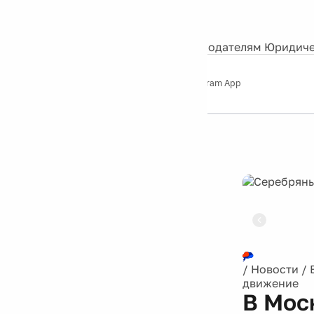
События
Контакты
О нас
Экскурсии
Silver Studio
Рекламодателям
Юридиче
Слушайте
App Store
Google Play
Telegram App
Серебряный
дождь
12+
Реклама
/
Новости
/
движение
В Моск