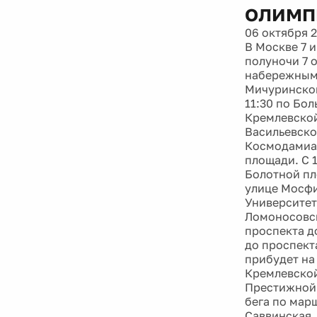
олимп
06 октября 
В Москве 7 и
полуночи 7 
набережным;
Мичуринског
11:30 по Бо
Кремлевской
Васильевско
Космодамиа
площади. С 
Болотной пл
улице Мосфи
Университет
Ломоносовск
проспекта д
до проспект
прибудет на
Кремлевской
Престижной 
бега по мар
Саввинская,