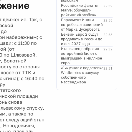
полоскам
ижение
Российские фанаты
22:59
Marvel обрушили
рейтинг «Колобка»
 движение. Так, с
Парламент Индии
22:58
потребовал извинений
евской
от Марка Цукерберга
 до
Бензин Евро 2 будут
22:58
кой набережным; с
продавать в России до
ади; с 11:30 по
июля 2027 года
ой (от
Итальянец выбросил
22:32
лотерейный билет с
20 по Шлюзовой,
выигрышем в миллион
, Болотной
евро
мосту со стороны
«Ъ» узнал о подготовке
22:31
шоссе от ТТК и
Wildberries к запуску
собственного
ыгина); с 16:40 по
мессенджера
еру
тетского
аринской площади
онь снова
льевскому спуску,
м, а также по
ет следующий этап
, Новодевичья,
жные, площадь