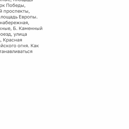
арк Победы,
й проспекты,
площадь Европы.
 набережная,
жные, Б. Каменный
оезд, улица
, Красная
йского огня. Как
танавливаться