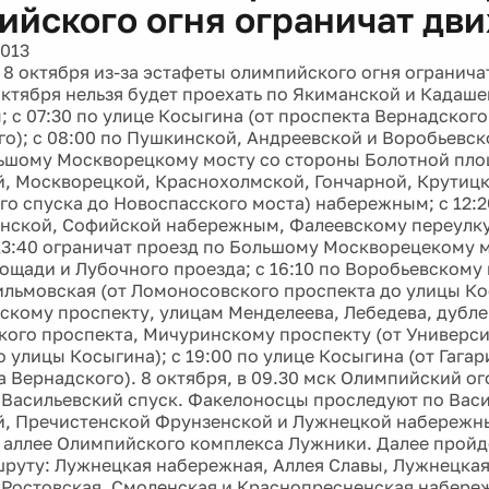
ийского огня ограничат дв
2013
 8 октября из-за эстафеты олимпийского огня ограничат
октября нельзя будет проехать по Якиманской и Кадаш
 с 07:30 по улице Косыгина (от проспекта Вернадского
о); с 08:00 по Пушкинской, Андреевской и Воробьевс
льшому Москворецкому мосту со стороны Болотной площ
, Москворецкой, Краснохолмской, Гончарной, Крутицк
го спуска до Новоспасского моста) набережным; с 12:
нской, Софийской набережным, Фалеевскому переулку
13:40 ограничат проезд по Большому Москворецекому 
ощади и Лубочного проезда; с 16:10 по Воробьевскому 
льмовская (от Ломоносовского проспекта до улицы Кос
скому проспекту, улицам Менделеева, Лебедева, дубл
ого проспекта, Мичуринскому проспекту (от Универси
о улицы Косыгина); с 19:00 по улице Косыгина (от Гаг
а Вернадского). 8 октября, в 09.30 мск Олимпийский ог
 Васильевский спуск. Факелоносцы проследуют по Васи
, Пречистенской Фрунзенской и Лужнецкой набережны
аллее Олимпийского комплекса Лужники. Далее пройд
шруту: Лужнецкая набережная, Аллея Славы, Лужнецкая
 Ростовская, Смоленская и Краснопресненская набере