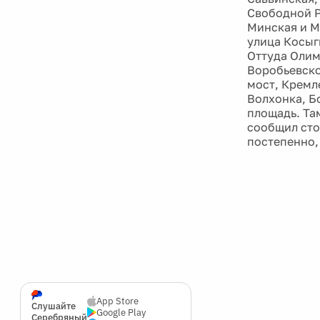
Свободной Р
Минская и М
улица Косыг
Оттуда Олим
Воробьевско
мост, Кремл
Волхонка, Б
площадь. Та
сообщил сто
постепенно,
App Store
Слушайте
Google Play
Серебряный