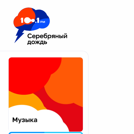
Москва 100.1 FM
Апатиты
Астрахань
Волгоград
Вологда
Екатеринбург
Иваново
Казань
Калининград
Калуга