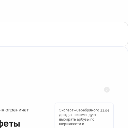
ня ограничат
Эксперт «Серебряного
23:04
дождя» рекомендует
выбирать арбузы по
афеты
шершавости и