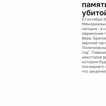
памят
убитой
07 октября 2
Мемориальна
сегодня - в 
Церемония п
Вера. Бронз
верхней час
Политковска
год". Главн
некоторое в
котором буд
последнего 
что заказчи