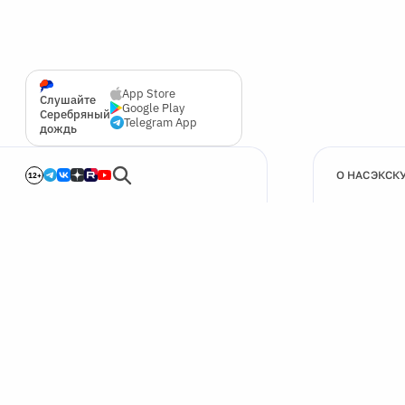
App Store
Слушайте
Google Play
Серебряный
Telegram App
дождь
О НАС
ЭКСК
12+
🍪
Мы используем cookie для улучшения работы сайта.