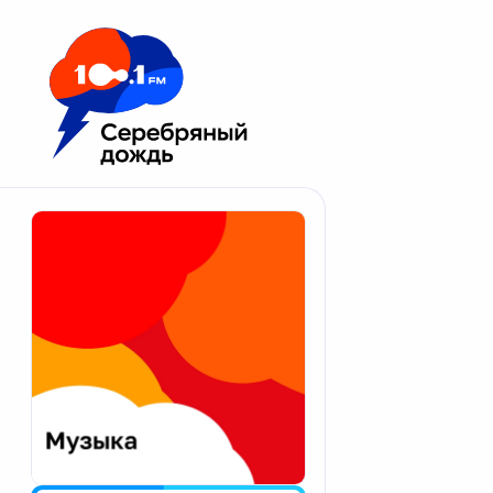
Москва 100.1 FM
Апатиты
Астрахань
Волгоград
Вологда
Екатеринбург
Иваново
Казань
Калининград
Калуга