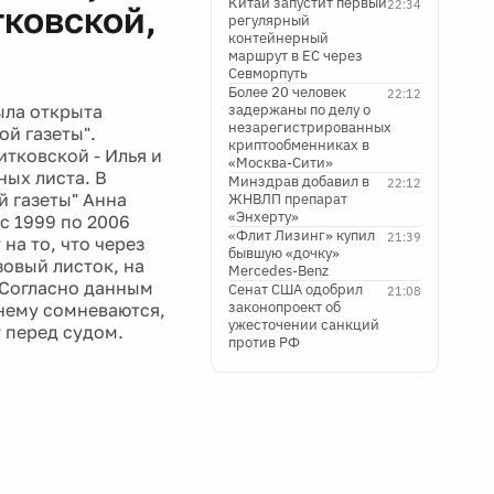
Китай запустит первый
22:34
тковской,
регулярный
контейнерный
маршрут в ЕС через
Севморпуть
Более 20 человек
22:12
ыла открыта
задержаны по делу о
незарегистрированных
ой газеты".
криптообменниках в
тковской - Илья и
«Москва-Сити»
ных листа. В
Минздрав добавил в
22:12
й газеты" Анна
ЖНВЛП препарат
«Энхерту»
с 1999 по 2006
«Флит Лизинг» купил
21:39
на то, что через
бывшую «дочку»
овый листок, на
Mercedes-Benz
 Согласно данным
Сенат США одобрил
21:08
законопроект об
нему сомневаются,
ужесточении санкций
т перед судом.
против РФ