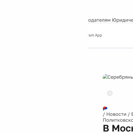
События
Контакты
О нас
Экскурсии
Silver Studio
Рекламодателям
Юридиче
Слушайте
App Store
Google Play
Telegram App
Серебряный
дождь
12+
Реклама
/
Новости
/
Политковско
В Мос