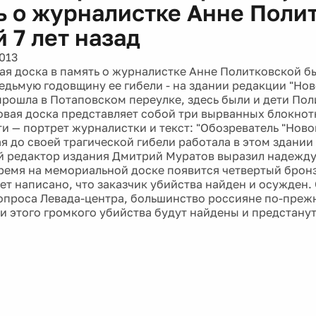
ь о журналистке Анне Поли
 7 лет назад
013
я доска в память о журналистке Анне Политковской б
седьмую годовщину ее гибели - на здании редакции "Нов
рошла в Потаповском переулке, здесь были и дети Поли
овая доска представляет собой три вырванных блокнот
ти — портрет журналистки и текст: "Обозреватель "Ново
я до своей трагической гибели работала в этом здании 
ый редактор издания Дмитрий Муратов выразил надежду 
ремя на мемориальной доске появится четвертый бронз
ет написано, что заказчик убийства найден и осужден.
опроса Левада-центра, большинство россияне по-преж
ки этого громкого убийства будут найдены и предстану