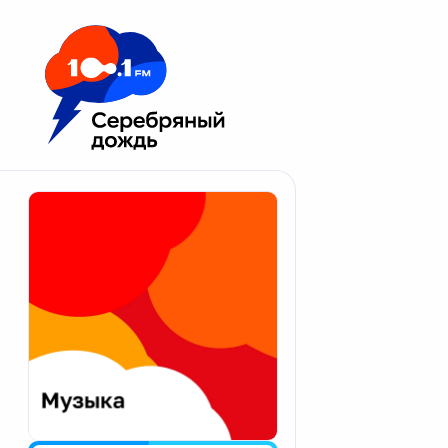
Москва 100.1 FM
Апатиты
Астрахань
Волгоград
Вологда
Екатеринбург
Иваново
Казань
Калининград
Калуга