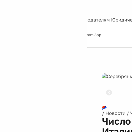
События
Контакты
О нас
Экскурсии
Silver Studio
Рекламодателям
Юридиче
Слушайте
App Store
Google Play
Telegram App
Серебряный
дождь
12+
Реклама
/
Новости
/
Число
Итали