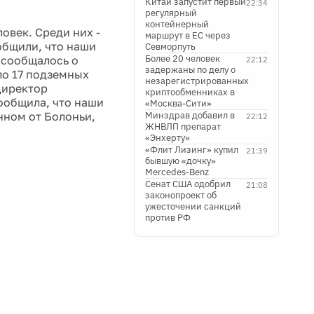
Китай запустит первый
22:34
регулярный
контейнерный
овек. Среди них -
маршрут в ЕС через
общили, что наши
Севморпуть
Более 20 человек
 сообщалось о
22:12
задержаны по делу о
ло 17 подземных
незарегистрированных
 директор
криптообменниках в
ообщила, что наши
«Москва-Сити»
нном от Болоньи,
Минздрав добавил в
22:12
ЖНВЛП препарат
«Энхерту»
«Флит Лизинг» купил
21:39
бывшую «дочку»
Mercedes-Benz
Сенат США одобрил
21:08
законопроект об
ужесточении санкций
против РФ