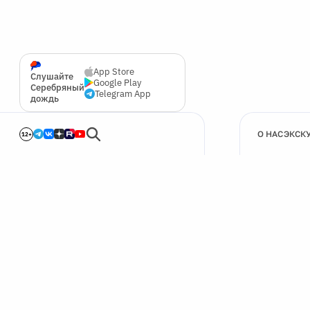
App Store
Слушайте
Google Play
Серебряный
Telegram App
дождь
О НАС
ЭКСК
12+
🍪
Мы используем cookie для улучшения работы сайта.