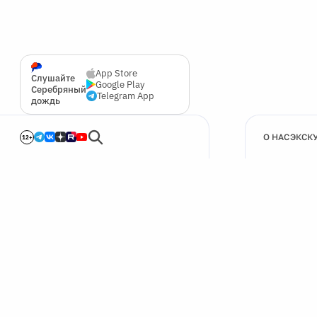
App Store
Слушайте
Google Play
Серебряный
Telegram App
дождь
О НАС
ЭКСК
12+
🍪
Мы используем cookie для улучшения работы сайта.