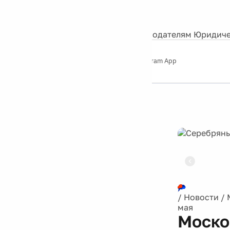
События
Контакты
О нас
Экскурсии
Silver Studio
Рекламодателям
Юридиче
Слушайте
App Store
Google Play
Telegram App
Серебряный
дождь
12+
Реклама
/
Новости
/
мая
Моско