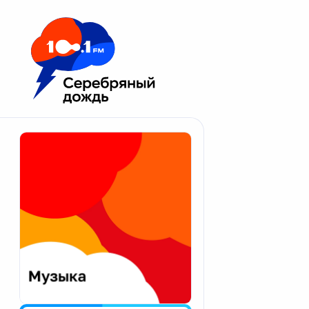
Москва 100.1 FM
Апатиты
Астрахань
Волгоград
Вологда
Екатеринбург
Иваново
Казань
Калининград
Калуга