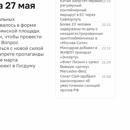
Китай запустит первый
22:34
а 27 мая
регулярный
контейнерный
маршрут в ЕС через
альных
Севморпуть
Более 20 человек
валось в форме
22:12
задержаны по делу о
бянской площади.
незарегистрированных
и, чтобы провести
криптообменниках в
. Вопрос
«Москва-Сити»
ься с новой силой
Минздрав добавил в
22:12
ЖНВЛП препарат
запрете пропаганды
«Энхерту»
е марта
«Флит Лизинг» купил
21:39
оект в Госдуму
бывшую «дочку»
Mercedes-Benz
Сенат США одобрил
21:08
законопроект об
ужесточении санкций
против РФ