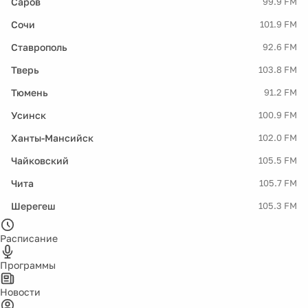
Саров
99.9 FM
Сочи
101.9 FM
Ставрополь
92.6 FM
Тверь
103.8 FM
Тюмень
91.2 FM
Усинск
100.9 FM
Ханты-Мансийск
102.0 FM
Чайковский
105.5 FM
Чита
105.7 FM
Шерегеш
105.3 FM
Расписание
Программы
Новости