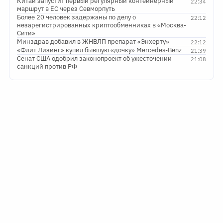
Китай запустит первый регулярный контейнерный
22:34
маршрут в ЕС через Севморпуть
Более 20 человек задержаны по делу о
22:12
незарегистрированных криптообменниках в «Москва-
Сити»
Минздрав добавил в ЖНВЛП препарат «Энхерту»
22:12
«Флит Лизинг» купил бывшую «дочку» Mercedes-Benz
21:39
Сенат США одобрил законопроект об ужесточении
21:08
санкций против РФ