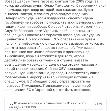
Возвращаясь к теме газовых контрактов 2009 года, за
которые сейчас судят Юлию Тимошенко. Сторонники экс-
премьера, приговор которой, как ожидается, будет
вынесен завтра, с самого утра придут к зданию
Печерского суда, чтобы поддержать своего лидера.
Гособвинение требует приговорить экс-премьера к семи
годам лишения свободы. Со своей стороны, источник в
Службе безопасности Украины сообщил о том, что
спецслцжбы опасаются терактов возле здания суда на
Крещатике. По его словам, СБУ оперативным путем
получила информацию о подготовке взрывов, от которых
должны пострадать "рядовые граждане". "Учитывая
повышенное внимание общества к процессу над
Тимошенко, взрывы готовятся для того, чтобы
дестабилизировать ситуацию в стране, вызвать
возмущение у граждан с целью подготовки массовых
акций неповиновения. Сейчас СБУ проверяет
полученную информацию, проводит соответствующие
"оперативные мероприятия", - сообщил источник в
спецслужбе. ЕС обещает сразу отреагировать на
приговор Тимошенко. Подписание соглашения об
ассоциации ЕС с Украиной может быть отложено.
ВДНХ может войти в основной список Всемирного
23:05
наследия ЮНЕСКО