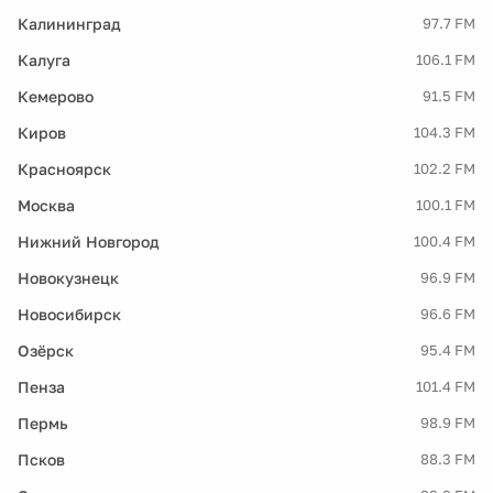
Калининград
97.7 FM
Калуга
106.1 FM
Кемерово
91.5 FM
Киров
104.3 FM
Красноярск
102.2 FM
Москва
100.1 FM
Нижний Новгород
100.4 FM
Новокузнецк
96.9 FM
Новосибирск
96.6 FM
Озёрск
95.4 FM
Пенза
101.4 FM
Пермь
98.9 FM
Псков
88.3 FM