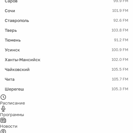
Саров
99.9 FM
Сочи
101.9 FM
Ставрополь
92.6 FM
Тверь
103.8 FM
Тюмень
91.2 FM
Усинск
100.9 FM
Ханты-Мансийск
102.0 FM
Чайковский
105.5 FM
Чита
105.7 FM
Шерегеш
105.3 FM
Расписание
Программы
Новости