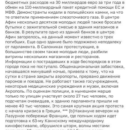
бюджетных расходов на 30 миллиардов евро за три года в
обмен на 110-миллиардный пакет кредитной помощи ЕС и
МВФ. Демонстранты кидали в полицейских камни, на что
те ответили применением слезоточивого газа. В центре
Афин несколько десятков молодых людей также бросали
бутылки с зажигательной смесью в здания магазинов и
банков. В результате одно из зданий банков в центре
Афин загорелось, на данный момент известно о трех
погибших. Еще одно здание было подожжено неподалеку
от парламента. В Салониках протестующие, в
большинстве своем также молодые люди, разбили
витрины нескольких магазинов и ресторанов.
Информации о пострадавших в ходе беспорядков в этом
городе пока не поступало. Общенациональная забастовка,
начавшаяся минувшей ночью, привела к тому, что на
сутки в стране закрыты аэропорты, прервано движение
паромов и поездов. Не работают также госучреждения,
некоторые медицинские учреждения и музеи, включая
Акрополь. По оценкам полиции, в нынешнем марше
только по улицам участвует около 27 тыс человек, по
подсчетам очевидцев, к зданию парламента пришли не
менее 40 тыс человек. Это самая крупная акция протеста
с начала кризиса в Греции. *** [b]Накануне вечером на
Лазурное побережье Франции, где полным ходом идет
подготовка к 63-му Каннскому международному
кинофестивалю, обрушился шторм, волны местами