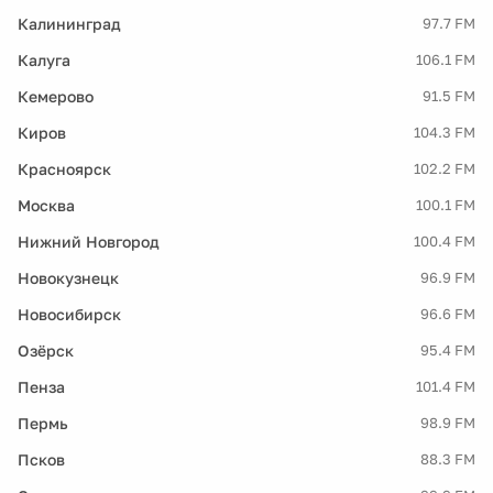
Калининград
97.7 FM
Калуга
106.1 FM
Кемерово
91.5 FM
Киров
104.3 FM
Красноярск
102.2 FM
Москва
100.1 FM
Нижний Новгород
100.4 FM
Новокузнецк
96.9 FM
Новосибирск
96.6 FM
Озёрск
95.4 FM
Пенза
101.4 FM
Пермь
98.9 FM
Псков
88.3 FM