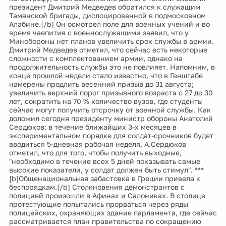
президент Дмитрий Медведев обратился к служащим
Таманской бригады, дислоцированной в подмосковном
Алабине.[/b] Он осмотрел поле для военных учений и во
время чаепития с военнослужащими заявил, что у
Минобороны нет планов увеличить срок службы в армии.
Дмитрий Медведев отметил, что сейчас есть некоторые
сложности с комплектованием армии, однако на
продолжительность службы это не повлияет. Напомним, в
конце прошлой недели стало известно, что в Генштабе
намерены продлить весенний призыв до 31 августа;
увеличить верхний порог призывного возраста с 27 до 30
лет, сократить на 70 % количество вузов, где студенты
сейчас могут получить отсрочку от военной службы. Как
доложил сегодня президенту министр обороны Анатолий
Сердюков: в течение ближайших 3-х месяцев в
экспериментальном порядке для солдат-срочников будет
вводиться 5-дневная рабочая неделя, А.Сердюков
отметил, что для того, чтобы получить выходные,
"необходимо в течение всех 5 дней показывать самые
высокие показатели, у солдат должен быть стимул". ***
[b]Общенациональная забастовка в Греции привела к
беспорядкам.[/b] Столкновения демонстрантов с
полицией произошли в Афинах и Салониках. В столице
протестующие попытались прорваться через ряды
полицейских, охраняющих здание парламента, где сейчас
рассматривается план правительства по сокращению