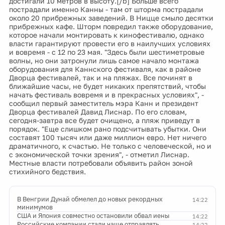
достигали 10 метров в высоту.[/b] Больше всего
пострадали именно Канны - там от шторма пострадали
около 20 прибрежных заведений. В Ницце смыло десятки
прибрежных кафе. Шторм повредил также оборудование,
которое начали монтировать к кинофестивалю, однако
власти гарантируют провести его в наилучших условиях
и вовремя - с 12 по 23 мая. "Здесь были шестиметровые
волны, но они затронули лишь самое начало монтажа
оборудования для Каннского фестиваля, как в районе
Дворца фестивалей, так и на пляжах. Все починят в
ближайшие часы, не будет никаких препятствий, чтобы
начать фестиваль вовремя и в прекрасных условиях", -
сообщил первый заместитель мэра Канн и президент
Дворца фестивалей Давид Лиснар. По его словам,
сегодня-завтра все будет очищено, а пляж приведут в
порядок. "Еще слишком рано подсчитывать убытки. Они
составят 100 тысяч или даже миллион евро. Нет ничего
драматичного, к счастью. Не только с человеческой, но и
с экономической точки зрения", - отметил Лиснар.
Местные власти потребовали объявить район зоной
стихийного бедствия.
В Венгрии Дунай обмелел до новых рекордных
14:22
минимумов
США и Япония совместно остановили обвал иены
14:22
Российские компании стали чаще отправлять