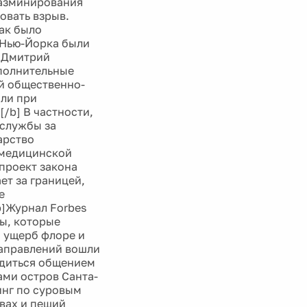
разминирования
овать взрыв.
ак было
 Нью-Йорка были
т Дмитрий
ополнительные
й общественно-
или при
/b] В частности,
 службы за
арство
 медицинской
проект закона
т за границей,
е
b]Журнал Forbes
ы, которые
 ущерб флоре и
направлений вошли
адиться общением
ами остров Санта-
тинг по суровым
вах и пеший