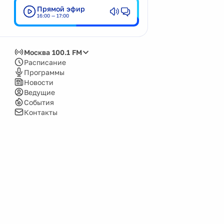
Прямой эфир
Кемерово
16:00 — 17:00
Киров
Красноярск
Москва 100.1 FM
Москва
Расписание
Программы
Нижний Новгород
Новости
Ведущие
Новокузнецк
События
Новосибирск
Контакты
Озёрск
Пенза
Пермь
Псков
Саров
Сочи