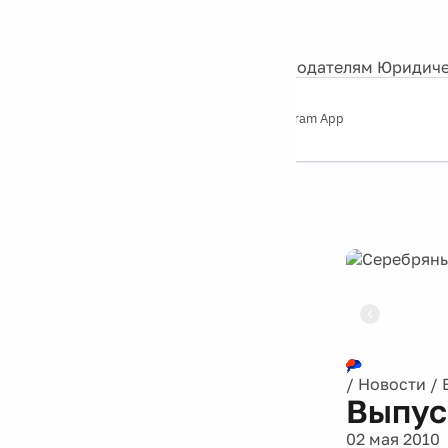
События
Контакты
О нас
Экскурсии
Silver Studio
Рекламодателям
Юридиче
Слушайте
App Store
Google Play
Telegram App
Серебряный
дождь
12+
Реклама
/
Новости
/
Выпус
02 мая 2010