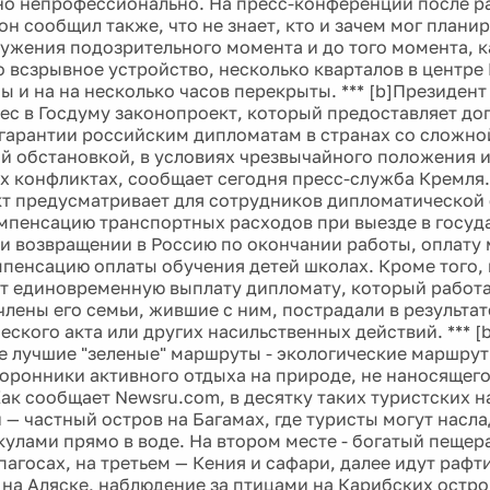
но непрофессионально. На пресс-конференции после 
н сообщил также, что не знает, кто и зачем мог планир
ужения подозрительного момента и до того момента, к
 всзрывное устройство, несколько кварталов в центре
ы и на на несколько часов перекрыты. *** [b]Президен
ес в Госдуму законопроект, который предоставляет д
гарантии российским дипломатам в странах со сложно
й обстановкой, в условиях чрезвычайного положения 
 конфликтах, сообщает сегодня пресс-служба Кремля.[
т предусматривает для сотрудников дипломатической
мпенсацию транспортных расходов при выезде в госуд
и возвращении в Россию по окончании работы, оплату
пенсацию оплаты обучения детей школах. Кроме того, 
т единовременную выплату дипломату, который работае
члены его семьи, жившие с ним, пострадали в результат
еского акта или других насильственных действий. *** [
е лучшие "зеленые" маршруты - экологические маршрут
оронники активного отдыха на природе, не наносящего
 Как сообщает Newsru.com, в десятку таких туристских 
 — частный остров на Багамах, где туристы могут насл
кулами прямо в воде. На втором месте - богатый пещер
пагосах, на третьем — Кения и сафари, далее идут раф
 на Аляске, наблюдение за птицами на Карибских остро