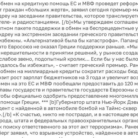
 обмен на кредитную помощь ЕС и МВФ проведет рефор
т граждан «больших жертв», заявил сегодня премьер-м
дреу на заседании правительства, которое транслируе
теле- и радиостанциями. [/b]«Мы утверждаем соглашен
тном пакете поддержки в обмен на беспрецедентные ус
ндреу на экстренном заседании греческого правительст
збежны. «Альтернативой была бы катастрофа». Папан
что Евросоюз не оказал Греции поддержки раньше. «Мы
 нерешительности в принятии решений, у рынков созда
 слабое звено, подопытный кролик... Если бы у нас был
удалось бы избежать», - считает греческий премьер. Ра
в обмен на миллиардные кредиты сократит расходы бюд
озит рост зарплат бюджетников на 3 года и увеличит во
бмен на это ЕС и МВФ пообещали предоставить до 120 м
Главы государств и правительств государств Еврозоны с
тобы официально одобрить предоставление многомил
помощи Греции. *** [b]Губернатор штата Нью-Йорк Дэв
дент с найденной в автомобиле бомбой на Таймс-сквер
[/b] «К счастью, никто не пострадал, и в настоящее в
рода, штата и федеральных правоохранительных орган
к поиску ответственного за этот акт терроризма». Ран
ерг заявил, что взрывное устройство, найденное в авт