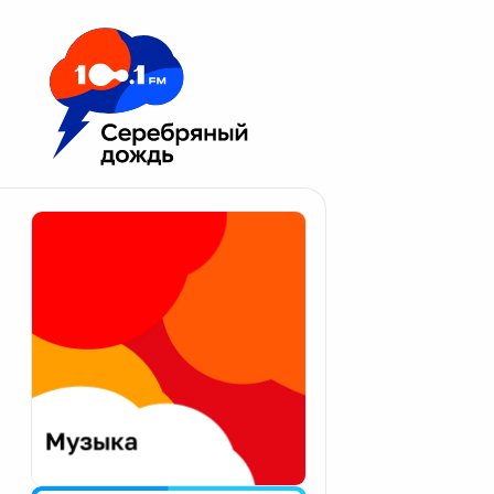
Москва 100.1 FM
Апатиты
Астрахань
Волгоград
Вологда
Екатеринбург
Иваново
Казань
Калининград
Калуга