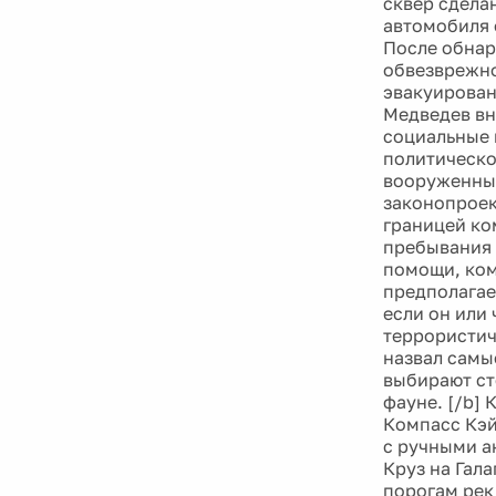
сквер сдела
автомобиля о
После обнар
обвезврежно
эвакуирован
Медведев вн
социальные 
политическо
вооруженных
законопроек
границей ко
пребывания 
помощи, ком
предполагае
если он или 
террористич
назвал самы
выбирают ст
фауне. [/b]
Компасс Кэй
с ручными а
Круз на Гала
порогам рек