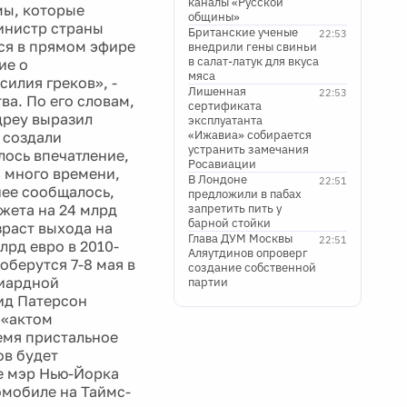
каналы «Русской
мы, которые
общины»
инистр страны
Британские ученые
22:53
тся в прямом эфире
внедрили гены свиньи
в салат-латук для вкуса
ие о
мяса
илия греков», -
Лишенная
22:53
ва. По его словам,
сертификата
дреу выразил
эксплуатанта
«Ижавиа» собирается
 создали
устранить замечания
лось впечатление,
Росавиации
о много времени,
В Лондоне
22:51
нее сообщалось,
предложили в пабах
жета на 24 млрд
запретить пить у
барной стойки
зраст выхода на
Глава ДУМ Москвы
22:51
лрд евро в 2010-
Аляутдинов опроверг
оберутся 7-8 мая в
создание собственной
лиардной
партии
ид Патерсон
 «актом
ремя пристальное
ов будет
ее мэр Нью-Йорка
омобиле на Таймс-