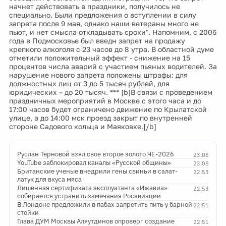
начнет действовать в праздники, получилось не
специально. Были предложения о вступлении в силу
запрета после 9 мая, однако наши ветераны много не
пьют, и нет смысла откладывать сроки". Напомним, с 2006
года в Подмосковье был введн запрет на продажу
крепкого алкоголя с 23 часов до 8 утра. В областной думе
отметили положительный эффект - снижение на 15
процентов числа аварий с участием пьяных водителей. За
нарушение нового запрета положены штрафы: для
должностных лиц от 3 до 5 тысяч рублей, для
юридических – до 20 тысяч. *** [b]В связи с проведением
праздничных мероприятий в Москве с этого часа и до
17:00 часов будет ограничено движение по Крылатской
улице, а до 14:00 мск проезд закрыт по внутренней
стороне Садового кольца и Маяковке.[/b]
Руслан Терновой взял свое второе золото ЧЕ-2026
23:08
YouTube заблокировал каналы «Русской общины»
23:08
Британские ученые внедрили гены свиньи в салат-
22:53
латук для вкуса мяса
Лишенная сертификата эксплуатанта «Ижавиа»
22:53
собирается устранить замечания Росавиации
В Лондоне предложили в пабах запретить пить у барной
22:51
стойки
Глава ДУМ Москвы Аляутдинов опроверг создание
22:51