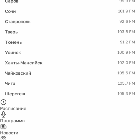
Саров
99.9 FM
Сочи
101.9 FM
Ставрополь
92.6 FM
Тверь
103.8 FM
Тюмень
91.2 FM
Усинск
100.9 FM
Ханты-Мансийск
102.0 FM
Чайковский
105.5 FM
Чита
105.7 FM
Шерегеш
105.3 FM
Расписание
Программы
Новости