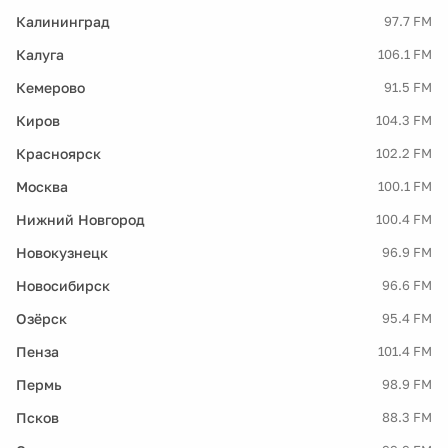
Калининград
97.7 FM
Калуга
106.1 FM
Кемерово
91.5 FM
Киров
104.3 FM
Красноярск
102.2 FM
Москва
100.1 FM
Нижний Новгород
100.4 FM
Новокузнецк
96.9 FM
Новосибирск
96.6 FM
Озёрск
95.4 FM
Пенза
101.4 FM
Пермь
98.9 FM
Псков
88.3 FM