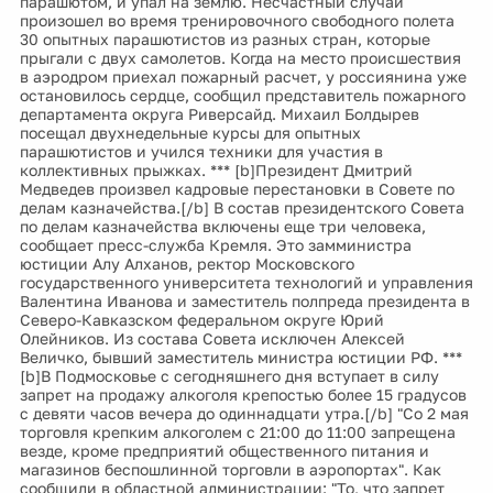
парашютом, и упал на землю. Несчастный случай
произошел во время тренировочного свободного полета
30 опытных парашютистов из разных стран, которые
прыгали с двух самолетов. Когда на место происшествия
в аэродром приехал пожарный расчет, у россиянина уже
остановилось сердце, сообщил представитель пожарного
департамента округа Риверсайд. Михаил Болдырев
посещал двухнедельные курсы для опытных
парашютистов и учился техники для участия в
коллективных прыжках. *** [b]Президент Дмитрий
Медведев произвел кадровые перестановки в Совете по
делам казначейства.[/b] В состав президентского Совета
по делам казначейства включены еще три человека,
сообщает пресс-служба Кремля. Это замминистра
юстиции Алу Алханов, ректор Московского
государственного университета технологий и управления
Валентина Иванова и заместитель полпреда президента в
Северо-Кавказском федеральном округе Юрий
Олейников. Из состава Совета исключен Алексей
Величко, бывший заместитель министра юстиции РФ. ***
[b]В Подмосковье с сегодняшнего дня вступает в силу
запрет на продажу алкоголя крепостью более 15 градусов
с девяти часов вечера до одиннадцати утра.[/b] "Со 2 мая
торговля крепким алкоголем с 21:00 до 11:00 запрещена
везде, кроме предприятий общественного питания и
магазинов беспошлинной торговли в аэропортах". Как
сообщили в областной администрации: "То, что запрет