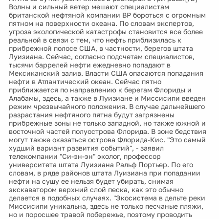
Волны и сильный ветер мешают специалистам
британской нефтяной компании BP бороться с огромным
пятном на поверхности океана. По словам экспертов,
угроза экологической катастрофы становится все более
реальной в связи с тем, что нефть приблизилась к
прибрежной полосе США, в частности, берегов штата
Луизиана. Сейчас, согласно подсчетам специалистов,
тысячи баррелей нефти ежедневно попадают в
Мексиканский залив. Власти США опасаются попадания
нефти в Атлантический океан. Сейчас пятно
приближается по направлению к берегам Флориды и
Алабамы, здесь, а также в Луизиане и Миссисипи введен
режим чрезвычайного положения. В случае дальнейшего
разрастания нефтяного пятна будут загрязнены
прибрежные зоны не только западной, но также южной и
восточной частей полуострова Флорида. В зоне бедствия
могут также оказаться острова Флорида-Кис. "Это самый
худший вариант развития событий", - заявил
телекомпании "Си-эн-эн" эколог, профессор
университета штата Луизиана Ральф Портьер. По его
словам, в ряде районов штата Луизиана при попадании
нефти на сушу ее нельзя будет убирать, снимая
экскаватором верхний слой песка, как это обычно
делается в подобных случаях. "Экосистема в дельте реки
Миссисипи уникальна, здесь не только песчаные пляжи,
но и поросшее травой побережье, поэтому проводить