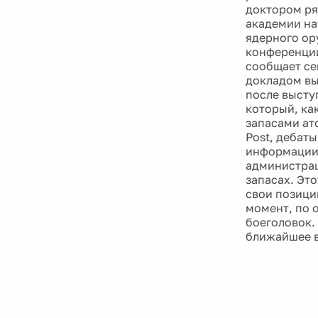
доктором ря
академии на
ядерного ор
конференции
сообщает се
докладом вы
после высту
который, ка
запасами ат
Post, дебат
информации 
администрац
запасах. Эт
свои позици
момент, по 
боеголовок.
ближайшее в