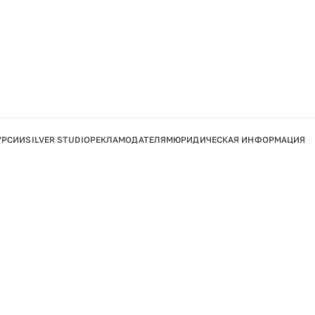
УРСИИ
SILVER STUDIO
РЕКЛАМОДАТЕЛЯМ
ЮРИДИЧЕСКАЯ ИНФОРМАЦИЯ