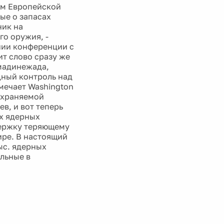
ом Европейской
ые о запасах
ник на
о оружия, -
иии конференции с
т слово сразу же
мадинежада,
дный контроль над
мечает Washington
охраняемой
в, и вот теперь
х ядерных
держку теряющему
ире. В настоящий
ыс. ядерных
альные в