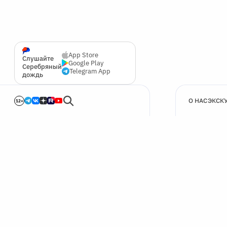
App Store
Слушайте
Google Play
Серебряный
Telegram App
дождь
О НАС
ЭКСК
12+