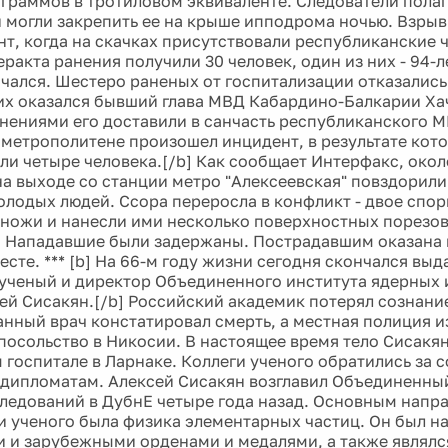
ограммов в тротиловом эквиваленте. Следователи полаг
 могли закрепить ее на крыше ипподрома ночью. Взрыв
т, когда на скачках присутствовали республиканские 
еракта ранения получили 30 человек, один из них - 94-
нчался. Шестеро раненых от госпитализации отказались
х оказался бывший глава МВД Кабардино-Балкарии Ха
нениями его доставили в санчасть республиканского МВ
метрополитене произошел инцидент, в результате кот
ли четыре человека.[/b] Как сообщает Интерфакс, около
на выходе со станции метро "Алексеевская" повздорил
лодых людей. Ссора переросла в конфликт - двое спо
ножи и нанесли ими несколько поверхностных порезо
 Нападавшие были задержаны. Пострадавшим оказана
есте. *** [b] На 66-м году жизни сегодня скончался вы
ученый и директор Объединенного института ядерных 
ей Сисакян.[/b] Российский академик потерял сознание
анный врач констатировал смерть, а местная полиция и
посольство в Никосии. В настоящее время тело Сисакян
 госпитале в Ларнаке. Коллеги ученого обратились за 
дипломатам. Алексей Сисакян возглавил Объединенны
ледований в ДубнЕ четыре года назад. Основным напр
и ученого была физика элементарных частиц. Он был н
 и зарубежными орденами и медалями, а также являл