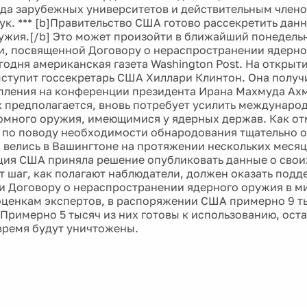
да зарубежных университетов и действительным член
ук. *** [b]Правительство США готово рассекретить данн
ужия.[/b] Это может произойти в ближайший понедель
, посвященной Договору о нераспространении ядерног
годня американская газета Washington Post. На открыт
ступит госсекретарь США Хиллари Клинтон. Она получи
пления на конференции президента Ирана Махмуда Ах
к предполагается, вновь потребует усилить междунаро
омного оружия, имеющимися у ядерных держав. Как от
ы по поводу необходимости обнародования тщательно 
велись в Вашингтоне на протяжении нескольких месяце
ия США приняла решение опубликовать данные о свои
от шаг, как полагают наблюдатели, должен оказать под
и Договору о нераспространении ядерного оружия в м
оценкам экспертов, в распоряжении США примерно 9 т
 Примерно 5 тысяч из них готовы к использованию, ост
ремя будут уничтожены.