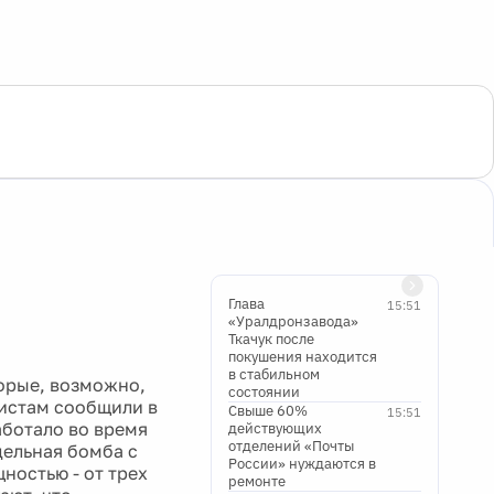
Глава
15:51
«Уралдронзавода»
Ткачук после
покушения находится
в стабильном
орые, возможно,
состоянии
листам сообщили в
Свыше 60%
15:51
ботало во время
действующих
отделений «Почты
дельная бомба с
России» нуждаются в
остью - от трех
ремонте