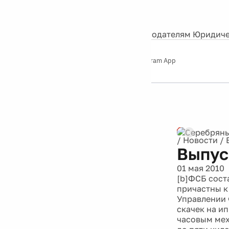
События
Контакты
О нас
Экскурсии
Silver Studio
Рекламодателям
Юридиче
Слушайте
App Store
Google Play
Telegram App
Серебряный
дождь
12+
Реклама
/
Новости
/
Выпус
01 мая 2010
[b]ФСБ сост
причастны к
Управлении 
скачек на и
часовым мех