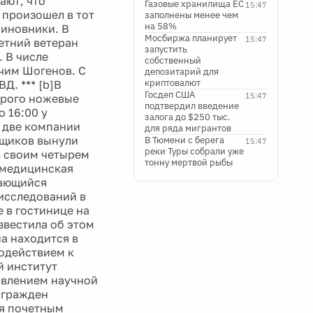
ают, что
Газовые хранилища ЕС
15:47
 произошел в тот
заполнены менее чем
на 58%
чиновники. В
Мосбиржа планирует
15:47
летний ветеран
запустить
. В числе
собственный
чим Шогенов. С
депозитарий для
криптовалют
Д. *** [b]В
Госдеп США
15:47
орого ножевые
подтвердил введение
 16:00 у
залога до $250 тыс.
и две компании
для ряда мигрантов
рщиков вынули
В Тюмени с берега
15:47
реки Туры собрали уже
в своим четырем
тонну мертвой рыбы
 медицинская
дающийся
исследований в
 в гостинице на
звестила об этом
а находится в
содействием к
й институт
авлением научной
агражден
ся почетным