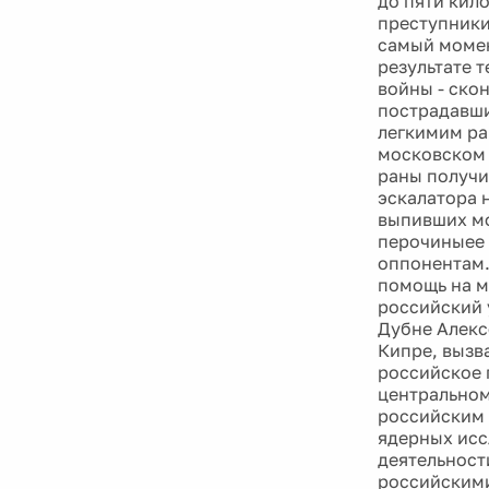
до пяти кил
преступники
самый момен
результате т
войны - ско
пострадавши
легкимим ра
московском 
раны получи
эскалатора 
выпивших мо
перочиныее 
оппонентам.
помощь на м
российский 
Дубне Алекс
Кипре, вызв
российское 
центральном
российским 
ядерных исс
деятельност
российскими