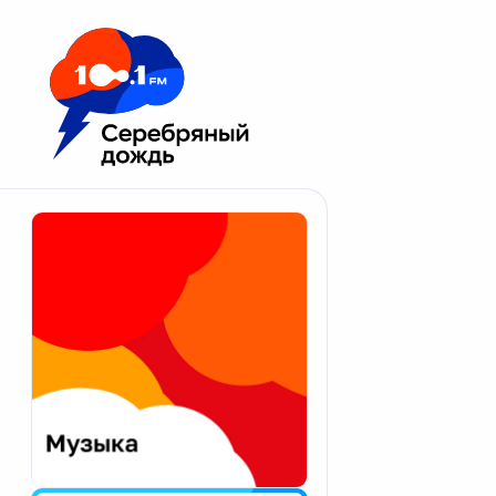
Москва 100.1 FM
Апатиты
Астрахань
Волгоград
Вологда
Екатеринбург
Иваново
Казань
Калининград
Калуга