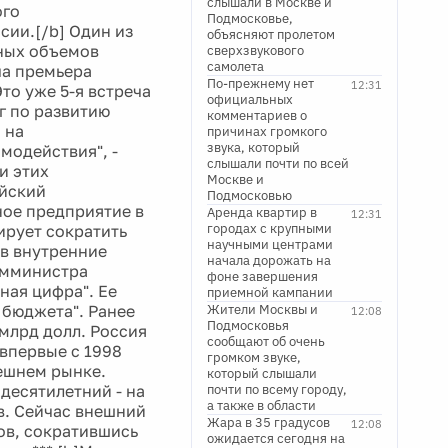
слышали в Москве и
ого
Подмосковье,
ии.[/b] Один из
объясняют пролетом
сных объемов
сверхзвукового
самолета
ча премьера
По-прежнему нет
12:31
то уже 5-я встреча
официальных
г по развитию
комментариев о
 на
причинах громкого
звука, который
модействия", -
слышали почти по всей
и этих
Москве и
ийский
Подмосковью
ное предприятие в
Аренда квартир в
12:31
городах с крупными
ирует сократить
научными центрами
ив внутренние
начала дорожать на
амминистра
фоне завершения
ная цифра". Ее
приемной кампании
 бюджета". Ранее
Жители Москвы и
12:08
Подмосковья
млрд долл. Россия
сообщают об очень
впервые с 1998
громком звуке,
ешнем рынке.
который слышали
десятилетний - на
почти по всему городу,
а также в области
в. Сейчас внешний
Жара в 35 градусов
12:08
ов, сократившись
ожидается сегодня на