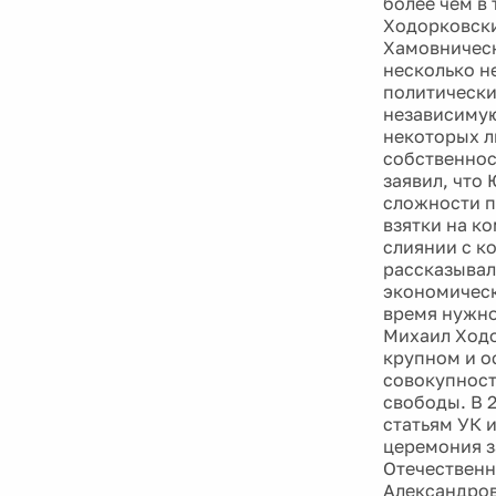
более чем в 
Ходорковски
Хамовническ
несколько не
политически
независимую
некоторых л
собственнос
заявил, что
сложности п
взятки на к
слиянии с к
рассказывал
экономическ
время нужно
Михаил Ходо
крупном и о
совокупност
свободы. В 
статьям УК 
церемония з
Отечественн
Александров