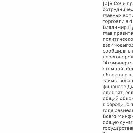
[b]В Сочи п
сотрудничес
главных воп
торговли в 
Владимир Пу
глав правите
политическо
взаимовыгод
сообщили в 
переговоров
"Атомэнерго
атомной обл
объем внешн
заимствован
финансов Дм
одобрят, ес
общий объем
в середине 
года размес
Всего Минфи
общую сумму
государстве