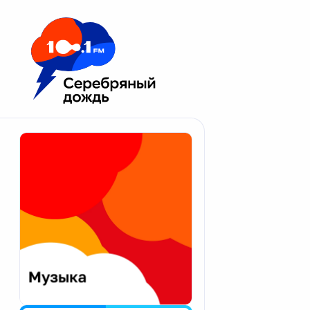
Москва 100.1 FM
Апатиты
Астрахань
Волгоград
Вологда
Екатеринбург
Иваново
Казань
Калининград
Калуга