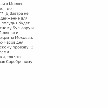
мая в Москве
е, где
* [b]Завтра не
о движение для
о полудня будет
етному Бульвару и
Полянке и
рекрыты Моховая,
ух часов дня
нскому проезду. С
ссе и
ки, так что
азал Серебряному