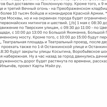
ов был доставлен на Поклонную гору. Кроме того, к 9 
ще и третий Вечный огонь - на Преображенском кладбищ
более 10 тысяч бойцов и командиров Красной Армии. **
нтре Москвы, но и на окраинах города будет ограничен
первомайских митингов и шествий. [/b] 1 мая с 08:30 д
движение по Тверским улицам, с 09:30 до 11:00 - по Цв
щади, с 10:00 до 13:00 по Большой Якиманке, Большой 
менному мосту. Кроме того, с 10:00 до 15:00 будут пе
, Театральная площадь и Театральный проезд, после дв
т проехать также по 1-й Останкинской улице и Останки
 18:30 будут закрыты улицы Косыгина, Воробьёвское шо
 набережная. Ну а час назад за город двинулись дачни
груженность дорог будет растянута по времени, расск
Ильичёв, проект Карты Мэйл ру.