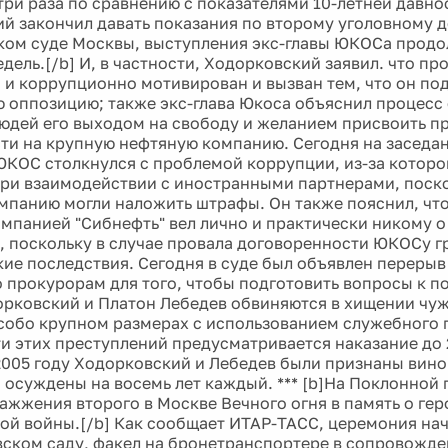
три раза по сравнению с показателями 10-летней давнос
й закончил давать показания по второму уголовному д
ом суде Москвы, выступления экс-главы ЮКОСа прод
дель.[/b] И, в частности, Ходорковский заявил. что пр
 и коррупционно мотивирован и вызван тем, что он п
 оппозицию; также экс-глава Юкоса объяснил процесс
юдей его выходом на свободу и желанием присвоить п
ти на крупную нефтяную компанию. Сегодня на заседа
 ЮКОС столкнулся с проблемой коррупции, из-за которо
ри взаимодействии с иностранными партнерами, поско
омпанию могли наложить штрафы. Он также пояснил, чт
омпанией "Сибнефть" вел лично и практически никому о
, поскольку в случае провала договоренности ЮКОСу г
ие последствия. Сегодня в суде был объявлен перерыв 
 прокурорам для того, чтобы подготовить вопросы к 
рковский и Платон Лебедев обвиняются в хищении чуж
собо крупном размерах с использованием служебного 
и этих преступлений предусматривается наказание до 
2005 году Ходорковский и Лебедев были признаны вин
и осуждены на восемь лет каждый. *** [b]На Поклонной
ажжения второго в Москве Вечного огня в память о гер
ой войны.[/b] Как сообщает ИТАР-ТАСС, церемония нач
ском саду, факел на бронетранспортере в сопровожде