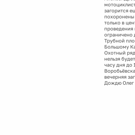
мотоциклист
загорится е
похоронены 
только в це
проведения 
ограничено 
Трубной пло
Большому Ка
Охотный ряд
нельзя буде
часу дня до
Воробьёвская
вечерняя за
Дождю Олег 