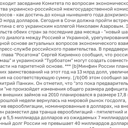
роходит заседание Комитета по вопросам экономическ
тва украинско-российской межгосударственной комисс
росов - как достичь до конца нынешнего года докризи
40 млрд долларов. Сегодня в Сочи должна пройти встре
тина с его украинским коллегой Николаем Азаровым. Э
льств обеих стран за последние два месяца - "новый ша
го диалога между Россией и Украиной, урегулирования
ной основе актуальных вопросов экономического взаи
пресс-службе российского правительства. В преддвери
 глава "Росатома" Сергей Кириенко сообщил, что росс
маш" и украинский "Турбоатом" могут создать совмест
асти на паритетной основе. *** [b]Минфин России план
их заимствований на этот год на 13 млрд долл, увелич
ия на соответствующую сумму. [/b]Об этом сообщил з
итрий Панкин. Он отметил, что "это пока предваритель
ли "не произойдет изменения общего размера дефицита
 внешних займов на 2010 планировался в размере 17,8 
прошлой недели вернулась на мировой рынок госдолга, 
тив еврооблигации, номинированные в долларах, на вн
н разместил два транша еврооблигаций - пятилетний и 
 в 5,5 миллиарда долларов из ожидаемых 7 миллиардо
нный долг России не превышает 40 миллиардов доллар