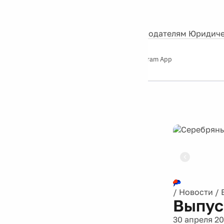
События
Контакты
О нас
Экскурсии
Silver Studio
Рекламодателям
Юридиче
Слушайте
App Store
Google Play
Telegram App
Серебряный
дождь
12+
Реклама
/
Новости
/
Выпус
30 апреля 2