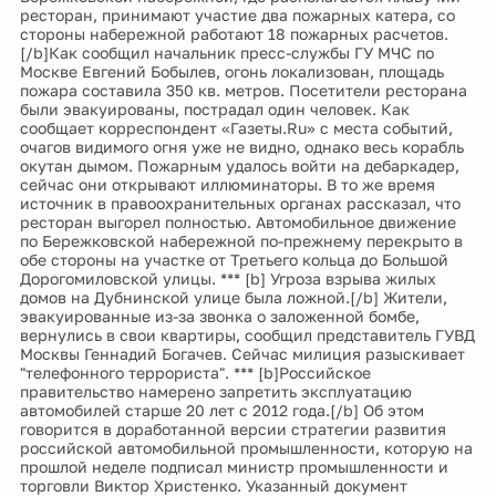
ресторан, принимают участие два пожарных катера, со
стороны набережной работают 18 пожарных расчетов.
[/b]Как сообщил начальник пресс-службы ГУ МЧС по
Москве Евгений Бобылев, огонь локализован, площадь
пожара составила 350 кв. метров. Посетители ресторана
были эвакуированы, пострадал один человек. Как
сообщает корреспондент «Газеты.Ru» с места событий,
очагов видимого огня уже не видно, однако весь корабль
окутан дымом. Пожарным удалось войти на дебаркадер,
сейчас они открывают иллюминаторы. В то же время
источник в правоохранительных органах рассказал, что
ресторан выгорел полностью. Автомобильное движение
по Бережковской набережной по-прежнему перекрыто в
обе стороны на участке от Третьего кольца до Большой
Дорогомиловской улицы. *** [b] Угроза взрыва жилых
домов на Дубнинской улице была ложной.[/b] Жители,
эвакуированные из-за звонка о заложенной бомбе,
вернулись в свои квартиры, сообщил представитель ГУВД
Москвы Геннадий Богачев. Сейчас милиция разыскивает
"телефонного террориста". *** [b]Российское
правительство намерено запретить эксплуатацию
автомобилей старше 20 лет с 2012 года.[/b] Об этом
говорится в доработанной версии стратегии развития
российской автомобильной промышленности, которую на
прошлой неделе подписал министр промышленности и
торговли Виктор Христенко. Указанный документ