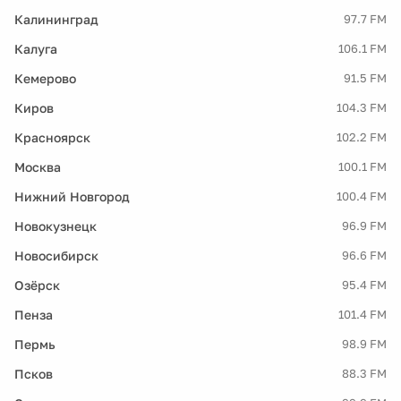
Калининград
97.7 FM
Калуга
106.1 FM
Кемерово
91.5 FM
Киров
104.3 FM
Красноярск
102.2 FM
Москва
100.1 FM
Нижний Новгород
100.4 FM
Новокузнецк
96.9 FM
Новосибирск
96.6 FM
Озёрск
95.4 FM
Пенза
101.4 FM
Пермь
98.9 FM
Псков
88.3 FM