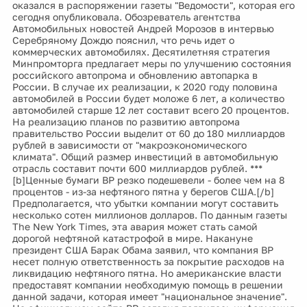
оказался в распоряжении газеты "Ведомости", которая его
сегодня опубликовала. Обозреватель агентства
Автомобильных новостей Андрей Морозов в интервью
Серебряному Дождю пояснил, что речь идет о
коммерческих автомобилях. Десятилетняя стратегия
Минпромторга предлагает меры по улучшению состояния
российского автопрома и обновлению автопарка в
России. В случае их реализации, к 2020 году половина
автомобилей в России будет моложе 6 лет, а количество
автомобилей старше 12 лет составит всего 20 процентов.
На реализацию планов по развитию автопрома
правительство России выделит от 60 до 180 миллиардов
рублей в зависимости от "макроэкономического
климата". Общий размер инвестиций в автомобильную
отрасль составит почти 600 миллиардов рублей. ***
[b]Ценные бумаги BP резко подешевели - более чем на 8
процентов - из-за нефтяного пятна у берегов США.[/b]
Предполагается, что убытки компании могут составить
несколько сотен миллионов долларов. По данным газеты
The New York Times, эта авария может стать самой
дорогой нефтяной катастрофой в мире. Накануне
президент США Барак Обама заявил, что компания BP
несет полную ответственность за покрытие расходов на
ликвидацию нефтяного пятна. Но американские власти
предоставят компании необходимую помощь в решении
данной задачи, которая имеет "национальное значение".