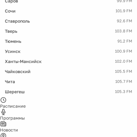
Саров
99.9 FM
Сочи
101.9 FM
Ставрополь
92.6 FM
Тверь
103.8 FM
Тюмень
91.2 FM
Усинск
100.9 FM
Ханты-Мансийск
102.0 FM
Чайковский
105.5 FM
Чита
105.7 FM
Шерегеш
105.3 FM
Расписание
Программы
Новости