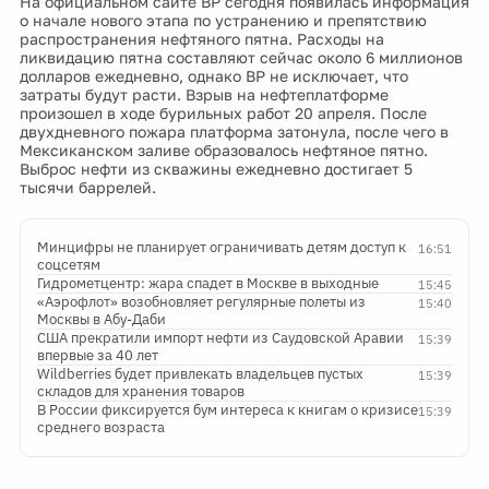
На официальном сайте BP сегодня появилась информация
о начале нового этапа по устранению и препятствию
распространения нефтяного пятна. Расходы на
ликвидацию пятна составляют сейчас около 6 миллионов
долларов ежедневно, однако BP не исключает, что
затраты будут расти. Взрыв на нефтеплатформе
произошел в ходе бурильных работ 20 апреля. После
двухдневного пожара платформа затонула, после чего в
Мексиканском заливе образовалось нефтяное пятно.
Выброс нефти из скважины ежедневно достигает 5
тысячи баррелей.
Минцифры не планирует ограничивать детям доступ к
16:51
соцсетям
Гидрометцентр: жара спадет в Москве в выходные
15:45
«Аэрофлот» возобновляет регулярные полеты из
15:40
Москвы в Абу-Даби
США прекратили импорт нефти из Саудовской Аравии
15:39
впервые за 40 лет
Wildberries будет привлекать владельцев пустых
15:39
складов для хранения товаров
В России фиксируется бум интереса к книгам о кризисе
15:39
среднего возраста