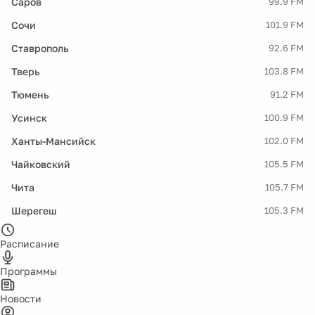
Саров
99.9 FM
Сочи
101.9 FM
Ставрополь
92.6 FM
Тверь
103.8 FM
Тюмень
91.2 FM
Усинск
100.9 FM
Ханты-Мансийск
102.0 FM
Чайковский
105.5 FM
Чита
105.7 FM
Шерегеш
105.3 FM
Расписание
Программы
Новости