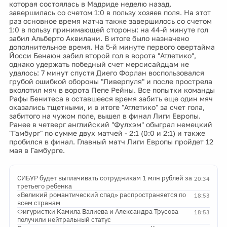
которая состоялась в Мадриде неделю назад,
завершилась со счетом 1:0 в пользу хозяев поля. На этот
раз основное время матча также завершилось со счетом
1:0 в пользу принимающей стороны: на 44-й минуте гол
забил Альберто Аквилани. В итоге было назначено
дополнительное время. На 5-й минуте первого овертайма
Йосси Бенаюн забил второй гол в ворота "Атлетико",
однако удержать победный счет мерсисайдцам не
удалось: 7 минут спустя Диего Форлан воспользовался
грубой ошибкой обороны "Ливерпуля" и после прострела
вколотил мяч в ворота Пепе Рейны. Все попытки команды
Рафы Бенитеса в оставшееся время забить еще один мяч
оказались тщетными, и в итоге "Атлетико" за счет гола,
забитого на чужом поле, вышел в финал Лиги Европы.
Ранее в четверг английский "Фулхэм" обыграл немецкий
"Гамбург" по сумме двух матчей - 2:1 (0:0 и 2:1) и также
пробился в финал. Главный матч Лиги Европы пройдет 12
мая в Гамбурге.
СИБУР будет выплачивать сотрудникам 1 млн рублей за
20:34
третьего ребенка
«Великий романтический спад» распространяется по
18:53
всем странам
Фигуристки Камила Валиева и Александра Трусова
18:53
получили нейтральный статус