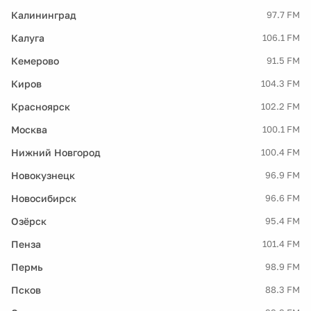
Калининград
97.7 FM
Калуга
106.1 FM
Кемерово
91.5 FM
Киров
104.3 FM
Красноярск
102.2 FM
Москва
100.1 FM
Нижний Новгород
100.4 FM
Новокузнецк
96.9 FM
Новосибирск
96.6 FM
Озёрск
95.4 FM
Пенза
101.4 FM
Пермь
98.9 FM
Псков
88.3 FM