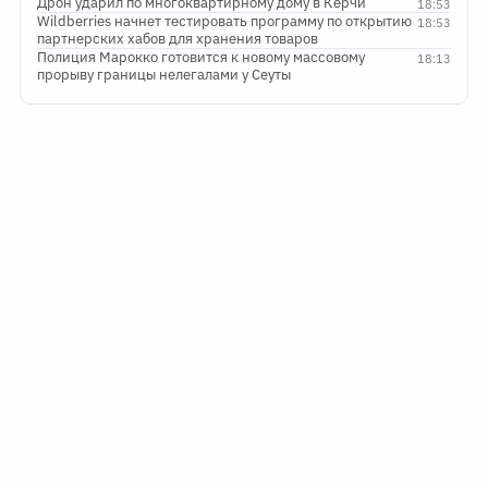
Дрон ударил по многоквартирному дому в Керчи
18:53
Wildberries начнет тестировать программу по открытию
18:53
партнерских хабов для хранения товаров
Полиция Марокко готовится к новому массовому
18:13
прорыву границы нелегалами у Сеуты