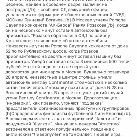
ребенок, найден в соседнем дворе, мальчик не
пострадал[/b], - сообщил СД дежурный офицер
управления информации и общественных связей ГУВД
МОСквы Геннадий Богачев. [b] В Москве угнали Porsche
Cayenne хоккеиста "АК-Барса" Раиля Розакова[/b], когда
он на несколько минут оставил автомобиль без
присмотра. "Розаков обратился в ОВД по району
Крылатское с заявлением об угоне автомобиля.
Неизвестные угнали Porsche Cayenne хоккеиста от дома
52 по по Рублевскому шоссе, когда Розаков
приблизительно на десять минут оставил машину без
присмотра. Ущерб составил около 3 миллионов 500 тысяч
рублей. На этой неделе это не первый угон
дорогостоящих иномарок в Москве. Буквально позавчера,
28 апреля, неизвестные в центре столицы угнали
автомобиль Bentley Continental стоимостью в несколько
сотен тысяч евро. Иномарку похитили от дома N 28 на
Зоологической улице. В апреле это уже третий случай
угона Bentley Continental в Москве. Дорогостоящие
"иномарки", как правило, угоняют "под заказ"
представители организованных преступных группировок.
[b]Определились финалисты футбольной Лиги Европы[/b].
В решающем матче сыграют мадридский "Атлетико" и
лондонский "Фулхэм". Минувшим вечером "Атлетико"
встречался в ответном полуфинальном поединке с
английским "Ливерпулем" на "Энфилде". Первая игра,