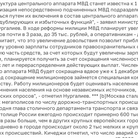
руктура центрального аппарата МВД станет известна к 1
низация непосредственно подчиненных МВД подраздел
ься путем их включения в состав центрального аппарата
дублирующих и избыточных функций", - заявил министр
ргалиев. В ходе реформы милиции МВД планирует уве
 почти в 3 раза, до 35 тыс. рублей, а оперативникам - 
читает, что это увеличение довольствия позволит прибл
у уровню зарплаты сотрудников правоохранительных 
ю часть средств, за счет которых будут увеличены зар
, планируется получить за счет сокращения численност
х лет и перераспределения действующих выплат. Числе
о аппарата МВД будет сокращена вдвое уже к 1 декабр
д сокращение милиционеров займется специальная ко
ству. Работу милиционеров будет оценивать население
 мнения населения на основе независимых источников, 
ких опросов", - отметил Нургалиев. *** [b]Москва ста
 мегаполисов по числу дорожно-транспортных происше
одня глава столичного департамента транспорта и свя
столице России ежегодно происходит примерно 600 ты
"в разы больше, чем в других крупных европейских горо
едневно в городе происходит около 2 тыс мелких и кр
х происшествий. Кичеджи отметил, что число аварий 