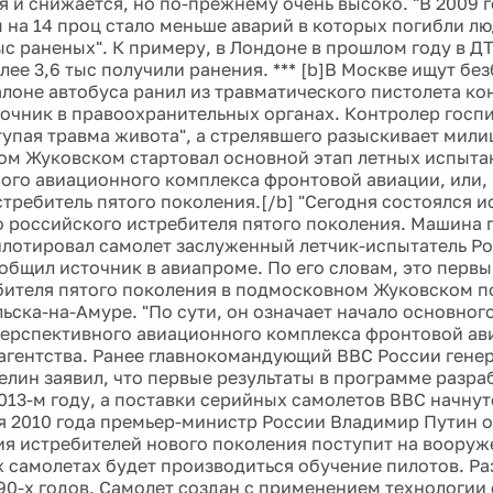
я и снижается, но по-прежнему очень высоко. "В 2009 
м на 14 проц стало меньше аварий в которых погибли л
тыс раненых". К примеру, в Лондоне в прошлом году в Д
лее 3,6 тыс получили ранения. *** [b]В Москве ищут бе
алоне автобуса ранил из травматического пистолета ко
очник в правоохранительных органах. Контролер госп
упая травма живота", а стрелявшего разыскивает милици
м Жуковском стартовал основной этап летных испыта
ого авиационного комплекса фронтовой авиации, или, 
стребитель пятого поколения.[/b] "Сегодня состоялся 
о российского истребителя пятого поколения. Машина 
илотировал самолет заслуженный летчик-испытатель Р
сообщил источник в авиапроме. По его словам, это перв
бителя пятого поколения в подмосковном Жуковском по
ьска-на-Амуре. "По сути, он означает начало основног
ерспективного авиационного комплекса фронтовой авиа
агентства. Ранее главнокомандующий ВВС России гене
елин заявил, что первые результаты в программе разр
013-м году, а поставки серийных самолетов ВВС начнутс
я 2010 года премьер-министр России Владимир Путин о
ия истребителей нового поколения поступит на вооруж
их самолетах будет производиться обучение пилотов. Р
990-х годов. Самолет создан с применением технологии 