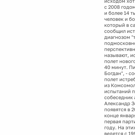
исходом хот
с 2008 годо
и более 14 
человек и бо
который в с
сообщил ист
диагнозом "т
подмосковно
перспективн
называют, и
полет новог
40 минут. П
Богдан", - 
полет истре
из Комсомол
испытаний п
собеседник 
Александр З
появятся в 2
конце январ
первая парт
году. На эт
ведется с 1