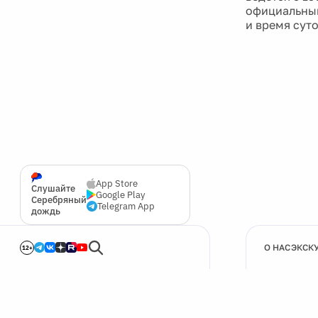
официальным
и время сут
App Store
Слушайте
Google Play
Серебряный
Telegram App
дождь
О НАС
ЭКСК
12+