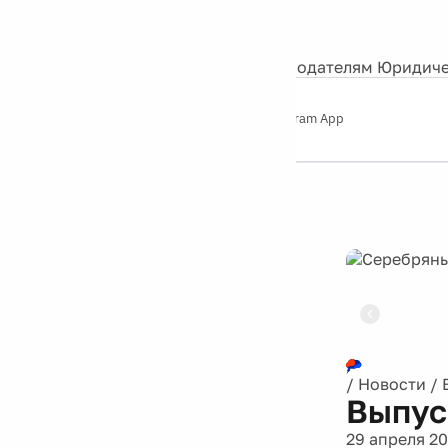
События
Контакты
О нас
Экскурсии
Silver Studio
Рекламодателям
Юридиче
Слушайте
App Store
Google Play
Telegram App
Серебряный
дождь
12+
Реклама
/
Новости
/
Выпус
29 апреля 2