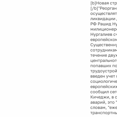
[b]Новая ст
[/b]"Реорга
осуществлят
ликвидации 
РФ Рашид Ну
милиционеров
Нургалиев с
европейском
Существенну
сотрудникам
течение дву
центральног
попавших по
трудоустрой
введен учет
социологичес
европейских
сообщил сег
Кичеджи, в 
аварий, это 
словам, "еж
транспортны