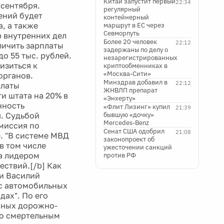
Китай запустит первый
22:34
 сентября.
регулярный
ений будет
контейнерный
, а также
маршрут в ЕС через
Севморпуть
 внутренних дел
Более 20 человек
22:12
личить зарплаты
задержаны по делу о
до 55 тыс. рублей.
незарегистрированных
изиться к
криптообменниках в
«Москва-Сити»
органов.
Минздрав добавил в
22:12
платы
ЖНВЛП препарат
и штата на 20% в
«Энхерту»
нность
«Флит Лизинг» купил
21:39
я. Судьбой
бывшую «дочку»
Mercedes-Benz
миссия по
Сенат США одобрил
21:08
. "В системе МВД
законопроект об
в том числе
ужесточении санкций
ла лидером
против РФ
ствий.[/b] Как
зи Василий
с автомобильных
дах". По его
упных дорожно-
со смертельным