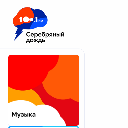
Москва 100.1 FM
Апатиты
Астрахань
Волгоград
Вологда
Екатеринбург
Иваново
Казань
Калининград
Калуга