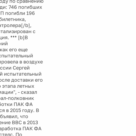
году по сравнению
юди: 746 погибших
ТП погибли 196
збилетника,
нтролера[/b],
итализирован с
я. *** [b]В
ний
как его еще
испытательный
провела в воздухе
оссии Сергей
ый испытательный
сле доставки его
о этапа летных
ции", - сказал
рал-полковник
аботки ПАК ФА
я в 2015 году. В
бъявил, что
ение ВВС в 2013
азработка ПАК ФА
стелс. По