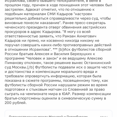
Исраилова, своего бывшего телохранителя, в Вене в
прошлом году, причем в ходе похищения этот человек был
застрелен. Адвокат отметил, что по отношению к
подобным материалам СМИ Кадыров "настроен
решительно добиваться справедливости через суд, чтобы
виновные понесли наказание". Ранее пресс-секретарь
чеченского президента отверг обвинения австрийских
прокуроров в адрес Кадырова. "Я могу со всей
ответственностью заявить, что Рамзан Ахматович
Кадыров ни прямо, ни косвенно никогда никому не
поручал совершать каких-либо противоправных действий
в отношении Исраилова". *** [b]Иск футболистов сборной
России братьев Алексея и Василия Березуцких к
программе "Человек и закон" и ее ведущему Алексею
Пиманову отклонен, такое решение вынес Останкинский
суд Москвы.[/b] Футболисты подавали иск о защите чести
и достоинства и компенсации морального вреда и
требовали опровергнуть информацию, которая была
показана в сюжете программы, посвященному тому, как
футболисты сборной России нарушали режим во время
подготовки к стыковым матчам со Словенией за право
сыграть на чемпионате мира в ЮАР. Размер компенсации
братья-спортсмены оценили в символическую сумму в
200 рублей.
Путешествующие между Москвой и Петербургом