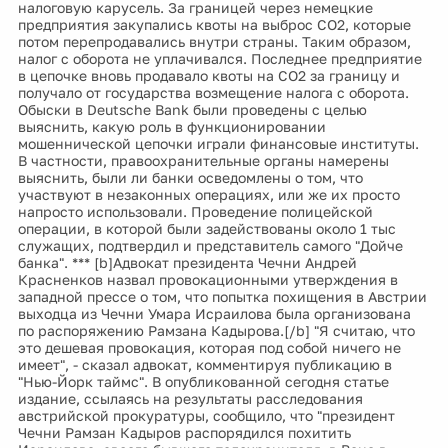
налоговую карусель. За границей через немецкие
предприятия закупались квоты на выброс CO2, которые
потом перепродавались внутри страны. Таким образом,
налог с оборота не уплачивался. Последнее предприятие
в цепочке вновь продавало квоты на CO2 за границу и
получало от государства возмещение налога с оборота.
Обыски в Deutsche Bank были проведены с целью
выяснить, какую роль в функционировании
мошеннической цепочки играли финансовые институты.
В частности, правоохранительные органы намерены
выяснить, были ли банки осведомлены о том, что
участвуют в незаконных операциях, или же их просто
напросто использовали. Проведение полицейской
операции, в которой были задействованы около 1 тыс
служащих, подтвердил и представитель самого "Дойче
банка". *** [b]Адвокат президента Чечни Андрей
Красненков назвал провокационными утверждения в
западной прессе о том, что попытка похищения в Австрии
выходца из Чечни Умара Исраилова была организована
по распоряжению Рамзана Кадырова.[/b] "Я считаю, что
это дешевая провокация, которая под собой ничего не
имеет", - сказал адвокат, комментируя публикацию в
"Нью-Йорк таймс". В опубликованной сегодня статье
издание, ссылаясь на результаты расследования
австрийской прокуратуры, сообщило, что "президент
Чечни Рамзан Кадыров распорядился похитить