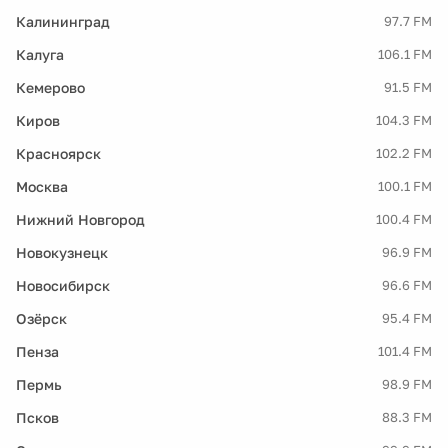
Калининград
97.7 FM
Калуга
106.1 FM
Кемерово
91.5 FM
Киров
104.3 FM
Красноярск
102.2 FM
Москва
100.1 FM
Нижний Новгород
100.4 FM
Новокузнецк
96.9 FM
Новосибирск
96.6 FM
Озёрск
95.4 FM
Пенза
101.4 FM
Пермь
98.9 FM
Псков
88.3 FM