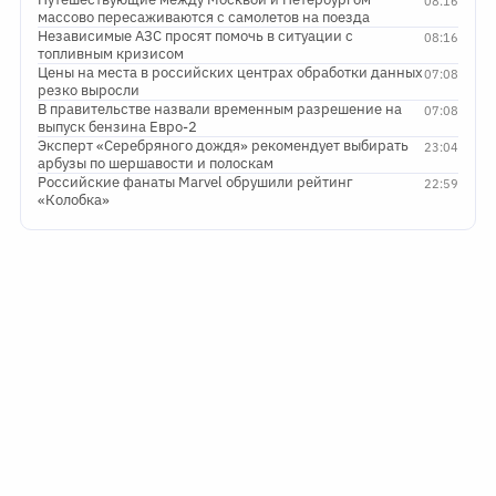
08:16
массово пересаживаются с самолетов на поезда
Независимые АЗС просят помочь в ситуации с
08:16
топливным кризисом
Цены на места в российских центрах обработки данных
07:08
резко выросли
В правительстве назвали временным разрешение на
07:08
выпуск бензина Евро-2
Эксперт «Серебряного дождя» рекомендует выбирать
23:04
арбузы по шершавости и полоскам
Российские фанаты Marvel обрушили рейтинг
22:59
«Колобка»