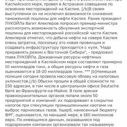
Каспийского моря, провел в Астрахани совещание по
освоению месторождений на Каспие. [/b]В своем
выступлении он не исключил возможности снижения
таможенной пошлины для нефти Каспия. Ранее президент
ЛУКОЙЛа Вагит Алекперов попросил премьер-министра
рассмотреть возможность обнуления экспортной
пошлины для месторождений российской части Каспия.
Алекперов отметил, что добыча нефти на севере Каспия
очень затратна, поскольку это новая провинция и
создавать инфраструктуру приходится с нуля. "Надо
приравнять режим к Восточной Сибири", - предложил
глава ЛУКОЙЛа. Доказанные ресурсы нефтяных
месторождений в Каспийском море составляют примерно
10 миллиардов тонн, а общие ресурсы нефти и газа
оцениваются в 18-20 миллиардов тонн. *** [b]Немецкая
полиция сегодня провела массовую облаву на налоговых
уклонистов.[/b] Обыски прошли в общей сложности по
230 адресам, в том числе в центральном офисе Deutsche
Bank во Франкфурте-на-Майне. В поле зрения
правоохранительных органов попали около 50
предприятий и компаний: их подозревают в сокрытии
налогов при спекуляции промышленными квотами на
выброс парниковых газов. Ущерб, нанесенный бюджету
ФРГ, оценивается, по меньшей мере, в 180 миллионов
евро. По имеющимся данным, оказавшиеся под
подозрением компании организовали так называемую