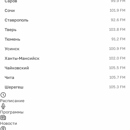
Саров
99.9 FM
Сочи
101.9 FM
Ставрополь
92.6 FM
Тверь
103.8 FM
Тюмень
91.2 FM
Усинск
100.9 FM
Ханты-Мансийск
102.0 FM
Чайковский
105.5 FM
Чита
105.7 FM
Шерегеш
105.3 FM
Расписание
Программы
Новости