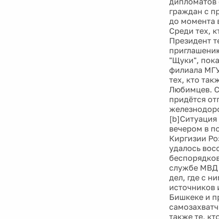
дипломатов 
граждан с п
до момента в
Среди тех, 
Президент т
приглашению
"Щуки", пок
филиала МГУ
тех, кто та
Любимцев. С
придётся от
железнодоро
[b]Ситуация
вечером в п
Киргизии Ро
удалось вос
беспорядков
службе МВД 
дел, где с 
источников 
Бишкеке и п
самозахватч
также те, к