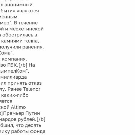
зал анонимный
обытия являются
еменным
мер". В течение
ой и месхетинской
 обострилась в
 камнями толпа,
 получили ранения.
Кома",
 компания.
во РБК.[/b] На
ВымпелКом",
о миллиарда
ил принять отказ
у. Ранее Telenor
з каких-либо
яется
кой Altimo
[b]Премьер Путин
иардов рублей.[/b]
бщил, что десять
амику работы фонда