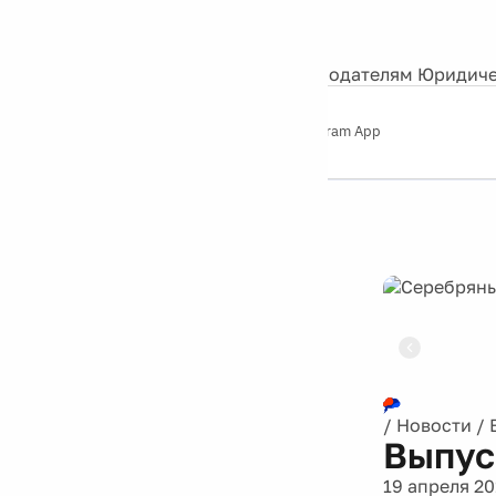
События
Контакты
О нас
Экскурсии
Silver Studio
Рекламодателям
Юридиче
Слушайте
App Store
Google Play
Telegram App
Серебряный
дождь
12+
Реклама
/
Новости
/
Выпус
19 апреля 20