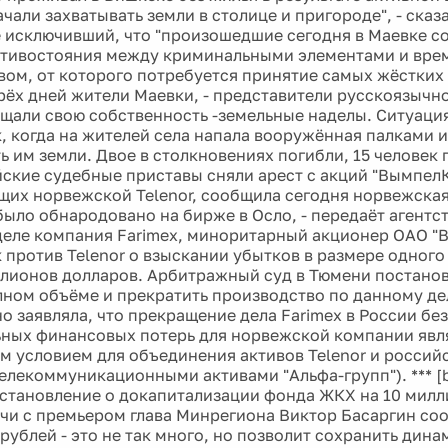
ачали захватывать земли в столице и пригороде", - ска
е исключивший, что "произошедшие сегодня в Маевке с
отивостояния между криминальными элементами и вр
вом, от которого потребуется принятие самых жёстких 
рёх дней жители Маевки, - представители русскоязычн
щали свою собственность -земельные наделы. Ситуация
, когда на жителей села напала вооружённая палками и
ь им земли. Двое в столкновениях погибли, 15 человек
ийские судебные приставы сняли арест с акций "Вымпел
их норвежской Telenor, сообщила сегодня норвежская
ыло обнародовано на бирже в Осло, - передаёт агентст
еле компания Farimex, миноритарный акционер ОАО "
к против Telenor о взыскании убытков в размере одног
лионов долларов. Арбитражный суд в Тюмени постанов
олном объёме и прекратить производство по данному дел
о заявляла, что прекращение дела Farimex в России бе
ных финансовых потерь для норвежской компании явл
м условием для объединения активов Telenor и российс
телекоммуникационными активами "Альфа-групп"). *** 
становление о докапитализации фонда ЖКХ на 10 милл
ечи с премьером глава Минрегиона Виктор Басаргин соо
рублей - это не так много, но позволит сохранить дин