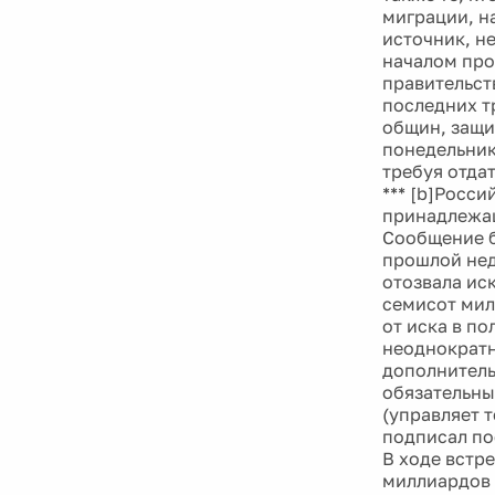
миграции, н
источник, н
началом пр
правительст
последних т
общин, защи
понедельник
требуя отдат
*** [b]Росс
принадлежащ
Сообщение б
прошлой нед
отозвала ис
семисот мил
от иска в п
неоднократн
дополнитель
обязательны
(управляет 
подписал по
В ходе встр
миллиардов 