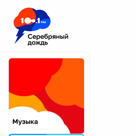
Москва 100.1 FM
Апатиты
Астрахань
Волгоград
Вологда
Екатеринбург
Иваново
Казань
Калининград
Калуга