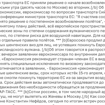
 транспорта ЕС приняли решение о начале возобновле
сьми утра (десять часов по Москве) во вторник.[/b] Об
окомиссии, еврокомиссар по вопросам транспорта Си
конференции министров транспорта ЕС: "Я счастлив соо
нято решение о постепенном возобновлении полётов", -
инятому плану действий, всё европейское пространство
ческие зоны по степени содержания вулканического пе
нно, по степени риска для воздушной навигации. Для к
 отдельные правила полётов. *** [b]Евросоюз продлил 
ых шенгенских виз для лиц, не успевших покинуть Евро
исландского вулкана. [/b]Об этом говорится в распрос
 вечером заявлении еврокомиссара по внутренним де
 «Еврокомиссия рекомендует странам-членам ЕС в вид
инять специальные исключения по визовому законодате
- отмечается в заявлении, - Еврокомиссия «рекомендует
ые шенгенские визы, срок которых истёк 15-го апреля,
не смогли покинуть территорию ЕС из-за закрытия воз
а. Срок действия визы автоматически продлевается д
движения без необходимости обращаться за продление
АР-ТАСС. *** [b]Сотни россиян, в том числе народный 
уш, не могут вылететь из Женевы в Москву.[/b] Как со
рне Константин Нефёдов, сегодня по итогам встреч ро