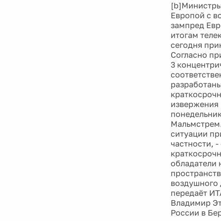
[b]Министры
Европой с во
зампред Евр
итогам теле
сегодня при
Согласно пр
3 концентри
соответстве
разработаны
краткосрочн
извержения 
понедельник
Мальмстрем.
ситуации пр
частности, 
краткосрочн
обладатели 
пространств
воздушного 
передаёт ИТ
Владимир Эт
России в Бе