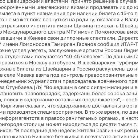
со швейцарскими властями "принято решение в случае
росроченными шенгенскими визами продлевать их до к
ылета в пункт назначения при наличии билета с 15-го п
кто не может пока вернуться на родину, оказался и Вла
еатрального института имени Щукина приехал в Швейц
 Международного центра МГУ имени Ломоносова вмес
азавшими в Женеве свои дипломные спектакли. Директ
 имени Ломоносова Тамирлан Гасанов сообщил ИТАР-Т
кже не успел улететь, заслуженные артисты России Лиди
о студентами получается "40-45 человек". По данным Г
правиться в Москву автобусом. В швейцарских турфирм
жные билеты из Швейцарии в Россию раскуплены до на
 в селе Маевка взята под контроль правоохранительных
онедельник журналистам председатель временного пра
за Отунбаева.[/b] "Вошедшим в село силам милиции и 
становить правопорядок, задержаны более сорока зач
, поиск и задержание остальных продолжается", - сооб
Киргизии сказали, что задержанные доставлены в орг
ними проводятся спецмероприятия. В то же время, по 
информагентств в правоохранительных органах, в нас
ригороде столицы может находиться до десяти тысяч т.
иков. "В последние две недели жители различных регио
то проживал в Бишкеке без жилья в результате активной