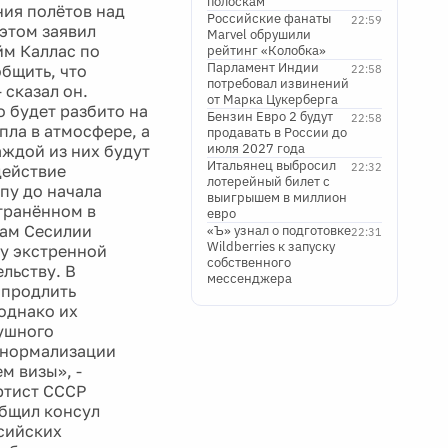
полоскам
ния полётов над
Российские фанаты
22:59
 этом заявил
Marvel обрушили
йм Каллас по
рейтинг «Колобка»
Парламент Индии
бщить, что
22:58
потребовал извинений
 сказал он.
от Марка Цукерберга
 будет разбито на
Бензин Евро 2 будут
22:58
пла в атмосфере, а
продавать в России до
июля 2027 года
аждой из них будут
Итальянец выбросил
22:32
действие
лотерейный билет с
пу до начала
выигрышем в миллион
транённом в
евро
лам Сесилии
«Ъ» узнал о подготовке
22:31
Wildberries к запуску
у экстренной
собственного
льству. В
мессенджера
 продлить
 однако их
душного
о нормализации
м визы», -
артист СССР
общил консул
ссийских