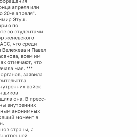
 обращения
онца апреля или
о 20-е апреля".
димир Этуш.
арию по
те со студентами
ор женевского
АСС, что среди
я Вележева и Павел
асанова, всем им
ах отмечают, что
чала мая. ***
 органов, заявила
вительства
внутренних войск
инщиков
щила она. В пресс-
аны внутренних
данным анонимных
тоящий момент в
н.
нов страны, а
 внутренней