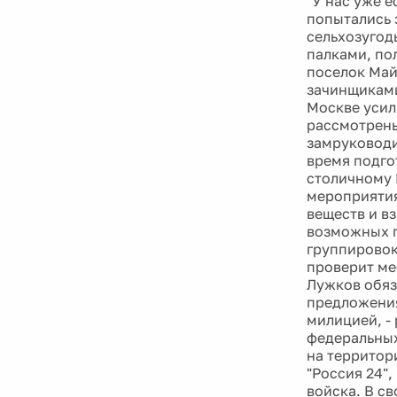
"У нас уже е
попытались 
сельхозугодь
палками, по
поселок Май
зачинщиками
Москве усил
рассмотрены
замруководи
время подго
столичному 
мероприятия
веществ и в
возможных п
группировок
проверит ме
Лужков обяз
предложения
милицией, -
федеральных
на территор
"Россия 24"
войска. В с