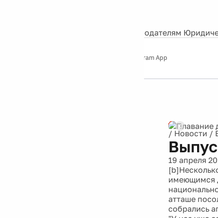
События
Контакты
О нас
Экскурсии
Silver Studio
Рекламодателям
Юридиче
Слушайте
App Store
Google Play
Telegram App
Серебряный
дождь
12+
/
Новости
/
Выпус
19 апреля 20
[b]Нескольк
имеющимся д
национальнос
атташе посо
собрались а