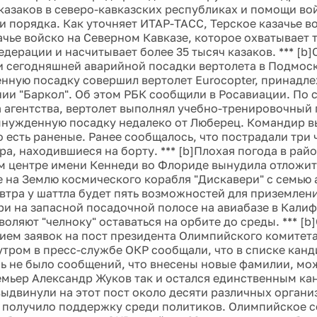
казаков в северо-кавказских республиках и помощи во
 порядка. Как уточняет ИТАР-ТАСС, Терское казачье во
ачье войско на Северном Кавказе, которое охватывает 
дерации и насчитывает более 35 тысяч казаков. *** [b
 сегодняшней аварийной посадки вертолета в Подмоск
нную посадку совершил вертолет Eurocopter, принадл
ии "Баркол". Об этом РБК сообщили в Росавиации. По 
 агентства, вертолет выполнял учебно-тренировочный 
нужденную посадку недалеко от Люберец. Командир вы
 есть раненые. Ранее сообщалось, что пострадали три 
ра, находившиеся на борту. *** [b]Плохая погода в рай
 центре имени Кеннеди во Флориде вынудила отложить
 на Землю космического корабля "Дискавери" с семью 
втра у шаттла будет пять возможностей для приземлени
ри на запасной посадочной полосе на авиабазе в Кали
оляют "челноку" оставаться на орбите до среды. *** [b
ием заявок на пост президента Олимпийского комитета
 утром в пресс-службе ОКР сообщали, что в списке кан
ень не было сообщений, что внесены новые фамилии, мо
емьер Александр Жуков так и остался единственным ка
выдвинули на этот пост около десяти различных органи
получило поддержку среди политиков. Олимпийское со