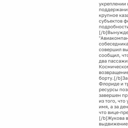
укреплении 
поддержании
крупное каз
субъектов фе
подробности
[/b]Вынужде
"Авиакомпан
собеседника
совершил вы
сообщил, что
два пассажи
Космическом
возвращение
борту.[/b]За
Флориде и т
ресурсы позв
завершен пр
из того, что
имя, а за д
что вице-пр
[/b]Жукова 
выдвижение 