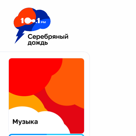
Москва 100.1 FM
Апатиты
Астрахань
Волгоград
Вологда
Екатеринбург
Иваново
Казань
Калининград
Калуга