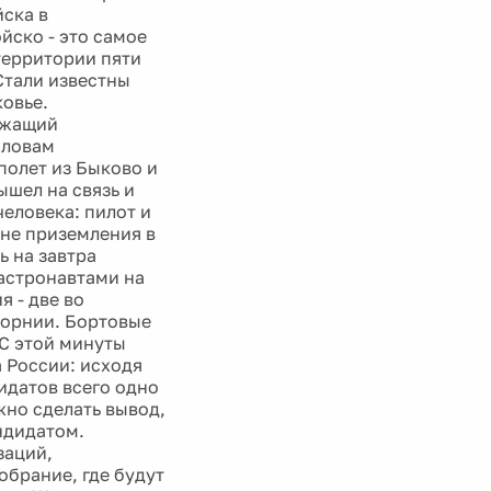
йска в
йско - это самое
территории пяти
]Стали известны
овье.
ежащий
словам
полет из Быково и
шел на связь и
человека: пилот и
оне приземления в
 на завтра
астронавтами на
я - две во
форнии. Бортовые
]С этой минуты
 России: исходя
дидатов всего одно
жно сделать вывод,
ндидатом.
заций,
брание, где будут