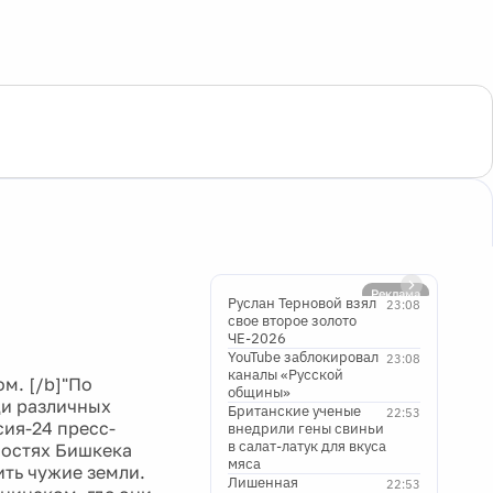
Реклама
Руслан Терновой взял
23:08
свое второе золото
ЧЕ-2026
YouTube заблокировал
23:08
каналы «Русской
м. [/b]"По
общины»
ди различных
Британские ученые
22:53
сия-24 пресс-
внедрили гены свиньи
в салат-латук для вкуса
ностях Бишкека
мяса
ть чужие земли.
Лишенная
22:53