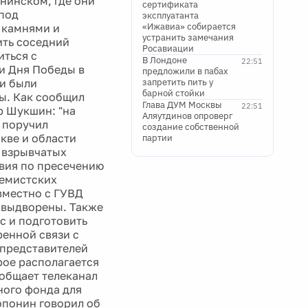
енинском, где они
сертификата
 под
эксплуатанта
«Ижавиа» собирается
с камнями и
устранить замечания
ить соседний
Росавиации
иться с
В Лондоне
22:51
ии Дня Победы в
предложили в пабах
ни были
запретить пить у
барной стойки
ы. Как сообщил
Глава ДУМ Москвы
22:51
р Шукшин: "на
Аляутдинов опроверг
 поручил
создание собственной
кве и области
партии
 взрывчатых
твия по пресечению
ремистских
вместно с ГУВД
 выдворены. Также
с и подготовить
ренной связи с
 представителей
рое располагается
ообщает телеканал
ного фонда для
опонин говорил об