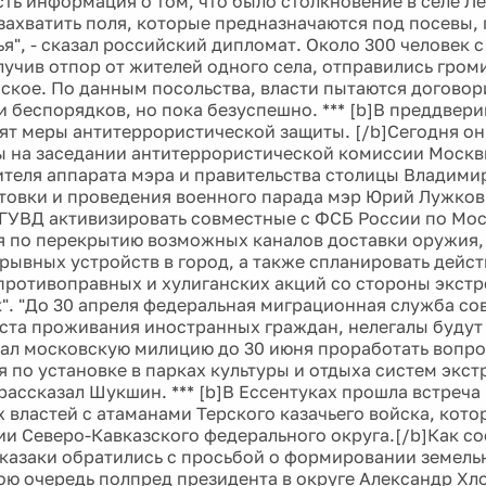
сть информация о том, что было столкновение в селе Л
захватить поля, которые предназначаются под посевы,
я", - сказал российский дипломат. Около 300 человек 
лучив отпор от жителей одного села, отправились гром
ское. По данным посольства, власти пытаются договор
 беспорядков, но пока безуспешно. *** [b]В преддвер
ят меры антитеррористической защиты. [/b]Сегодня о
 на заседании антитеррористической комиссии Москв
теля аппарата мэра и правительства столицы Владими
товки и проведения военного парада мэр Юрий Лужков
ГУВД активизировать совместные с ФСБ России по Мос
 по перекрытию возможных каналов доставки оружия,
зрывных устройств в город, а также спланировать дейс
ротивоправных и хулиганских акций со стороны экст
". "До 30 апреля федеральная миграционная служба со
ста проживания иностранных граждан, нелегалы будут
ал московскую милицию до 30 июня проработать вопро
 по установке в парках культуры и отдыха систем экст
 рассказал Шукшин. *** [b]В Ессентуках прошла встреча
 властей с атаманами Терского казачьего войска, кото
ии Северо-Кавказского федерального округа.[/b]Как с
, казаки обратились с просьбой о формировании земель
вою очередь полпред президента в округе Александр Хл