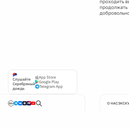
проходить в
продолжать 
добровольно
App Store
Слушайте
Google Play
Серебряный
Telegram App
дождь
О НАС
ЭКСК
12+