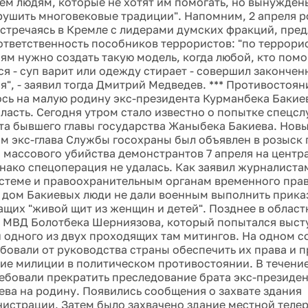
тем людям, которые не хотят им помогать, но вынуждены
рушить многовековые традиции". Напомним, 2 апреля 
встречаясь в Кремле с лидерами думских фракций, пре
ответственность пособников террористов: "по террор
ям нужно создать такую модель, когда любой, кто помо
ся - суп варит или одежду стирает - совершил закончен
я", - заявил тогда Дмитрий Медведев. *** Противостоян
сь на малую родину экс-президента Курманбека Бакиев
ласть. Сегодня утром стало известно о попытке спецс
та бывшего главы государства Жаныбека Бакиева. Нов
м экс-глава Службы госохраны был объявлен в розыск 
 массового убийства демонстрантов 7 апреля на цент
нако спецоперация не удалась. Как заявил журналиста
стеме и правоохранительным органам временного прав
дом Бакиевых люди не дали военным выполнить приказ
щих "живой щит из женщин и детей". Позднее в област
у МВД Болотбека Шерниязова, который попытался выст
 одного из двух проходящих там митингов. На одном 
бовали от руководства страны обеспечить их права и п
ие милиции в политическом противостоянии. В течени
ебовали прекратить преследование брата экс-президен
ева на родину. Появились сообщения о захвате здания
истрации. Затем было захвачено здание местной теле