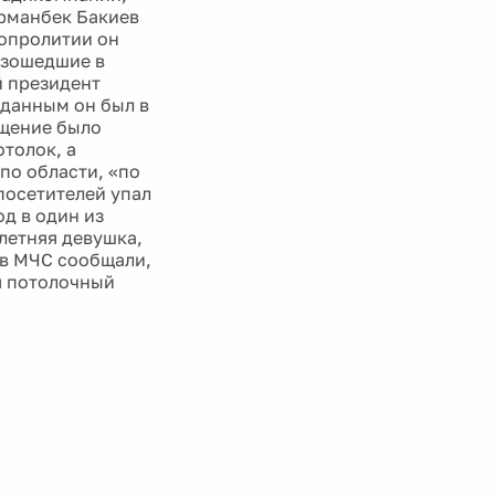
урманбек Бакиев
вопролитии он
изошедшие в
й президент
данным он был в
бщение было
отолок, а
по области, «по
посетителей упал
д в один из
-летняя девушка,
 в МЧС сообщали,
я потолочный