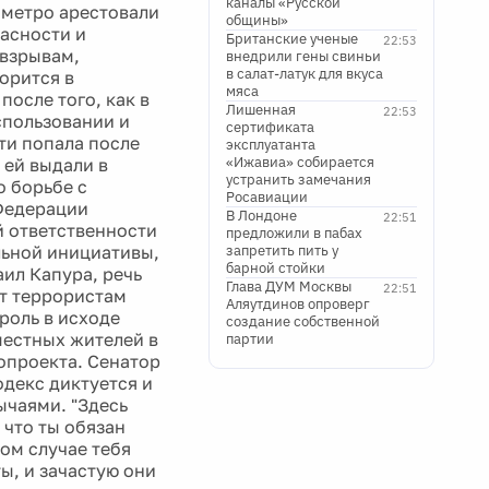
каналы «Русской
 метро арестовали
общины»
асности и
Британские ученые
22:53
 взрывам,
внедрили гены свиньи
в салат-латук для вкуса
ворится в
мяса
осле того, как в
Лишенная
22:53
спользовании и
сертификата
ти попала после
эксплуатанта
«Ижавиа» собирается
 ей выдали в
устранить замечания
о борьбе с
Росавиации
 Федерации
В Лондоне
22:51
 ответственности
предложили в пабах
льной инициативы,
запретить пить у
барной стойки
ил Капура, речь
Глава ДУМ Москвы
22:51
ют террористам
Аляутдинов опроверг
роль в исходе
создание собственной
местных жителей в
партии
нопроекта. Сенатор
одекс диктуется и
ычаями. "Здесь
 что ты обязан
ном случае тебя
ы, и зачастую они