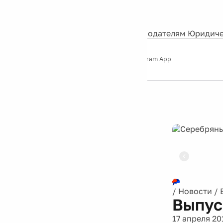
События
Контакты
О нас
Экскурсии
Silver Studio
Рекламодателям
Юридиче
Слушайте
App Store
Google Play
Telegram App
Серебряный
дождь
12+
Реклама
/
Новости
/
Выпус
17 апреля 20