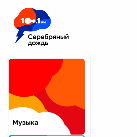
Москва 100.1 FM
Апатиты
Астрахань
Волгоград
Вологда
Екатеринбург
Иваново
Казань
Калининград
Калуга