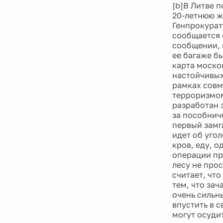
[b]В Литве 
20-летнюю ж
Генпрокурат
сообщается с
сообщении, 
ее багаже б
карта моско
настойчивых
рамках совм
терроризмом
разработан 
за пособнич
первый замг
идет об уго
кров, еду, о
операции пр
лесу не прос
считает, чт
тем, что за
очень сильны
впустить в с
могут осуди