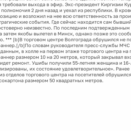
 требовали выхода в эфир. Экс-президент Киргизии К
 полномочия 2 дня назад и уехал из республики. В кро
озицию и возложил на нее всю ответственность за про
трагические события. Где сейчас находится сам бывши
остоверно неизвестно. По последним подтвержденным 
 а затем якобы вылетел в Минск, однако позже это соо
. *** [b]В торговом центре Волгограда обрушился не п
аннер.[/b]По словам руководителя пресс-службы МЧС 
данным, в холле на первом этаже торгового центра на 
аннер размером 10 на 20 метров, который закрывал вхо
е идет ремонт. Ушибы получили 55-летняя женщина и 16
лизированы, их состояние удовлетворительное». Ранее
 из отделов торгового центра на посетителей обрушилс
псокартона размером 50 квадратных метров.