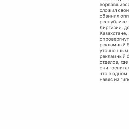
ворвавшиеся
сложил свои
обвинил опп
республике 
Киргизии, д
Казахстане,
опровергнуто
рекламный б
уточненным 
рекламный б
отделов, гд
они госпита
что в одном
навес из ги