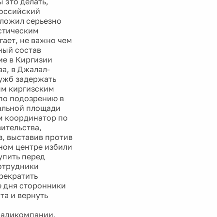
 это делать,
российский
дложил серьезно
истическим
гает, не важно чем
ный состав
ие в Киргизии
а, в Джалал-
лужб задержать
ым киргизским
по подозрению в
ральной площади
м координатор по
ительства,
, выставив против
ном центре избили
упить перед
сотрудники
рекратить
е дня сторонники
та и вернуть
радикомпании,