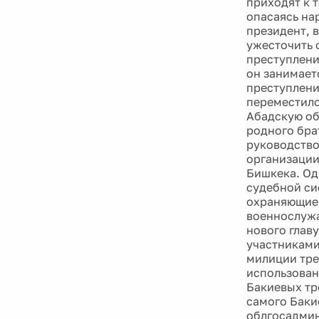
приходят к 
опасаясь на
президент, 
ужесточить 
преступлени
он занимает
преступлени
переместило
Абадскую об
родного бра
руководство
организации
Бишкека. Од
судебной си
охраняющие 
военнослужа
нового глав
участниками
милиции тре
использован
Бакиевых тр
самого Баки
облгосадмин