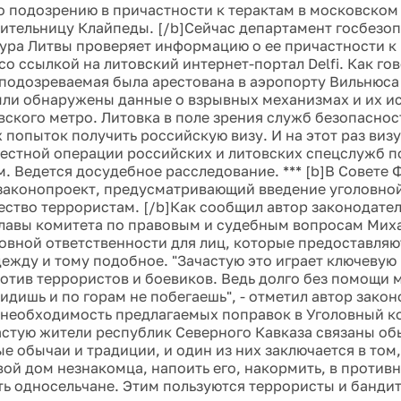
по подозрению в причастности к терактам в московском
ительницу Клайпеды. [/b]Сейчас департамент госбезоп
ура Литвы проверяет информацию о ее причастности к
о ссылкой на литовский интернет-портал Delfi. Как го
подозреваемая была арестована в аэропорту Вильнюса п
ыли обнаружены данные о взрывных механизмах и их и
вского метро. Литовка в поле зрения служб безопаснос
 попыток получить российскую визу. И на этот раз визу
естной операции российских и литовских спецслужб п
. Ведется досудебное расследование. *** [b]В Совете
законопроект, предусматривающий введение уголовной
ество террористам. [/b]Как сообщил автор законодате
лавы комитета по правовым и судебным вопросам Миха
ловной ответственности для лиц, которые предоставля
дежду и тому подобное. "Зачастую это играет ключевую 
отив террористов и боевиков. Ведь долго без помощи 
идишь и по горам не побегаешь", - отметил автор зако
о необходимость предлагаемых поправок в Уголовный к
частую жители республик Северного Кавказа связаны об
е обычаи и традиции, и один из них заключается в том,
вой дом незнакомца, напоить его, накормить, в против
ть односельчане. Этим пользуются террористы и бандит