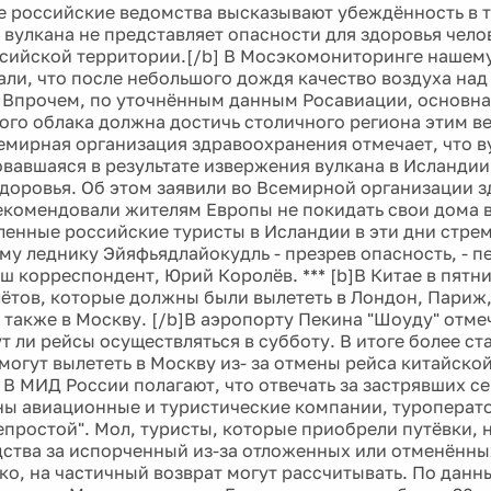
е российские ведомства высказывают убеждённость в т
 вулкана не представляет опасности для здоровья челов
ссийской территории.[/b] В Мосэкомониторинге нашем
зали, что после небольшого дождя качество воздуха на
 Впрочем, по уточнённым данным Росавиации, основна
ого облака должна достичь столичного региона этим в
емирная организация здравоохранения отмечает, что в
овавшаяся в результате извержения вулкана в Исландии
здоровья. Об этом заявили во Всемирной организации 
екомендовали жителям Европы не покидать свои дома 
енные российские туристы в Исландии в эти дни стрем
у леднику Эйяфьядлайокудль - презрев опасность, - п
ш корреспондент, Юрий Королёв. *** [b]В Китае в пятн
ётов, которые должны были вылететь в Лондон, Париж
 также в Москву. [/b]В аэропорту Пекина "Шоуду" отме
т ли рейсы осуществляться в субботу. В итоге более ст
 могут вылететь в Москву из- за отмены рейса китайск
 В МИД России полагают, что отвечать за застрявших с
ы авиационные и туристические компании, туроперат
епростой". Мол, туристы, которые приобрели путёвки, 
дства за испорченный из-за отложенных или отменённы
ако, на частичный возврат могут рассчитывать. По данн