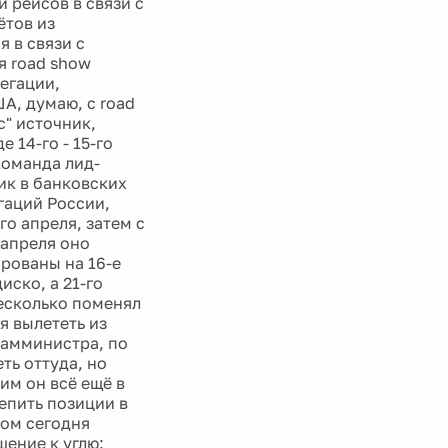
 рейсов в связи с
ётов из
 в связи с
я road show
егации,
А, думаю, с road
с" источник,
 14-го - 15-го
Команда лид-
ик в банковских
гаций России,
о апреля, затем с
 апреля оно
рованы на 16-е
иско, а 21-го
несколько поменял
 вылететь из
 Замминистра, по
ть оттуда, но
им он всё ещё в
репить позиции в
ном сегодня
шение к углю: