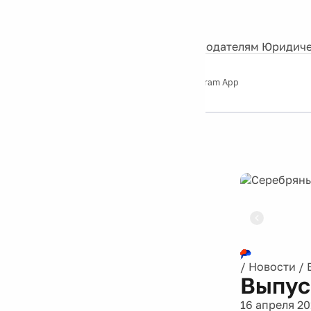
События
Контакты
О нас
Экскурсии
Silver Studio
Рекламодателям
Юридиче
Слушайте
App Store
Google Play
Telegram App
Серебряный
дождь
12+
Реклама
/
Новости
/
Выпус
16 апреля 20