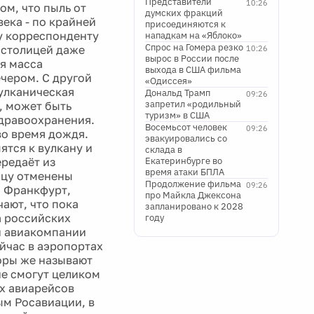
Представители
10:26
ом, что пыль от
думских фракций
ека - по крайней
присоединяются к
у корреспонденту
нападкам на «Яблоко»
Спрос на Гомера резко
д столицей даже
10:26
вырос в России после
я масса
выхода в США фильма
ечером. С другой
«Одиссея»
улканическая
Дональд Трамп
09:26
запретил «родильный
, может быть
туризм» в США
здравоохранения.
Восемьсот человек
09:26
во время дождя.
эвакуировались со
ятся к вулкану и
склада в
ередаёт из
Екатеринбурге во
время атаки БПЛА
ицу отменены
Продолжение фильма
09:26
, Франкфурт,
про Майкла Джексона
чают, что пока
запланировано к 2028
а российских
году
ой авиакомпании
ейчас в аэропортах
оры же называют
не смогут целиком
х авиарейсов
ым Росавиации, в