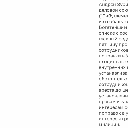
Андрей Зуби
деловой сою
("Сибуглеме
из глобально
Богатейшим 
списке с со
главный ред
пятницу про
сотрудников
поправки в 
входит в пр
внутренних 
устанавлива
обстоятельс
сотрудником
ареста до ш
установленн
правам и за
интересам о
поправок в 
интересы гр
милиции.