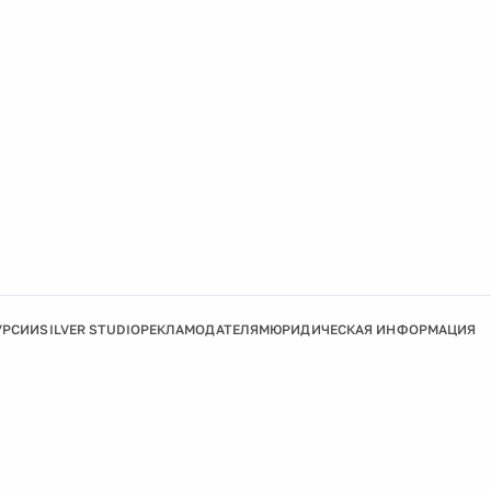
УРСИИ
SILVER STUDIO
РЕКЛАМОДАТЕЛЯМ
ЮРИДИЧЕСКАЯ ИНФОРМАЦИЯ