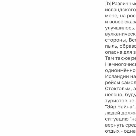
[b]Различны
исландского
мере, на ро
и вовсе ска
улучшилось.
вулканическ
стороны, Вс
пыль, образ
опасна для 
Там также р
Немногочисл
одноимённом
Исландии на
рейсы самол
Стокгольм, а
неясно, буду
туристов не
"Эйр Чайна".
людей должн
ситуацию "н
вернуть сре
отдых - одн