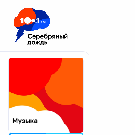
Москва 100.1 FM
Апатиты
Астрахань
Волгоград
Вологда
Екатеринбург
Иваново
Казань
Калининград
Калуга