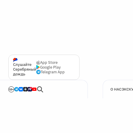
App Store
Слушайте
Google Play
Серебряный
Telegram App
дождь
О НАС
ЭКСК
12+