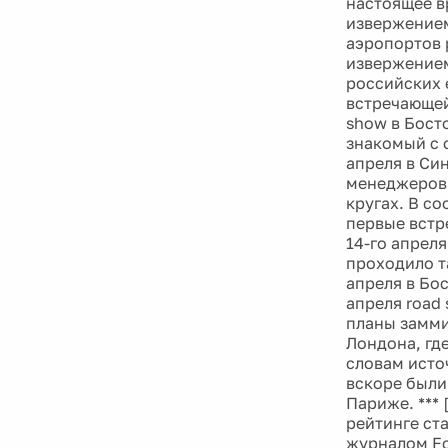
настоящее в
извержением
аэропортов 
извержением
российских 
встречающей
show в Босто
знакомый с с
апреля в Си
менеджеров 
кругах. В с
первые встр
14-го апрел
проходило т
апреля в Бос
апреля road
планы замми
Лондона, где
словам исто
вскоре были
Париже. *** 
рейтинге ст
журналом For