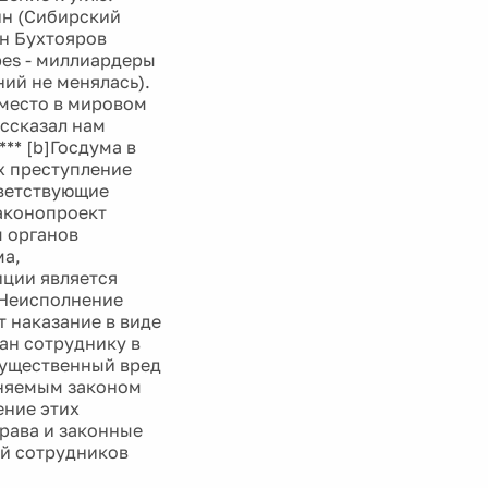
ин (Сибирский
ин Бухтояров
bes - миллиардеры
ний не менялась).
 место в мировом
ассказал нам
** [b]Госдума в
х преступление
тветствующие
законопроект
ы органов
ма,
ции является
"Неисполнение
 наказание в виде
дан сотруднику в
существенный вред
аняемым законом
ение этих
права и законные
ий сотрудников