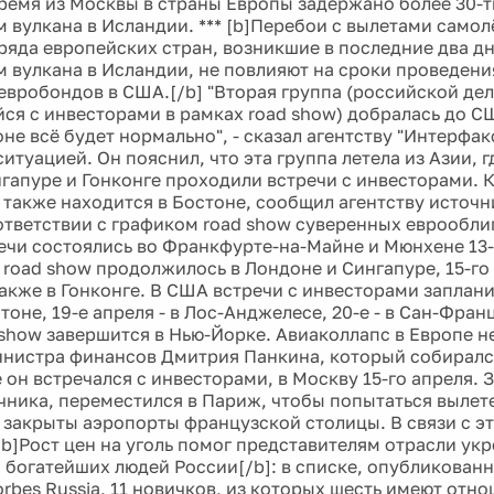
ремя из Москвы в страны Европы задержано более 30-ти
 вулкана в Исландии. *** [b]Перебои с вылетами самол
ряда европейских стран, возникшие в последние два дня
 вулкана в Исландии, не повлияют на сроки проведени
евробондов в США.[/b] "Вторая группа (российской дел
ся с инвесторами в рамках road show) добралась до СШ
не всё будет нормально", - сказал агентству "Интерфак
итуацией. Он пояснил, что эта группа летела из Азии, где
нгапуре и Гонконге проходили встречи с инвесторами. 
также находится в Бостоне, сообщил агентству источн
оответствии с графиком road show суверенных еврообли
ечи состоялись во Франкфурте-на-Майне и Мюнхене 13-г
я road show продолжилось в Лондоне и Сингапуре, 15-го
акже в Гонконге. В США встречи с инвесторами заплани
тоне, 19-е апреля - в Лос-Анджелесе, 20-е - в Сан-Франц
 show завершится в Нью-Йорке. Авиаколлапс в Европе 
нистра финансов Дмитрия Панкина, который собирался
 он встречался с инвесторами, в Москву 15-го апреля.
чника, переместился в Париж, чтобы попытаться вылете
 закрыты аэропорты французской столицы. В связи с эт
[b]Рост цен на уголь помог представителям отрасли ук
а богатейших людей России[/b]: в списке, опубликован
bes Russia, 11 новичков, из которых шесть имеют отно