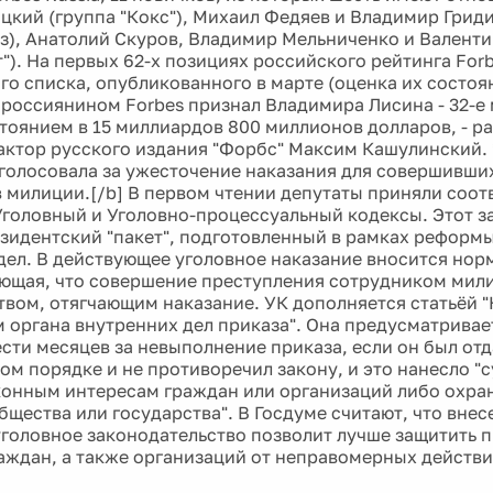
цкий (группа "Кокс"), Михаил Федяев и Владимир Грид
з), Анатолий Скуров, Владимир Мельниченко и Валент
т"). На первых 62-х позициях российского рейтинга For
го списка, опубликованного в марте (оценка их состоя
россиянином Forbes признал Владимира Лисина - 32-е
стоянием в 15 миллиардов 800 миллионов долларов, - р
актор русского издания "Форбс" Максим Кашулинский. *
голосовала за ужесточение наказания для совершивши
 милиции.[/b] В первом чтении депутаты приняли соо
Уголовный и Уголовно-процессуальный кодексы. Этот 
езидентский "пакет", подготовленный в рамках реформ
дел. В действующее уголовное наказание вносится нор
ющая, что совершение преступления сотрудником мили
твом, отягчающим наказание. УК дополняется статьёй 
 органа внутренних дел приказа". Она предусматривает
ести месяцев за невыполнение приказа, если он был от
ом порядке и не противоречил закону, и это нанесло "
конным интересам граждан или организаций либо охр
бщества или государства". В Госдуме считают, что внес
уголовное законодательство позволит лучше защитить 
аждан, а также организаций от неправомерных действ