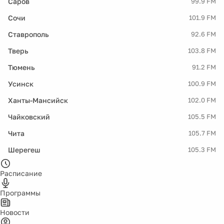
Саров
99.9 FM
Сочи
101.9 FM
Ставрополь
92.6 FM
Тверь
103.8 FM
Тюмень
91.2 FM
Усинск
100.9 FM
Ханты-Мансийск
102.0 FM
Чайковский
105.5 FM
Чита
105.7 FM
Шерегеш
105.3 FM
Расписание
Программы
Новости