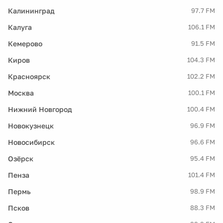
Калининград
97.7 FM
Калуга
106.1 FM
Кемерово
91.5 FM
Киров
104.3 FM
Красноярск
102.2 FM
Москва
100.1 FM
Нижний Новгород
100.4 FM
Новокузнецк
96.9 FM
Новосибирск
96.6 FM
Озёрск
95.4 FM
Пенза
101.4 FM
Пермь
98.9 FM
Псков
88.3 FM