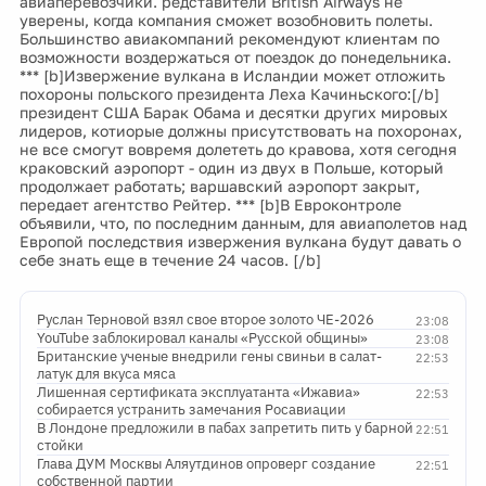
авиаперевозчики. редставители British Airways не
уверены, когда компания сможет возобновить полеты.
Большинство авиакомпаний рекомендуют клиентам по
возможности воздержаться от поездок до понедельника.
*** [b]Извержение вулкана в Исландии может отложить
похороны польского президента Леха Качиньского:[/b]
президент США Барак Обама и десятки других мировых
лидеров, котиорые должны присутствовать на похоронах,
не все смогут вовремя долететь до кравова, хотя сегодня
краковский аэропорт - один из двух в Польше, который
продолжает работать; варшавский аэропорт закрыт,
передает агентство Рейтер. *** [b]В Евроконтроле
объявили, что, по последним данным, для авиаполетов над
Европой последствия извержения вулкана будут давать о
себе знать еще в течение 24 часов. [/b]
Руслан Терновой взял свое второе золото ЧЕ-2026
23:08
YouTube заблокировал каналы «Русской общины»
23:08
Британские ученые внедрили гены свиньи в салат-
22:53
латук для вкуса мяса
Лишенная сертификата эксплуатанта «Ижавиа»
22:53
собирается устранить замечания Росавиации
В Лондоне предложили в пабах запретить пить у барной
22:51
стойки
Глава ДУМ Москвы Аляутдинов опроверг создание
22:51
собственной партии