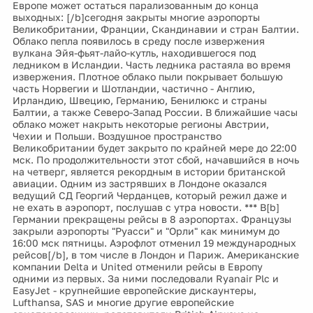
Европе может остаться парализованным до конца
выходных: [/b]сегодня закрыты многие аэропорты
Великобритании, Франции, Скандинавии и стран Балтии.
Облако пепла появилось в среду после извержения
вулкана Эйя-фьят-лайо-кутль, находившегося под
ледником в Исландии. Часть ледника растаяла во время
извержения. Плотное облако пыли покрывает большую
часть Норвегии и Шотландии, частично - Англию,
Ирландию, Швецию, Германию, Бенилюкс и страны
Балтии, а также Северо-Запад России. В ближайшие часы
облако может накрыть некоторые регионы Австрии,
Чехии и Польши. Воздушное пространство
Великобритании будет закрыто по крайней мере до 22:00
мск. По продолжительности этот сбой, начавшийся в ночь
на четверг, является рекордным в истории британской
авиации. Одним из застрявших в Лондоне оказался
ведущий СД Георгий Черданцев, который режил даже и
не ехать в аэропорт, послушав с утра новости. *** В[b]
Германии прекращены рейсы в 8 аэропортах. Французы
закрыли аэропорты "Руасси" и "Орли" как минимум до
16:00 мск пятницы. Аэрофлот отменил 19 международных
рейсов[/b], в том числе в Лондон и Париж. Американские
компании Delta и United отменили рейсы в Европу
одними из первых. За ними последовали Ryanair Plc и
EasyJet - крупнейшие европейские дискаунтеры,
Lufthansa, SAS и многие другие европейские