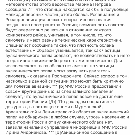
метеоагентства этого ведомства Марина Петрова
сообщила ИТ, что столица находится как бы в полукольце
мелкодисперсных частиц этого облака. Росавиация и
Росаэронавигация решают вопрос использования
воздушного пространства России; возможность полетов
будет оперативно решаться в отношении каждого
конкретного рейса, учитывая, в том числе, то, что
самолеты имеют разные технические характеристики.
Специалист сообщила также, что плотность облака
естественным образом уменьшается, так как частицы
вулканического пепла оседают, но воздействовать на него
оперативно какими-либо реагентами невозможно. Для
человеческого глаза облако незаметно, но частицы
вулканического пепла могут заглушить двигатель
самолета, - сказали в Росгидромете. Сейчас вопрос в том,
насколько в данной ситуации это может быть критично
для полетов авиации. *** [b]МЧС России предоставили
совсем другие данные: из специального заявления
следует, что вулканический пепел вовсе не достиг еще
территории России.[/b] "По докладам оперативных
дежурных, в настоящее время в Мурманской,
Архангельской и Ленинградской областях вулканический
пепел не обнаружен; в любом случае, угрозы населению и
территории России от вулканического облака нет,
заявила начальник управления информации МЧС России
Ирина Андрианова. *** [b]Авиационное сообщение в