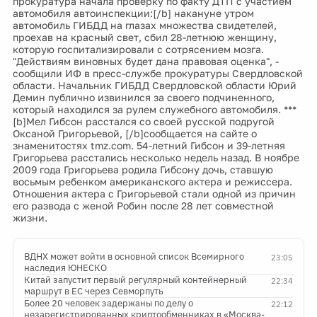
прокуратура начала проверку по факту ДТП с участием
автомобиля автоинспекции:[/b] накануне утром
автомобиль ГИБДД на глазах множества свидетелей,
проехав на красный свет, сбил 28-летнюю женщину,
которую госпитализировали с сотрясением мозга.
"Действиям виновных будет дана правовая оценка", -
сообщили ИФ в пресс-службе прокуратуры Свердловской
области. Начальник ГИБДД Свердловской области Юрий
Демин публично извинился за своего подчиненного,
который находился за рулем служебного автомобиля. ***
[b]Мел Гибсон расстался со своей русской подругой
Оксаной Григорьевой, [/b]сообщается на сайте о
знаменитостях tmz.com. 54-летний Гибсон и 39-летняя
Григорьева расстались несколько недель назад. В ноябре
2009 года Григорьева родила Гибсону дочь, ставшую
восьмым ребенком американского актера и режиссера.
Отношения актера с Григорьевой стали одной из причин
его развода с женой Робин после 28 лет совместной
жизни.
ВДНХ может войти в основной список Всемирного
23:05
наследия ЮНЕСКО
Китай запустит первый регулярный контейнерный
22:34
маршрут в ЕС через Севморпуть
Более 20 человек задержаны по делу о
22:12
незарегистрированных криптообменниках в «Москва-