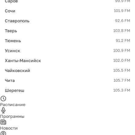
Саров
99.9 FM
Сочи
101.9 FM
Ставрополь
92.6 FM
Тверь
103.8 FM
Тюмень
91.2 FM
Усинск
100.9 FM
Ханты-Мансийск
102.0 FM
Чайковский
105.5 FM
Чита
105.7 FM
Шерегеш
105.3 FM
Расписание
Программы
Новости