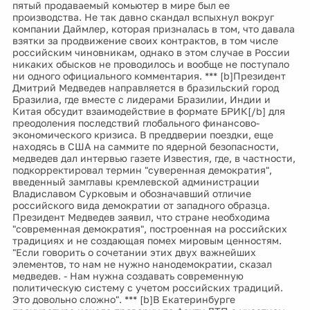
пятый продаваемый комьютер в мире был ее
производства. Не так давно скандал вспыхнул вокруг
компании Даймлер, которая призналась в том, что давала
взятки за продвижение своих контрактов, в том числе
российским чиновникам, однако в этом случае в России
никаких обысков не проводилось и вообще не поступало
ни одного официального комментария. *** [b]Президент
Дмитрий Медведев направляется в бразильский город
Бразилиа, где вместе с лидерами Бразилии, Индии и
Китая обсудит взаимодействие в формате БРИК[/b] для
преодоления последствий глобального финансово-
экономического кризиса. В преддверии поездки, еще
находясь в США на саммите по ядерной безопасности,
медведев дал интервью газете Известия, где, в частности,
подкорректировал термин "суверенная демократия",
введенный замглавы кремлевской администрации
Владиславом Сурковым и обозначавший отличие
российского вида демократии от западного образца.
Президент Медведев заявил, что стране необходима
"современная демократия", построенная на российских
традициях и не создающая помех мировым ценностям.
"Если говорить о сочетании этих двух важнейших
элементов, то нам не нужно нанодемократии, сказал
медведев. - Нам нужна создавать современную
политическую систему с учетом российских традиций.
Это довольно сложно". *** [b]В Екатеринбурге