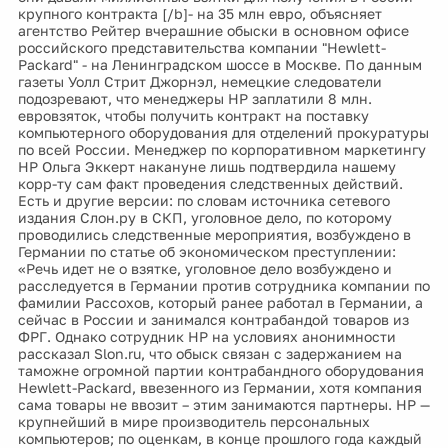
крупного контракта [/b]- на 35 млн евро, объясняет
агентство Рейтер вчерашние обыски в основном офисе
российского представительства компании "Hewlett-
Packard" - на Ленинградском шоссе в Москве. По данным
газеты Уолл Стрит Джорнэл, немецкие следователи
подозревают, что менеджеры HP заплатили 8 млн.
евровзяток, чтобы получить контракт на поставку
компьютерного оборудования для отделений прокуратуры
по всей России. Менеджер по корпоративном маркетингу
НР Ольга Эккерт накануне лишь подтвердила нашему
корр-ту сам факт проведения следственных действий.
Есть и другие версии: по словам источника сетевого
издания Слон.ру в СКП, уголовное дело, по которому
проводились следственные мероприятия, возбуждено в
Германии по статье об экономическом преступлении:
«Речь идет не о взятке, уголовное дело возбуждено и
расследуется в Германии против сотрудника компании по
фамилии Рассохов, который ранее работал в Германии, а
сейчас в России и занимался контрабандой товаров из
ФРГ. Однако сотрудник HP на условиях анонимности
рассказал Slon.ru, что обыск связан с задержанием на
таможне огромной партии контрабандного оборудования
Hewlett-Packard, ввезенного из Германии, хотя компания
сама товары не ввозит – этим занимаются партнеры. HP —
крупнейший в мире производитель персональных
компьютеров; по оценкам, в конце прошлого года каждый