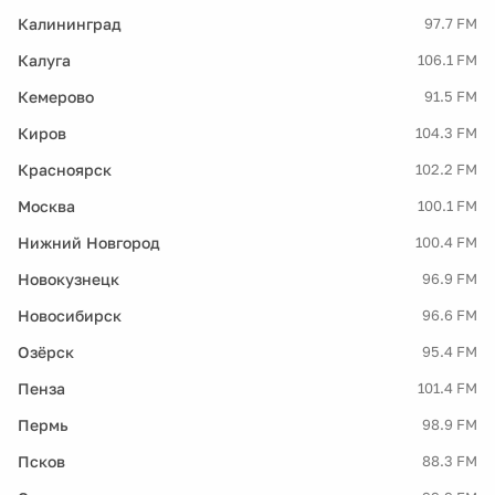
Калининград
97.7 FM
Калуга
106.1 FM
Кемерово
91.5 FM
Киров
104.3 FM
Красноярск
102.2 FM
Москва
100.1 FM
Нижний Новгород
100.4 FM
Новокузнецк
96.9 FM
Новосибирск
96.6 FM
Озёрск
95.4 FM
Пенза
101.4 FM
Пермь
98.9 FM
Псков
88.3 FM