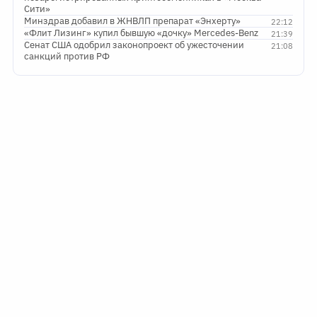
Сити»
Минздрав добавил в ЖНВЛП препарат «Энхерту»
22:12
«Флит Лизинг» купил бывшую «дочку» Mercedes-Benz
21:39
Сенат США одобрил законопроект об ужесточении
21:08
санкций против РФ