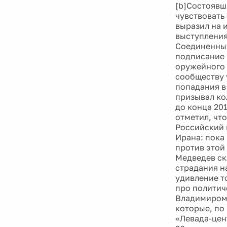
[b]Состоявш
чувствовать
выразил на 
выступления
Соединенных
подписание 
оружейного 
сообществу 
попадания в
призывал кол
до конца 20
отметил, чт
Российский 
Ирана: пока
против этой
Медведев ск
страдания н
удивление т
про политич
Владимиром 
которые, по
«Левада-цен