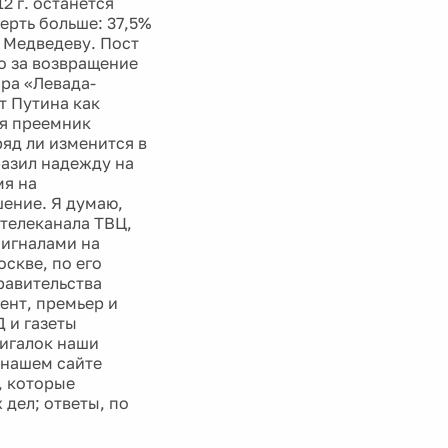
2 г. останется
ерть больше: 37,5%
т Медведеву. Пост
о за возвращение
ра «Левада-
т Путина как
мя преемник
яд ли изменится в
разил надежду на
мя на
шение. Я думаю,
 телеканала ТВЦ,
сигналами на
скве, по его
равительства
ент, премьер и
 и газеты
мигалок наши
 нашем сайте
, которые
дел; ответы, по