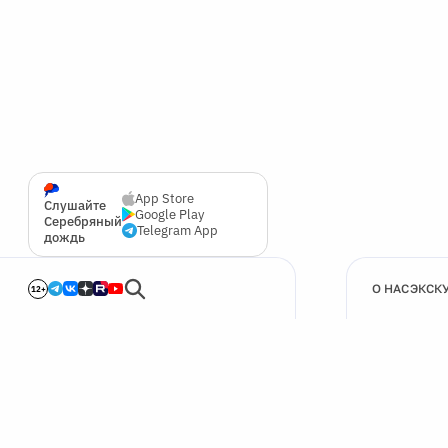
App Store
Слушайте
Google Play
Серебряный
Telegram App
дождь
О НАС
ЭКСК
12+