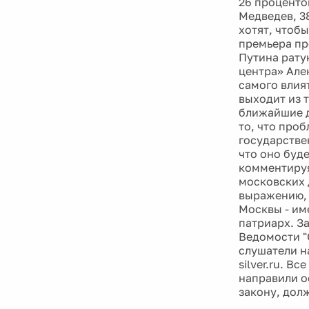
26 проценто
Медведев, 3
хотят, чтобы
премьера пр
Путина рату
центра» Але
самого влия
выходит из 
ближайшие д
то, что про
государстве
что оно буд
комментируя
московских 
выражению, 
Москвы - им
патриарх. З
Ведомости "
слушатели н
silver.ru. 
направили о
закону, дол