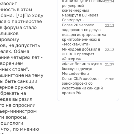
Китай запустит первый
22:34
озволит
регулярный
нность в этом
контейнерный
бама. [/b]По ходу
маршрут в ЕС через
Севморпуть
лся о партнерстве
Более 20 человек
22:12
ов форума стало
задержаны по делу о
злишков
незарегистрированных
мировому
криптообменниках в
«Москва-Сити»
ов, не допустить
Минздрав добавил в
22:12
целях. Обама
ЖНВЛП препарат
ние четырех лет -
«Энхерту»
творением
«Флит Лизинг» купил
21:39
нных стран".
бывшую «дочку»
Mercedes-Benz
ашингтоне на тему
Сенат США одобрил
21:08
ны быть санкции
законопроект об
дерное оружие,
ужесточении санкций
брекать на
против РФ
ведев выразил
го не спросили
мьер-министром
ти вопросы,
 социологи
 что , по мнению