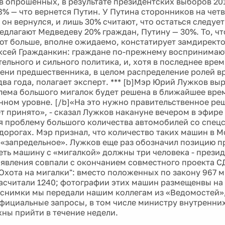
в опрошенных, в результате президентских выборов 201
8% — что вернется Путин. У Путина сторонников на четв
 он вернулся, и лишь 30% считают, что остаться следуе
едлагают Медведеву 20% граждан, Путину — 30%. То, чт
ют больше, вполне ожидаемо, констатирует замдиректо
ксей Гражданкин: граждане по-прежнему воспринимаю
тельного и сильного политика, и, хотя в последнее вре
тени предшественника, в целом распределение ролей вр
ва года, полагает эксперт. *** [b]Мэр Юрий Лужков вы
блема большого мигалок будет решена в ближайшее вре
нном уровне. [/b]«На это нужно правительственное ре
ет принято», - сказал Лужков накануне вечером в эфире
 проблему большого количества автомобилей со спец
дорогах. Мэр признал, что количество таких машин в Мо
«запредельное». Лужков еще раз обозначил позицию п
еть машину с «мигалкой» должны три человека - презид
аявления совпали с окончанием совместного проекта СД
Охота на мигалки": вместо положенных по закону 967 
асчитали 1240; фотографии этих машин размещенвы на
Все снимки мы передали нашим коллегам из «Ведомостей»
фициальные запросы, в том числе министру внутренних 
жны прийти в течение недели.