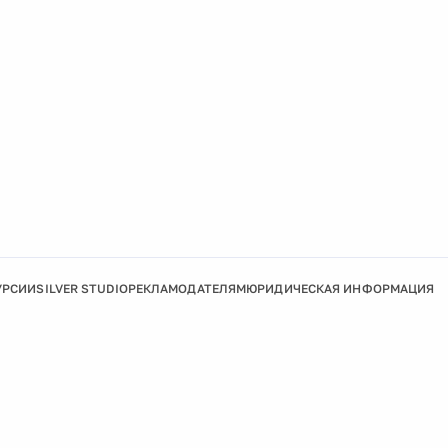
УРСИИ
SILVER STUDIO
РЕКЛАМОДАТЕЛЯМ
ЮРИДИЧЕСКАЯ ИНФОРМАЦИЯ