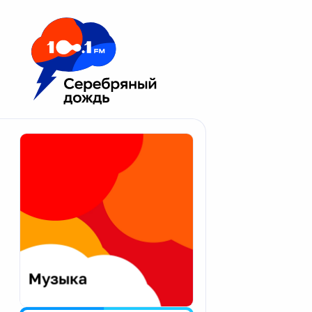
Москва 100.1 FM
Апатиты
Астрахань
Волгоград
Вологда
Екатеринбург
Иваново
Казань
Калининград
Калуга