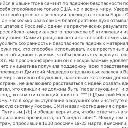
ийся в Вашингтоне саммит по ядерной безопасности п
 себя спокойнее не только США, но и всему миру. Увере
итоговой пресс-конференции президент страны Барак О
 он несколько раз в самом благоприятном духе отзыва
 штатов с Россией.: одним из практических результат
российско- американского протокола об утилизации и
плутония. Саммит расценивается как способ помочь 
усилить сохранность и безопасность ядерных материал
 руки тех, кто способен использовать их в преступных 
лег объединить усилия, чтобы решить эту задачу в тече
13 г. На пресс-конференции он с нескрываемым удовле
о его инициатива получила поддержку "всех представле
президент Дмитрий Медведев отдельно высказался в В
 в мире активно обсуждают, насколько жесткими долж
 страны, не желающего расставаться с идеей создать я
азал, что санкции не должны быть "парализующими" и о
арод, хотя мотив санкций понятен: *** [b]Дмитрий Мед
ому, что в ходе выступления в Брукингском институте е
ескую систему России, СМИ и взаимоотношения с пре
Путиным,[/b] и обещал вернуться, чтобы ответить на э
 признанию президента, он "всегда любит". Между тем,
тра», опросившие 1600 россиян 19-23 марта, выяснили,