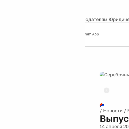
События
Контакты
О нас
Экскурсии
Silver Studio
Рекламодателям
Юридиче
Слушайте
App Store
Google Play
Telegram App
Серебряный
дождь
12+
Реклама
/
Новости
/
Выпус
14 апреля 20