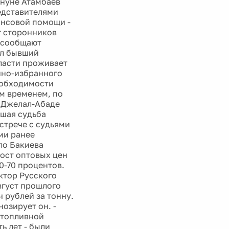
ануне Атамбаев
редставителями
ансовой помощи -
г сторонников
к сообщают
ил бывший
ласти проживает
онно-избранного
необходимости
м временем, по
в Джелал-Абаде
йшая судьба
встрече с судьями
ми ранее
ло Бакиева
Рост оптовых цен
50-70 процентов.
ктор Русского
август прошлого
ч рублей за тонну.
озирует он. -
 топливной
ь лет - были