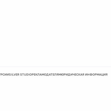
УРСИИ
SILVER STUDIO
РЕКЛАМОДАТЕЛЯМ
ЮРИДИЧЕСКАЯ ИНФОРМАЦИЯ