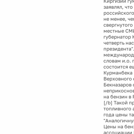
Киргизии гу
заявлял, чт
российского
не менее, ч
свергнутого
местные СМИ
губернатор 
четверть на
президента"
международн
словам и.о.
состоится е
Курманбека Б
Верховного 
Бекназаров 
неприкоснов
на бензин в 
[/b] Такой 
топливного а
года цены та
"Аналогичну
Цены на бен
ассоциации Е