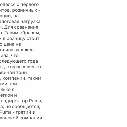
юдался с первого
нтов, розничных -
ации, на
алоговая нагрузка
и. Для сравнения,
в. Таким образом,
х в розницу стоит
о цена не
топлива заложен
ила, что
 следующего года
к, отказавшись от
овиной тонн
о, компании, таким
гии при
лько в
ёгкой и
гендиректор Puma,
ка, не сообщается,
Puma - третий в
иканской компании