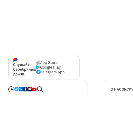
App Store
Слушайте
Google Play
Серебряный
Telegram App
дождь
О НАС
ЭКСК
12+