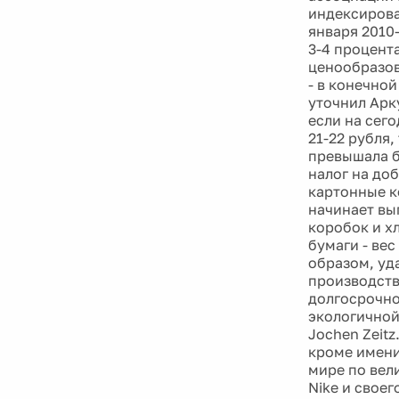
индексирова
января 2010
3-4 процент
ценообразов
- в конечно
уточнил Арк
если на сег
21-22 рубля
превышала бы
налог на до
картонные к
начинает вы
коробок и х
бумаги - вес
образом, уд
производств
долгосрочно
экологичной
Jochen Zeitz
кроме имени
мире по вел
Nike и свое