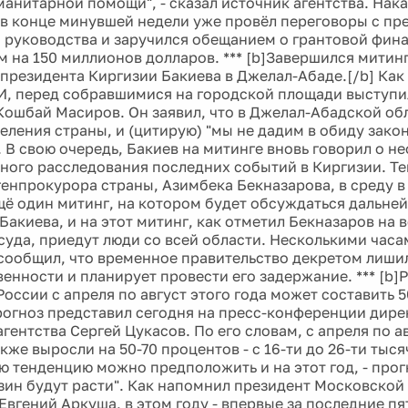
манитарной помощи", - сказал источник агентства. Нак
о в конце минувшей недели уже провёл переговоры с п
 руководства и заручился обещанием о грантовой фин
ем на 150 миллионов долларов. *** [b]Завершился митин
 президента Киргизии Бакиева в Джелал-Абаде.[/b] Ка
, перед собравшимися на городской площади выступ
Кошбай Масиров. Он заявил, что в Джелал-Абадской об
селения страны, и (цитирую) "мы не дадим в обиду зак
. В свою очередь, Бакиев на митинге вновь говорил о 
ого расследования последних событий в Киргизии. Те
 генпрокурора страны, Азимбека Бекназарова, в среду 
щё один митинг, на котором будет обсуждаться дальне
акиева, и на этот митинг, как отметил Бекназаров на 
суда, приедут люди со всей области. Несколькими часа
сообщил, что временное правительство декретом лиши
енности и планирует провести его задержание. *** [b]
России с апреля по август этого года может составить 
прогноз представил сегодня на пресс-конференции дире
гентства Сергей Цукасов. По его словам, с апреля по 
кже выросли на 50-70 процентов - с 16-ти до 26-ти тыся
ю тенденцию можно предположить и на этот год, - прогн
зин будут расти". Как напомнил президент Московской
вгений Аркуша, в этом году - впервые за последние пят