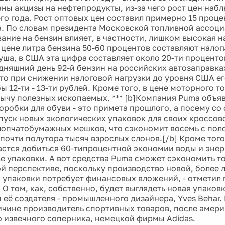
ны акцизы на нефтепродукты, из-за чего рост цен набл
-го года. Рост оптовых цен составил примерно 15 проце
а. По словам президента Московской топливной ассоци
ание на бензин влияет, в частности, лишком высокая н
й цене литра бензина 50-60 процентов составляют налог
уша, в США эта цифра составляет около 20-ти проценто
одняшний день 92-й бензин на российских автозаправка
, то при снижении налоговой нагрузки до уровня США ег
 12-ти - 13-ти рублей. Кроме того, в цене моторного 
бычу полезных ископаемых. *** [b]Компания Puma объяв
оробки для обуви - это примета прошлого, а посему со
пуск новых экологических упаковок для своих кроссово
лопчатобумажных мешков, что сэкономит восемь с пол
 почти полутора тысяч взрослых слонов.[/b] Кроме тог
астся добиться 60-типроцентной экономии воды и энер
е упаковки. А вот средства Puma сможет сэкономить то
й перспективе, поскольку производство новой, более л
 упаковки потребует финансовых вложений, - отметил 
. О том, как, собственно, будет выглядеть новая упаков
 её создателя - промышленного дизайнера, Yves Behar. 
ичине производитель спортивных товаров, после амер
го извечного соперника, немецкой фирмы Adidas.