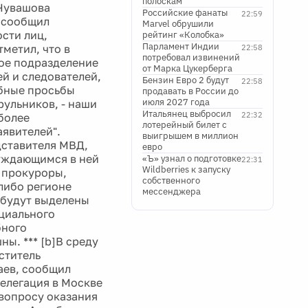
полоскам
 Чувашова
Российские фанаты
22:59
, сообщил
Marvel обрушили
сти лиц,
рейтинг «Колобка»
Парламент Индии
метил, что в
22:58
потребовал извинений
кое подразделение
от Марка Цукерберга
й и следователей,
Бензин Евро 2 будут
22:58
обные просьбы
продавать в России до
июля 2027 года
рульников, - наши
Итальянец выбросил
22:32
более
лотерейный билет с
явителей".
выигрышем в миллион
дставителя МВД,
евро
уждающимся в ней
«Ъ» узнал о подготовке
22:31
Wildberries к запуску
о прокуроры,
собственного
-либо регионе
мессенджера
 будут выделены
ециального
бного
ны. *** [b]В среду
ститель
аев, сообщил
делегация в Москве
вопросу оказания