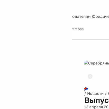
События
Контакты
О нас
Экскурсии
Silver Studio
Рекламодателям
Юридиче
Слушайте
App Store
Google Play
Telegram App
Серебряный
дождь
12+
Реклама
/
Новости
/
Выпус
13 апреля 20