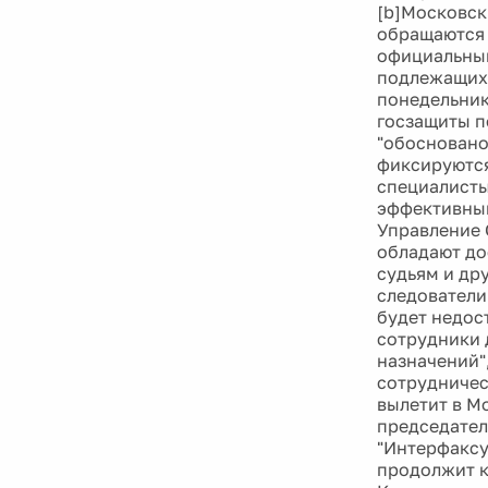
[b]Московск
обращаются 
официальный
подлежащих 
понедельник
госзащиты п
"обосновано
фиксируются 
специалисты
эффективный
Управление 
обладают до
судьям и др
следователи 
будет недос
сотрудники 
назначений"
сотрудничест
вылетит в М
председател
"Интерфаксу
продолжит к