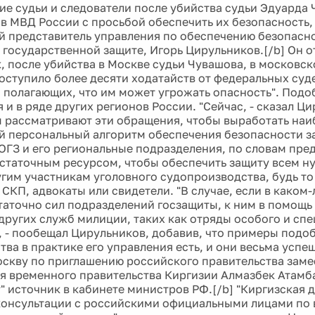
ие судьи и следователи после убийства судьи Эдуарда
в МВД России с просьбой обеспечить их безопасность
 представитель управления по обеспечению безопасно
государственной защите, Игорь Цирульников.[/b] Он от
, после убийства в Москве судьи Чувашова, в московс
оступило более десяти ходатайств от федеральных суде
 полагающих, что им может угрожать опасность". Под
и в ряде других регионов России. "Сейчас, - сказал Ци
 рассматривают эти обращения, чтобы выработать наи
 персональный алгоритм обеспечения безопасности за
ОГЗ и его региональные подразделения, по словам пре
статочным ресурсом, чтобы обеспечить защиту всем н
угим участникам уголовного судопроизводства, будь т
СКП, адвокаты или свидетели. "В случае, если в каком
таточно сил подразделений госзащиты, к ним в помощь
других служб милиции, таких как отряды особого и сп
, - пообещал Цирульников, добавив, что примеры подо
ва в практике его управления есть, и они весьма успеш
оскву по приглашению российского правительства заме
я временного правительства Киргизии Алмазбек Атамб
" источник в кабинете министров РФ.[/b] "Киргизская 
онсультации с российскими официальными лицами по 