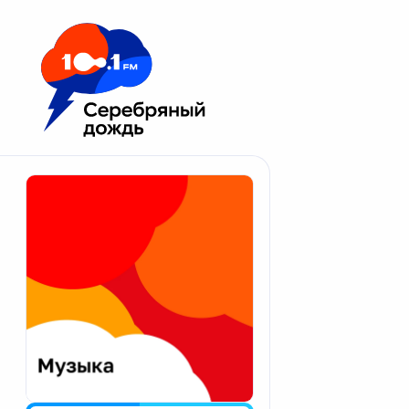
Москва 100.1 FM
Апатиты
Астрахань
Волгоград
Вологда
Екатеринбург
Иваново
Казань
Калининград
Калуга