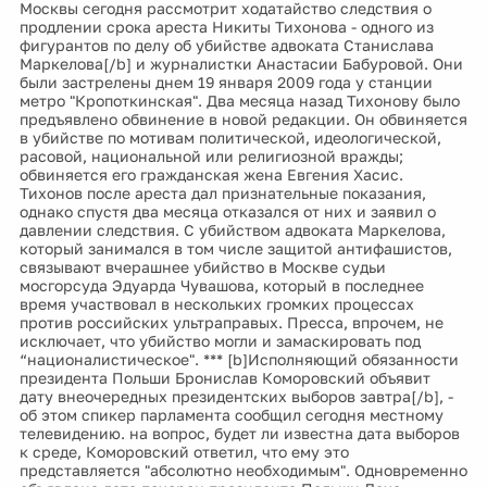
Москвы сегодня рассмотрит ходатайство следствия о
продлении срока ареста Никиты Тихонова - одного из
фигурантов по делу об убийстве адвоката Станислава
Маркелова[/b] и журналистки Анастасии Бабуровой. Они
были застрелены днем 19 января 2009 года у станции
метро "Кропоткинская". Два месяца назад Тихонову было
предъявлено обвинение в новой редакции. Он обвиняется
в убийстве по мотивам политической, идеологической,
расовой, национальной или религиозной вражды;
обвиняется его гражданская жена Евгения Хасис.
Тихонов после ареста дал признательные показания,
однако спустя два месяца отказался от них и заявил о
давлении следствия. С убийством адвоката Маркелова,
который занимался в том числе защитой антифашистов,
связывают вчерашнее убийство в Москве судьи
мосгорсуда Эдуарда Чувашова, который в последнее
время участвовал в нескольких громких процессах
против российских ультраправых. Пресса, впрочем, не
исключает, что убийство могли и замаскировать под
“националистическое". *** [b]Исполняющий обязанности
президента Польши Бронислав Коморовский объявит
дату внеочередных президентских выборов завтра[/b], -
об этом спикер парламента сообщил сегодня местному
телевидению. на вопрос, будет ли известна дата выборов
к среде, Коморовский ответил, что ему это
представляется "абсолютно необходимым". Одновременно