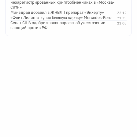
незарегистрированных криптообменниках в «Москва-
Сити»
Минздрав добавил в ЖНВЛП препарат «Энхерту»
22:12
«Флит Лизинг» купил бывшую «дочку» Mercedes-Benz
21:39
Сенат США одобрил законопроект об ужесточении
21:08
санкций против РФ