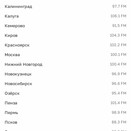
Калининград
97.7 FM
Калуга
106.1 FM
Кемерово
91.5 FM
Киров
104.3 FM
Красноярск
102.2 FM
Москва
100.1 FM
Нижний Новгород
100.4 FM
Новокузнецк
96.9 FM
Новосибирск
96.6 FM
Озёрск
95.4 FM
Пенза
101.4 FM
Пермь
98.9 FM
Псков
88.3 FM