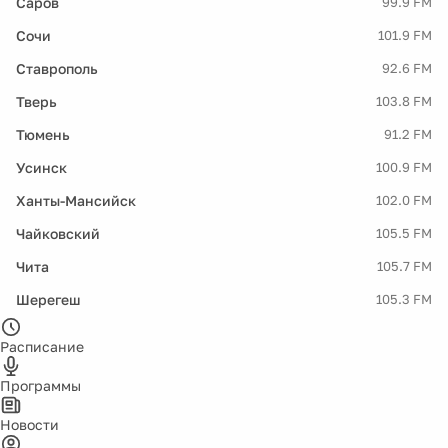
Саров
99.9 FM
Сочи
101.9 FM
Ставрополь
92.6 FM
Тверь
103.8 FM
Тюмень
91.2 FM
Усинск
100.9 FM
Ханты-Мансийск
102.0 FM
Чайковский
105.5 FM
Чита
105.7 FM
Шерегеш
105.3 FM
Расписание
Программы
Новости