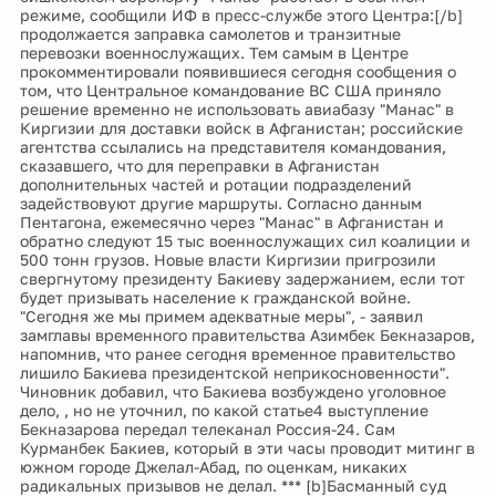
режиме, сообщили ИФ в пресс-службе этого Центра:[/b]
продолжается заправка самолетов и транзитные
перевозки военнослужащих. Тем самым в Центре
прокомментировали появившиеся сегодня сообщения о
том, что Центральное командование ВС США приняло
решение временно не использовать авиабазу "Манас" в
Киргизии для доставки войск в Афганистан; российские
агентства ссылались на представителя командования,
сказавшего, что для переправки в Афганистан
дополнительных частей и ротации подразделений
задействовуют другие маршруты. Согласно данным
Пентагона, ежемесячно через "Манас" в Афганистан и
обратно следуют 15 тыс военнослужащих сил коалиции и
500 тонн грузов. Новые власти Киргизии пригрозили
свергнутому президенту Бакиеву задержанием, если тот
будет призывать население к гражданской войне.
"Сегодня же мы примем адекватные меры", - заявил
замглавы временного правительства Азимбек Бекназаров,
напомнив, что ранее сегодня временное правительство
лишило Бакиева президентской неприкосновенности".
Чиновник добавил, что Бакиева возбуждено уголовное
дело, , но не уточнил, по какой статье4 выступление
Бекназарова передал телеканал Россия-24. Сам
Курманбек Бакиев, который в эти часы проводит митинг в
южном городе Джелал-Абад, по оценкам, никаких
радикальных призывов не делал. *** [b]Басманный суд