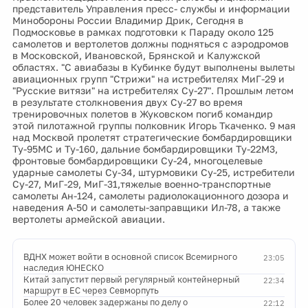
представитель Управления пресс- службы и информации
Минобороны России Владимир Дрик, Сегодня в
Подмосковье в рамках подготовки к Параду около 125
самолетов и вертолетов должны подняться с аэродромов
в Московской, Ивановской, Брянской и Калужской
областях. "С авиабазы в Кубинке будут выполнены вылеты
авиационных групп "Стрижи" на истребителях МиГ-29 и
"Русские витязи" на истребителях Су-27". Прошлым летом
в результате столкновения двух Су-27 во время
тренировочных полетов в Жуковском погиб командир
этой пилотажной группы полковник Игорь Ткаченко. 9 мая
над Москвой пролетят стратегические бомбардировщики
Ту-95МС и Ту-160, дальние бомбардировщики Ту-22М3,
фронтовые бомбардировщики Су-24, многоцелевые
ударные самолеты Су-34, штурмовики Су-25, истребители
Су-27, МиГ-29, МиГ-31,тяжелые военно-транспортные
самолеты Ан-124, самолеты радиолокационного дозора и
наведения А-50 и самолеты-заправщики Ил-78, а также
вертолеты армейской авиации.
ВДНХ может войти в основной список Всемирного
23:05
наследия ЮНЕСКО
Китай запустит первый регулярный контейнерный
22:34
маршрут в ЕС через Севморпуть
Более 20 человек задержаны по делу о
22:12