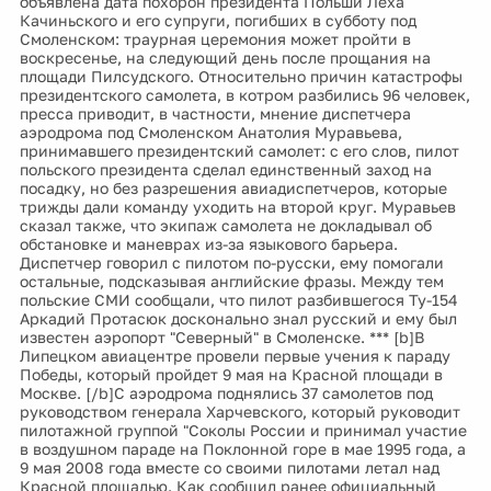
объявлена дата похорон президента Польши Леха
Качиньского и его супруги, погибших в субботу под
Смоленском: траурная церемония может пройти в
воскресенье, на следующий день после прощания на
площади Пилсудского. Относительно причин катастрофы
президентского самолета, в котром разбились 96 человек,
пресса приводит, в частности, мнение диспетчера
аэродрома под Смоленском Анатолия Муравьева,
принимавшего президентский самолет: с его слов, пилот
польского президента сделал единственный заход на
посадку, но без разрешения авиадиспетчеров, которые
трижды дали команду уходить на второй круг. Муравьев
сказал также, что экипаж самолета не докладывал об
обстановке и маневрах из-за языкового барьера.
Диспетчер говорил с пилотом по-русски, ему помогали
остальные, подсказывая английские фразы. Между тем
польские СМИ сообщали, что пилот разбившегося Ту-154
Аркадий Протасюк досконально знал русский и ему был
известен аэропорт "Северный" в Смоленске. *** [b]В
Липецком авиацентре провели первые учения к параду
Победы, который пройдет 9 мая на Красной площади в
Москве. [/b]С аэродрома поднялись 37 самолетов под
руководством генерала Харчевского, который руководит
пилотажной группой "Соколы России и принимал участие
в воздушном параде на Поклонной горе в мае 1995 года, а
9 мая 2008 года вместе со своими пилотами летал над
Красной площадью. Как сообщил ранее официальный