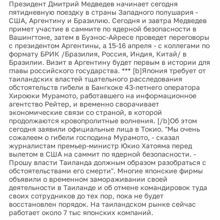
Президент Дмитрий Медведев начинает сегодня
пятидневную поездку в страны Западного полушария -
США, Аргентину и Бразилию. Сегодня и завтра Медведев
примет участие в саммите по ядерной безопасности в
Вашингтоне, затем в Буэнос-Айресе проведет переговоры
с президентом Аргентины, а 15-16 апреля - с коллегами по
формату БРИК /Бразилия, Россия, Индия, Китай/ в
Бразилии. Визит в Аргентину будет первым в истории для
главы российского государства. *** [b]Япония требует от
таиландских властей тщательного расследования
обстоятельств гибели в Бангкоке 43-летнего оператора
Хироюки Мурамото, работавшего на информационное
агентство Рейтер, и временно сворачивает
экономические связи со страной, в которой
продолжаются кровопролитные волнения. [/b]Об этом
сегодня заявили официальные лица в Токио. "Мы очень
сожалеем о гибели господина Мурамото, - сказал
журналистам премьер-министр Юкио Хатояма перед
вылетом в США на саммит по ядерной безопасности. -
Прошу власти Таиланда должным образом разобраться с
обстоятельствами его смерти". Многие японские фирмы
объявили о временном замораживании своей
деятельности в Таиланде и об отмене командировок туда
своих сотрудников до тех пор, пока не будет
восстановлен порядок. На таиландском рынке сейчас
работает около 7 тыс японских компаний.