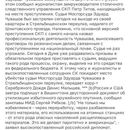
этом сообщил журналистам замруководителя столичного
следственного управления СКП Петр Титов, находящийся
на месте преступления. Судья Мосгорсуда Эдуард
Чувашов был застрелен сегодня на выходе из своей
квартиры в Стрельбищенском переулке, недалего от
Шмитовского проезда. Напомню, что основной версией
преступления СКП с самого начала назвал
профессиональную деятельность Чувашова, выносившего
приговоры по резонансным делам, связанным с
преступлениями на национальноцй почве. Судье не раз
угрожали. Сегодня в Думе уже раздавались призывы в
обязательном порядке приставлять к судьям, ведущим
такого рода процессы, охрану, выделив на это средаства
из федерального бюджета. К этому часу и журналисты и
высокопоставленные сотрудник СК покидают место
убийства судьи Мосгорсуда Эдуарда Чувашова в
Стрельбищенском переулке, передает корр-т
Серебряного Дождя Денис Малышев. *** [b]Россия и США
завтра подпишут в Вашингтоне двусторонний документ об
утилизации избыточного оружейного плутония, сообщил
замглавы МИД Сергей Рябков. [/b] "Не только мы
избавляемся - через переработку, через разбавление
этого материала, его использование на атомных станциях
- от этого рода опасных накоплений расщепляющихся
материалов. Это же делают паритетно и американцы", -
заявил высокопоставленный российский дипломат.