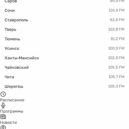
Саров
99.9 FM
Сочи
101.9 FM
Ставрополь
92.6 FM
Тверь
103.8 FM
Тюмень
91.2 FM
Усинск
100.9 FM
Ханты-Мансийск
102.0 FM
Чайковский
105.5 FM
Чита
105.7 FM
Шерегеш
105.3 FM
Расписание
Программы
Новости