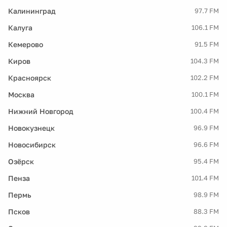
Калининград
97.7 FM
Калуга
106.1 FM
Кемерово
91.5 FM
Киров
104.3 FM
Красноярск
102.2 FM
Москва
100.1 FM
Нижний Новгород
100.4 FM
Новокузнецк
96.9 FM
Новосибирск
96.6 FM
Озёрск
95.4 FM
Пенза
101.4 FM
Пермь
98.9 FM
Псков
88.3 FM