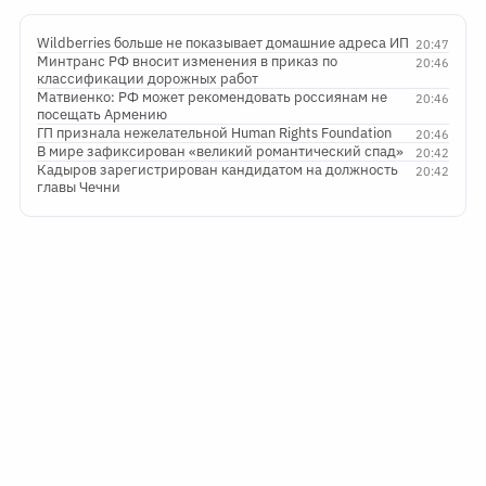
Wildberries больше не показывает домашние адреса ИП
20:47
Минтранс РФ вносит изменения в приказ по
20:46
классификации дорожных работ
Матвиенко: РФ может рекомендовать россиянам не
20:46
посещать Армению
ГП признала нежелательной Human Rights Foundation
20:46
В мире зафиксирован «великий романтический спад»
20:42
Кадыров зарегистрирован кандидатом на должность
20:42
главы Чечни