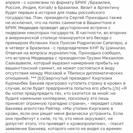
апреля - с коллегами по формату БРИК /Бразилия,
Россия, Индия, Китай/ в Бразилии. Визит в Аргентину
будет первым в истории для главы российского
государства. Пом. президента Сергей Приходько также
не исключил, что на полях саммитов в Вашингтоне и
БРИК Медведев проведет двусторонние встречи с
лидерами некоторых государств. В частности, во вторник
в американской столице планируется его беседа с
премьером Испании Хосе Луисом Родригесом Сапатеро, а
в четверг в Бразилиа - с председателем КНР Ху Цзиньтао.
Отвечая на вопросы журналистов, Приходько сообщил,
что встреча Медведева с президентом Грузии Михаилом
Саакашвили, который выразил намерение прибыть на
вашингтонский саммит, не может состояться в виду
отсутствия между Москвой и Тбилиси дипломатических
отношений. *** [b]Свергнутый президент Киргизии
Курманбек Бакиев пригрозил «утопить страну в крови» в
случае, если будет предпринята попытка его убить.[/b] «Я
бы хотел предупредить тех, кто охотится за мной: не
будьте наемными киллерами, поскольку это лишь
принесет огромную трагедию стране», - передает слова
Бакиева агентство Рейтер. «Мы утопим Киргизию в
крови, если они решат меня физически устранить. Если
они прибегнут к силе, то те, кто меня окружают, не
допустят этого, что приведет к кровопролитию», - гласит
заявление Бакиева, которого никто не видел со времен