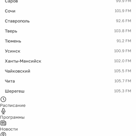
Саров
99.9 FM
Сочи
101.9 FM
Ставрополь
92.6 FM
Тверь
103.8 FM
Тюмень
91.2 FM
Усинск
100.9 FM
Ханты-Мансийск
102.0 FM
Чайковский
105.5 FM
Чита
105.7 FM
Шерегеш
105.3 FM
Расписание
Программы
Новости