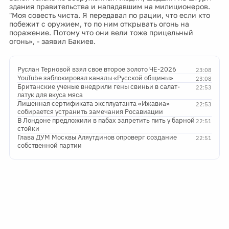
здания правительства и нападавшим на милиционеров.
"Моя совесть чиста. Я передавал по рации, что если кто
побежит с оружием, то по ним открывать огонь на
поражение. Потому что они вели тоже прицельный
огонь», - заявил Бакиев.
Руслан Терновой взял свое второе золото ЧЕ-2026
23:08
YouTube заблокировал каналы «Русской общины»
23:08
Британские ученые внедрили гены свиньи в салат-
22:53
латук для вкуса мяса
Лишенная сертификата эксплуатанта «Ижавиа»
22:53
собирается устранить замечания Росавиации
В Лондоне предложили в пабах запретить пить у барной
22:51
стойки
Глава ДУМ Москвы Аляутдинов опроверг создание
22:51
собственной партии