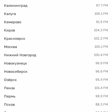
Калининград
97.7 FM
Калуга
106.1 FM
Кемерово
91.5 FM
Киров
104.3 FM
Красноярск
102.2 FM
Москва
100.1 FM
Нижний Новгород
100.4 FM
Новокузнецк
96.9 FM
Новосибирск
96.6 FM
Озёрск
95.4 FM
Пенза
101.4 FM
Пермь
98.9 FM
Псков
88.3 FM