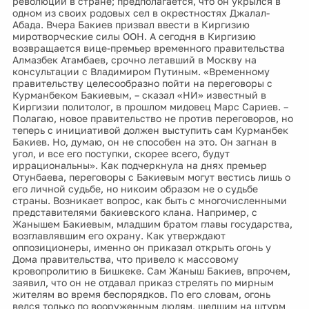
революции в стране; предполагается, что он укрылся в
одном из своих родовых сел в окрестностях Джалал-
Абада. Вчера Бакиев призвал ввести в Киргизию
миротворческие силы ООН. А сегодня в Киргизию
возвращается вице-премьер временного правительства
Алмазбек Атамбаев, срочно летавший в Москву на
консультации с Владимиром Путиным. «Временному
правительству целесообразно пойти на переговоры с
Курманбеком Бакиевым, – сказал «НИ» известный в
Киргизии политолог, в прошлом мидовец Марс Сариев. –
Полагаю, новое правительство не против переговоров, но
теперь с инициативой должен выступить сам Курманбек
Бакиев. Но, думаю, он не способен на это. Он загнан в
угол, и все его поступки, скорее всего, будут
иррациональны». Как подчеркнула на днях премьер
Отунбаева, переговоры с Бакиевым могут вестись лишь о
его личной судьбе, но никоим образом не о судьбе
страны. Возникает вопрос, как быть с многочисленными
представителями бакиевского клана. Например, с
Жанышем Бакиевым, младшим братом главы государства,
возглавлявшим его охрану. Как утверждают
оппозиционеры, именно он приказал открыть огонь у
Дома правительства, что привело к массовому
кровопролитию в Бишкеке. Сам Жаныш Бакиев, впрочем,
заявил, что он не отдавал приказ стрелять по мирным
жителям во время беспорядков. По его словам, огонь
велся только по вооруженным людям, шедшим на штурм