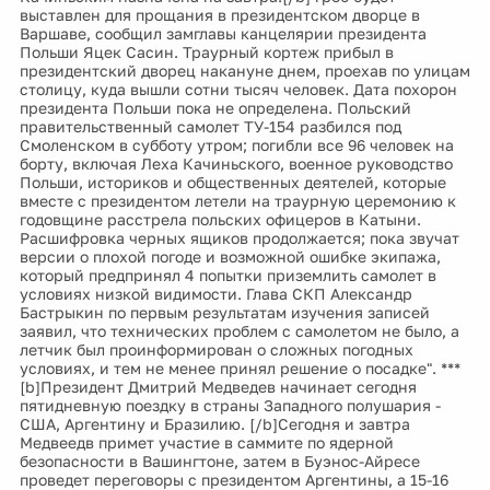
выставлен для прощания в президентском дворце в
Варшаве, сообщил замглавы канцелярии президента
Польши Яцек Сасин. Траурный кортеж прибыл в
президентский дворец накануне днем, проехав по улицам
столицу, куда вышли сотни тысяч человек. Дата похорон
президента Польши пока не определена. Польский
правительственный самолет ТУ-154 разбился под
Смоленском в субботу утром; погибли все 96 человек на
борту, включая Леха Качиньского, военное руководство
Польши, историков и общественных деятелей, которые
вместе с президентом летели на траурную церемонию к
годовщине расстрела польских офицеров в Катыни.
Расшифровка черных ящиков продолжается; пока звучат
версии о плохой погоде и возможной ошибке экипажа,
который предпринял 4 попытки приземлить самолет в
условиях низкой видимости. Глава СКП Александр
Бастрыкин по первым результатам изучения записей
заявил, что технических проблем с самолетом не было, а
летчик был проинформирован о сложных погодных
условиях, и тем не менее принял решение о посадке". ***
[b]Президент Дмитрий Медведев начинает сегодня
пятидневную поездку в страны Западного полушария -
США, Аргентину и Бразилию. [/b]Сегодня и завтра
Медвеедв примет участие в саммите по ядерной
безопасности в Вашингтоне, затем в Буэнос-Айресе
проведет переговоры с президентом Аргентины, а 15-16