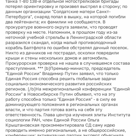
танка Т-80 138-й отдельной мотострелковой бригады
потерял ориентировку и произвел выстрел в сторону; по
данным организации "Солдатские матери Санкт-
Петербурга", снаряд попал в вышку, на которой погибли
два лейтенанта; их фамилии не сообщаются. В
прокуратуре военного округа заявили, что проводят
проверку на месте. Напомним, в прошлом году из-за
неточной учебной стрельбы в Ленинградской области
разразился скандал, когда малый противолодочный
корабль Балтфлота по ошибке обстрелял дачный поселок.
Никто из дачников не пострадал, осколки повредили
крыши и стены нескольких домов и автомобиль.
Прокурорская проверка не нашла в случившемся состава
преступления. *** [b]Премьер-министр, председатель
"Единой России" Владимир Путин заявил, что только
Единая Россия способна решить глобальные задачи
социально-экономического развития российских
регионов. [/b]На межрегиональной конференции "Единой
России" в Новосибирске Путин объявил, что на эту
работу способна только "Единая Россия" - в силу ее
доминирующего положения в региональных органах
власти, и что партия готова взять на себя эту
ответственность. Глава центра изучения элиты Института
социологии РАН, член Единой России Ольга
Крыштановская прокомментировала СД саму идею
проводить именно региональные, а не общероссийские,
конференции; активизацию партии эксперт объяснила