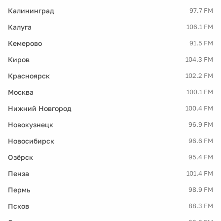
Калининград
97.7 FM
Калуга
106.1 FM
Кемерово
91.5 FM
Киров
104.3 FM
Красноярск
102.2 FM
Москва
100.1 FM
Нижний Новгород
100.4 FM
Новокузнецк
96.9 FM
Новосибирск
96.6 FM
Озёрск
95.4 FM
Пенза
101.4 FM
Пермь
98.9 FM
Псков
88.3 FM