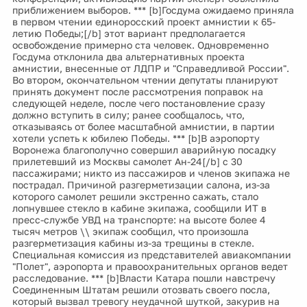
приближением выборов. *** [b]Госдума ожидаемо приняла
в первом чтении единоросский проект амнистии к 65-
летию Победы;[/b] этот вариант предполагается
освобождение примерно ста человек. Одновременно
Госдума отклонила два альтернативных проекта
амнистии, внесенные от ЛДПР и "Справедливой России".
Во втором, окончательном чтении депутаты планируют
принять документ после рассмотрения поправок на
следующей неделе, после чего постановление сразу
должно вступить в силу; ранее сообщалось, что,
отказываясь от более масштабной амнистии, в партии
хотели успеть к юбилею Победы. *** [b]В аэропорту
Воронежа благополучно совершил аварийную посадку
прилетевший из Москвы самолет Ан-24[/b] с 30
пассажирами; никто из пассажиров и членов экипажа не
пострадал. Причиной разгерметизации салона, из-за
которого самолет решили экстренно сажать, стало
лопнувшее стекло в кабине экипажа, сообщили ИТ в
пресс-службе УВД на транспорте: на высоте более 4
тысяч метров \\ экипаж сообщил, что произошла
разгерметизация кабины из-за трещины в стекле.
Специальная комиссия из представителей авиакомпании
"Полет", аэропорта и правоохранительных органов ведет
расследование. *** [b]Власти Катара пошли навстречу
Соединенным Штатам решили отозвать своего посла,
который вызвал тревогу неудачной шуткой, закурив на