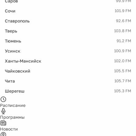
Саров
99.9 FM
Сочи
101.9 FM
Ставрополь
92.6 FM
Тверь
103.8 FM
Тюмень
91.2 FM
Усинск
100.9 FM
Ханты-Мансийск
102.0 FM
Чайковский
105.5 FM
Чита
105.7 FM
Шерегеш
105.3 FM
Расписание
Программы
Новости