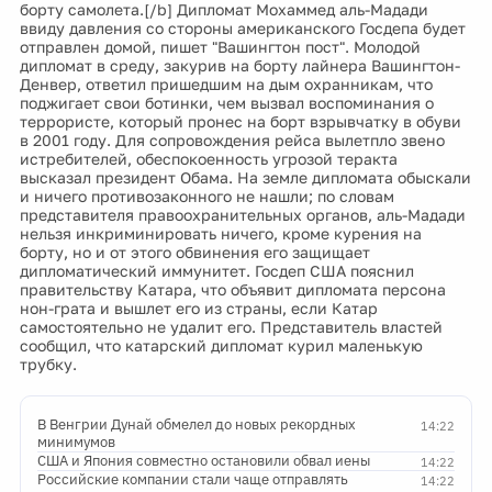
борту самолета.[/b] Дипломат Мохаммед аль-Мадади
ввиду давления со стороны американского Госдепа будет
отправлен домой, пишет "Вашингтон пост". Молодой
дипломат в среду, закурив на борту лайнера Вашингтон-
Денвер, ответил пришедшим на дым охранникам, что
поджигает свои ботинки, чем вызвал воспоминания о
террористе, который пронес на борт взрывчатку в обуви
в 2001 году. Для сопровождения рейса вылетпло звено
истребителей, обеспокоенность угрозой теракта
высказал президент Обама. На земле дипломата обыскали
и ничего противозаконного не нашли; по словам
представителя правоохранительных органов, аль-Мадади
нельзя инкриминировать ничего, кроме курения на
борту, но и от этого обвинения его защищает
дипломатический иммунитет. Госдеп США пояснил
правительству Катара, что объявит дипломата персона
нон-грата и вышлет его из страны, если Катар
самостоятельно не удалит его. Представитель властей
сообщил, что катарский дипломат курил маленькую
трубку.
В Венгрии Дунай обмелел до новых рекордных
14:22
минимумов
США и Япония совместно остановили обвал иены
14:22
Российские компании стали чаще отправлять
14:22