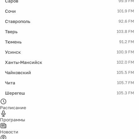
Саров
99.9 FM
Сочи
101.9 FM
Ставрополь
92.6 FM
Тверь
103.8 FM
Тюмень
91.2 FM
Усинск
100.9 FM
Ханты-Мансийск
102.0 FM
Чайковский
105.5 FM
Чита
105.7 FM
Шерегеш
105.3 FM
Расписание
Программы
Новости