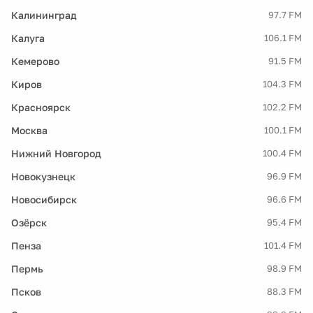
Калининград
97.7 FM
Калуга
106.1 FM
Кемерово
91.5 FM
Киров
104.3 FM
Красноярск
102.2 FM
Москва
100.1 FM
Нижний Новгород
100.4 FM
Новокузнецк
96.9 FM
Новосибирск
96.6 FM
Озёрск
95.4 FM
Пенза
101.4 FM
Пермь
98.9 FM
Псков
88.3 FM