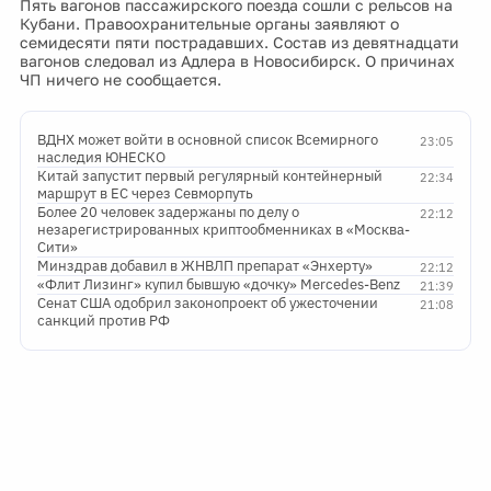
Пять вагонов пассажирского поезда сошли с рельсов на
Кубани. Правоохранительные органы заявляют о
семидесяти пяти пострадавших. Состав из девятнадцати
вагонов следовал из Адлера в Новосибирск. О причинах
ЧП ничего не сообщается.
ВДНХ может войти в основной список Всемирного
23:05
наследия ЮНЕСКО
Китай запустит первый регулярный контейнерный
22:34
маршрут в ЕС через Севморпуть
Более 20 человек задержаны по делу о
22:12
незарегистрированных криптообменниках в «Москва-
Сити»
Минздрав добавил в ЖНВЛП препарат «Энхерту»
22:12
«Флит Лизинг» купил бывшую «дочку» Mercedes-Benz
21:39
Сенат США одобрил законопроект об ужесточении
21:08
санкций против РФ