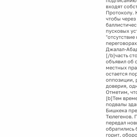
подписанию 
входят собс
Протоколу. 
чтобы через
баллистичес
пусковых ус
"отсутствие
переговорах
Джалал-Абад
[/b]часть с
объявил об 
местных пра
остается по
оппозиции, 
доверия, од
Отметим, чт
[b]Тем врем
подвалы зда
Бишкека пре
Тюлегенов. 
передал нов
обратились 
горит, обор