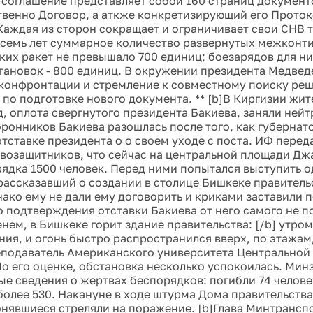
соглашение представляет собой 160 страниц документ
твенно Договор, а аткже конкретизирующий его Прото
Каждая из сторон сокращает и ограничивает свои СНВ 
 семь лет суммарное количество развернутых межконт
ких ракет не превышало 700 единиц; боезарядов для них
тановок - 800 единиц. В окружении президента Медвед
 конфронтации и стремление к совместному поиску ре
 по подготовке нового документа. ** [b]В Киргизии жит
, оплота свергнутого президента Бакиева, заняли ней
торонников Бакиева разошлась после того, как губернат
отставке президента о о своем уходе с поста. ИФ перед
возащитников, что сейчас на центральной площади Дж
рядка 1500 человек. Перед ними попытался выступить о
рассказавший о создании в столице Бишкеке правитель
нако ему не дали ему договорить и криками заставили 
о подтверждения отставки Бакиева от него самого не по
енем, в Бишкеке горит здание правительства: [/b] утр
ния, и огонь быстро распространился вверх, по этажам
подаватель Американского университета Центральной
По его оценке, обстановка несколько успокоилась. Мин
ые сведения о жертвах беспорядков: погибли 74 челове
более 530. Накануне в ходе штурма Дома правительства
онявшиеся стреляли на поражение. [b]Глава Минтрансп