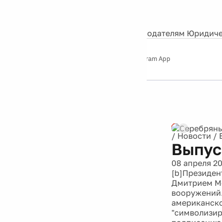
События
Контакты
О нас
Экскурсии
Silver Studio
Рекламодателям
Юридиче
Слушайте
App Store
Google Play
Telegram App
Серебряный
дождь
12+
/
Новости
/
Выпус
08 апреля 2
[b]Президен
Дмитрием Ме
вооружений.
американско
"символизир