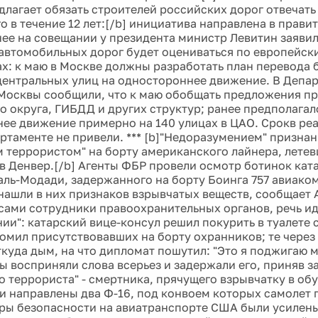
длагает обязать строителей российских дорог отвечать 
о в течение 12 лет:[/b] инициатива направлена в прави
нее на совещании у президента министр Левитин заявил
автомобильных дорог будет оцениваться по европейск
ах: к маю в Москве должны разработать план перевода
центральных улиц на одностороннее движение. В Депа
Москвы сообщили, что к маю обобщать предложения п
о округа, ГИБДД и других структур; ранее предполагал
ее движение примерно на 140 улицах в ЦАО. Срокв реа
артаменте не привели. *** [b]"Недоразумением" признан
 террористом" на борту американского лайнера, летев
в Денвер.[/b] Агенты ФБР провели осмотр ботинок кат
ль-Модади, задержанного на борту Боинга 757 авиако
е нашли в них признаков взрывчатых веществ, сообщает
сами сотрудники правоохранительных органов, речь ид
ии": катарский вице-консул решил покурить в туалете 
омил присутствовавших на борту охранников; те через
ткуда дым, на что дипломат пошутил: "Это я поджигаю м
 восприняли слова всерьез и задержали его, приняв з
о террориста" - смертника, прячущего взрывчатку в обу
и направлены два Ф-16, под конвоем которых самолет 
ры безопасности на авиатранспорте США были усилены 