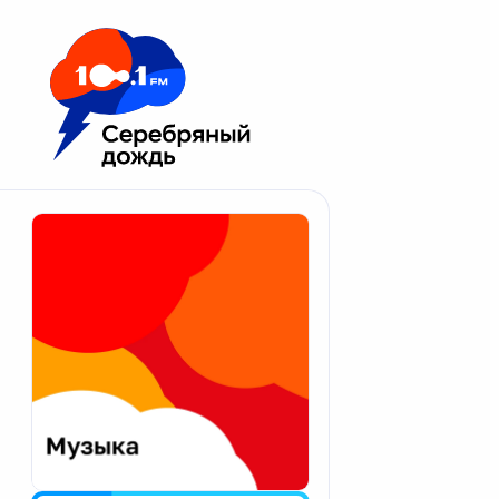
Москва 100.1 FM
Апатиты
Астрахань
Волгоград
Вологда
Екатеринбург
Иваново
Казань
Калининград
Калуга