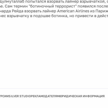
дулмуталлаб попытался взорвать лайнер взрывчаткой, 
е. Сам термин "ботиночный террорист" появился посл
арда Рейда взорвать лайнер American Airlines из Пари
онес взрывчатку в подошве ботинка, но привести в дейс
УРСИИ
SILVER STUDIO
РЕКЛАМОДАТЕЛЯМ
ЮРИДИЧЕСКАЯ ИНФОРМАЦИЯ