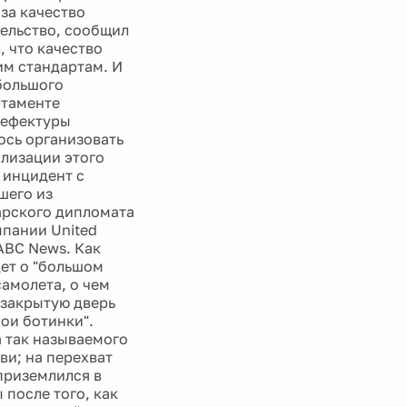
за качество
тельство, сообщил
, что качество
им стандартам. И
 большого
ртаменте
рефектуры
ось организовать
лизации этого
 инцидент с
шего из
арского дипломата
мпании United
 ABC News. Как
ет о "большом
самолета, о чем
 закрытую дверь
ои ботинки".
а так называемого
ви; на перехват
приземлился в
после того, как