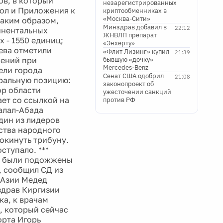
ов, в который
незарегистрированных
кол и Приложения к
криптообменниках в
«Москва-Сити»
таким образом,
Минздрав добавил в
22:12
инентальных
ЖНВЛП препарат
 - 1550 единиц;
«Энхерту»
ева отметили
«Флит Лизинг» купил
21:39
шений при
бывшую «дочку»
Mercedes-Benz
ели города
Сенат США одобрил
21:08
тральную позицию:
законопроект об
ор области
ужесточении санкций
ает со ссылкой на
против РФ
алал-Абада
дин из лидеров
ства народного
покинуть трибуну.
ступало. ***
ом были подожжены
, сообщил СД из
 Азии Медед
здрав Киргизии
ка, к врачам
, который сейчас
орта Игорь