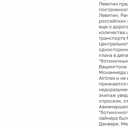
Левитин пре
построенног
Левитин. Ра
российских 
еще о дорог
количества 
транспорта 
Центральног
односторонн
плана в деп
"ботиночным
Вашингтона 
Мохаммеда а
Airlines и н
признаются 
недоразумен
экипаж увед
спросили, о
Авиамаршалы
"ботиночног
лайнера был
Денвере. Ме