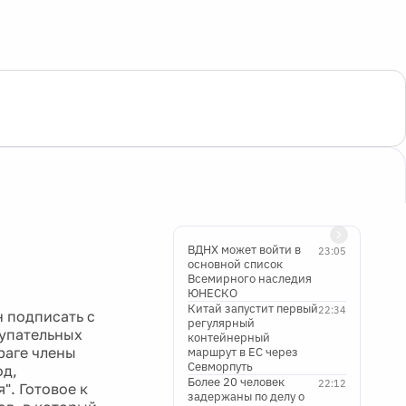
ВДНХ может войти в
23:05
основной список
Всемирного наследия
ЮНЕСКО
Китай запустит первый
22:34
н подписать с
регулярный
упательных
контейнерный
раге члены
маршрут в ЕС через
Севморпуть
од,
Более 20 человек
22:12
. Готовое к
задержаны по делу о