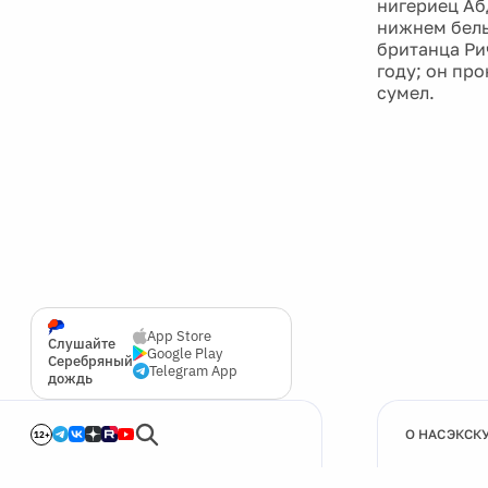
нигериец Аб
нижнем бель
британца Рич
году; он пр
сумел.
App Store
Слушайте
Google Play
Серебряный
Telegram App
дождь
О НАС
ЭКСК
12+