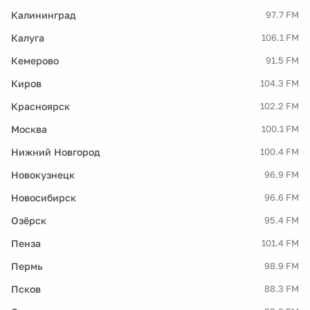
Калининград
97.7 FM
Калуга
106.1 FM
Кемерово
91.5 FM
Киров
104.3 FM
Красноярск
102.2 FM
Москва
100.1 FM
Нижний Новгород
100.4 FM
Новокузнецк
96.9 FM
Новосибирск
96.6 FM
Озёрск
95.4 FM
Пенза
101.4 FM
Пермь
98.9 FM
Псков
88.3 FM