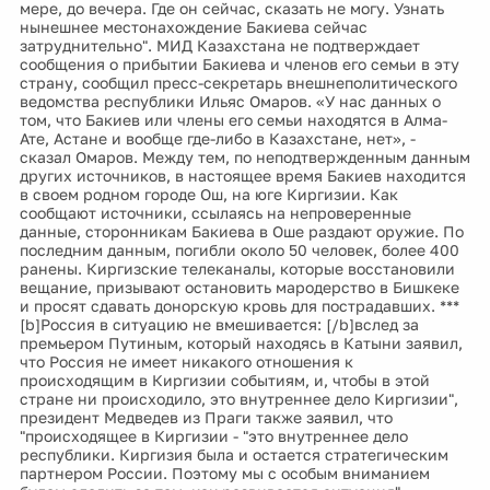
мере, до вечера. Где он сейчас, сказать не могу. Узнать
нынешнее местонахождение Бакиева сейчас
затруднительно". МИД Казахстана не подтверждает
сообщения о прибытии Бакиева и членов его семьи в эту
страну, сообщил пресс-секретарь внешнеполитического
ведомства республики Ильяс Омаров. «У нас данных о
том, что Бакиев или члены его семьи находятся в Алма-
Ате, Астане и вообще где-либо в Казахстане, нет», -
сказал Омаров. Между тем, по неподтвержденным данным
других источников, в настоящее время Бакиев находится
в своем родном городе Ош, на юге Киргизии. Как
сообщают источники, ссылаясь на непроверенные
данные, сторонникам Бакиева в Оше раздают оружие. По
последним данным, погибли около 50 человек, более 400
ранены. Киргизские телеканалы, которые восстановили
вещание, призывают остановить мародерство в Бишкеке
и просят сдавать донорскую кровь для пострадавших. ***
[b]Россия в ситуацию не вмешивается: [/b]вслед за
премьером Путиным, который находясь в Катыни заявил,
что Россия не имеет никакого отношения к
происходящим в Киргизии событиям, и, чтобы в этой
стране ни происходило, это внутреннее дело Киргизии",
президент Медведев из Праги также заявил, что
"происходящее в Киргизии - "это внутреннее дело
республики. Киргизия была и остается стратегическим
партнером России. Поэтому мы с особым вниманием