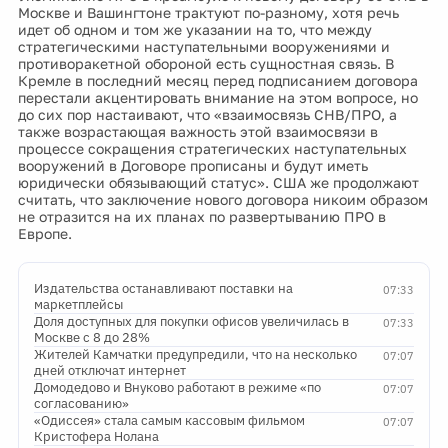
Москве и Вашингтоне трактуют по-разному, хотя речь
идет об одном и том же указании на то, что между
стратегическими наступательными вооружениями и
противоракетной обороной есть сущностная связь. В
Кремле в последний месяц перед подписанием договора
перестали акцентировать внимание на этом вопросе, но
до сих пор настаивают, что «взаимосвязь СНВ/ПРО, а
также возрастающая важность этой взаимосвязи в
процессе сокращения стратегических наступательных
вооружений в Договоре прописаны и будут иметь
юридически обязывающий статус». США же продолжают
считать, что заключение нового договора никоим образом
не отразится на их планах по развертыванию ПРО в
Европе.
Издательства останавливают поставки на
07:33
маркетплейсы
Доля доступных для покупки офисов увеличилась в
07:33
Москве с 8 до 28%
Жителей Камчатки предупредили, что на несколько
07:07
дней отключат интернет
Домодедово и Внуково работают в режиме «по
07:07
согласованию»
«Одиссея» стала самым кассовым фильмом
07:07
Кристофера Нолана