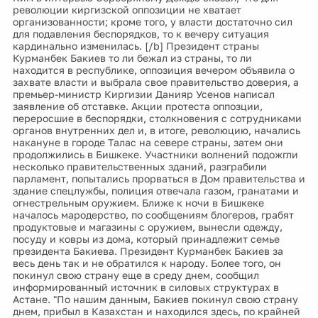
революции киргизской оппозиции не хватает
организованности; кроме того, у власти достаточно сил
для подавления беспорядков, то к вечеру ситуация
кардинально изменилась. [/b] Президент страны
Курманбек Бакиев то ли бежал из страны, то ли
находится в республике, оппозиция вечером объявила о
захвате власти и выбрала свое правительство доверия, а
премьер-министр Киргизии Данияр Усенов написал
заявление об отставке. Акции протеста оппозции,
переросшие в беспорядки, столкновения с сотрудниками
органов внутренних дел и, в итоге, революцию, начались
накануне в городе Талас на севере страны, затем они
продолжились в Бишкеке. Участники волнений подожгли
несколько правительственных зданий, разграбили
парламент, попытались прорваться в Дом правительства и
здание спецлужбы, полиция отвечала газом, гранатами и
огнестрельным оружием. Ближе к ночи в Бишкеке
началось мародерство, по сообщениям блогеров, грабят
продуктовые и магазины с оружием, вынесли одежду,
посуду и ковры из дома, который принадлежит семье
президента Бакиева. Президент Курманбек Бакиев за
весь день так и не обратился к народу. Более того, он
покинул свою страну еще в среду днем, сообщил
информированный источник в силовых структурах в
Астане. "По нашим данным, Бакиев покинул свою страну
днем, прибыл в Казахстан и находился здесь, по крайней