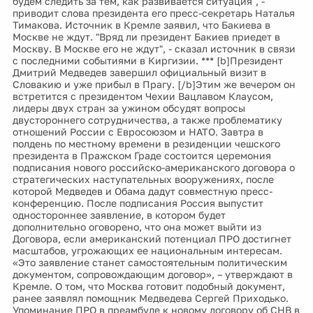
будем следить за тем, как развивается ситуация", -
приводит слова президента его пресс-секретарь Наталья
Тимакова. Источник в Кремле заявил, что Бакиева в
Москве не ждут. "Вряд ли президент Бакиев приедет в
Москву. В Москве его не ждут", - сказал источник в связи
с последними событиями в Киргизии. *** [b]Президент
Дмитрий Медведев завершил официальный визит в
Словакию и уже прибыл в Прагу. [/b]Этим же вечером он
встретится с президентом Чехии Вацлавом Клаусом,
лидеры двух стран за ужином обсудят вопросы
двустороннего сотрудничества, а также проблематику
отношений России с Евросоюзом и НАТО. Завтра в
полдень по местному времени в резиденции чешского
президента в Пражском Граде состоится церемония
подписания нового российско-американского договора о
стратегических наступательных вооружениях, после
которой Медведев и Обама дадут совместную пресс-
конференцию. После подписания Россия выпустит
одностороннее заявление, в котором будет
дополнительно оговорено, что она может выйти из
Договора, если американский потенциал ПРО достигнет
масштабов, угрожающих ее национальным интересам.
«Это заявление станет самостоятельным политическим
документом, сопровождающим договор», – утверждают в
Кремле. О том, что Москва готовит подобный документ,
ранее заявлял помощник Медведева Сергей Приходько.
Упоминание ПРО в преамбуле к новому договору об СНВ в