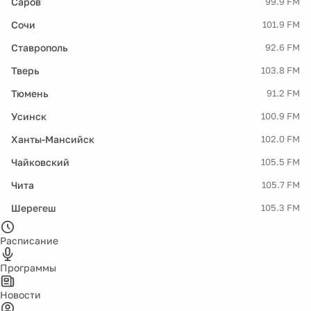
Саров
99.9 FM
Сочи
101.9 FM
Ставрополь
92.6 FM
Тверь
103.8 FM
Тюмень
91.2 FM
Усинск
100.9 FM
Ханты-Мансийск
102.0 FM
Чайковский
105.5 FM
Чита
105.7 FM
Шерегеш
105.3 FM
Расписание
Программы
Новости