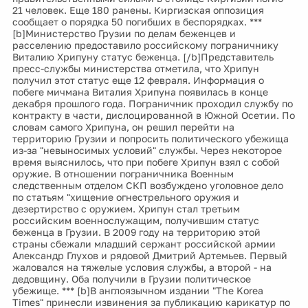
21 человек. Еще 180 ранены. Киргизская оппозиция
сообщает о порядка 50 погибших в беспорядках. ***
[b]Министерство Грузии по делам беженцев и
расселению предоставило российскому пограничнику
Виталию Хрипуну статус беженца. [/b]Представитель
пресс-службы министерства отметила, что Хрипун
получил этот статус еще 12 февраля. Информация о
побеге мичмана Виталия Хрипуна появилась в конце
декабря прошлого года. Пограничник проходил службу по
контракту в части, дислоцированной в Южной Осетии. По
словам самого Хрипуна, он решил перейти на
территорию Грузии и попросить политического убежища
из-за "невыносимых условий" службы. Через некоторое
время выяснилось, что при побеге Хрипун взял с собой
оружие. В отношении пограничника Военным
следственным отделом СКП возбуждено уголовное дело
по статьям "хищение огнестрельного оружия и
дезертирство с оружием. Хрипун стал третьим
российским военнослужащим, получившим статус
беженца в Грузии. В 2009 году на территорию этой
страны сбежали младший сержант российской армии
Александр Глухов и рядовой Дмитрий Артемьев. Первый
жаловался на тяжелые условия службы, а второй - на
дедовщину. Оба получили в Грузии политическое
убежище. *** [b]В англоязычном издании "The Korea
Times" принесли извинения за публикацию карикатур по