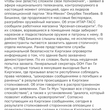
чтобы они (власти) сложили свои полномочия", - заявил в
эфире национального телеканала, контролируемого в
настоящий момент оппозицией, один из лидеров
оппозиционной партии "Ата-Мекен" Омурбек Текебаев. В
Бишкеке, где продолжаются массовые беспорядки,
разграблен оружейный магазин. Об этом ИТАР-ТАСС
сообщили работники магазина "Арсенал-секьюрити". По
их словам, ворвавшиеся в помещение люди забирают
нарезное и гладкоствольное оружие и патроны к нему. В
районе УВД Бишкека слышны взрывы, не исключено, что
демонстранты пытаются захватить здание столичного
отдела милиции. Ранее представители службы
национальной безопасности Киргизии опровергли
информацию о том, что здание было захвачено
демонстрантами. По их словам, была лишь неудачная
попытка захвата. Генеральный секретарь ООН Пан Ги
Мун, которые только в минувшие выходные был в
Киргизии, где призывал власти республики соблюдать
права человека, "шокирован сообщениями о погибших и
раненых" в результате происшедших в Киргизии
столкновений. Об этом говорится в распространенном
сегодня заявлении. Пан Ги Мун "призвал все стороны к
спокойствию", а также к установлению "диалога, который
позволит избежать кровопролития". Согласно
поступающим из Киргизии сообщениям, сегодня в
результате столкновений сторонников оппозиции с
правительственными силами в столице Киргизии погиб