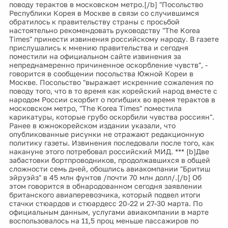
поводу терактов в московском метро.[/b] "Посольство
Республики Корея в Москве в связи со случившимся
обратилось к правительству страны с просьбой
настоятельно рекомендовать руководству "The Korea
Times" принести извинения российскому народу. В газете
прислушались к мнению правительства и сегодня
поместили на официальном сайте извинения за
непреднамеренно причиненное оскорбление чувств", -
говорится в сообщении посольства Южной Кореи в
Москве. Посольство "выражает искренние сожаления по
поводу того, что в то время как корейский народ вместе с
народом России скорбит о погибших во время терактов в
московском метро, "The Korea Times" поместила
карикатуры, которые грубо оскорбили чувства россиян".
Ранее в южнокорейском издании указали, что
опубликованные рисунки не отражают редакционную
политику газеты. Извинения последовали после того, как
накануне этого потребовал российский МИД. *** [b]Две
забастовки бортпроводников, продолжавшихся в общей
сложности семь дней, обошлись авиакомпании "Бритиш
эйруэйз" в 45 млн фунтов /почти 70 млн долл/.[/b] Об
этом говорится в обнародованном сегодня заявлении
британского авиаперевозчика, который подвел итоги
стачки стюардов и стюардесс 20-22 и 27-30 марта. По
официальным данным, услугами авиакомпании в марте
воспользовалось на 11,5 проц меньше пассажиров по