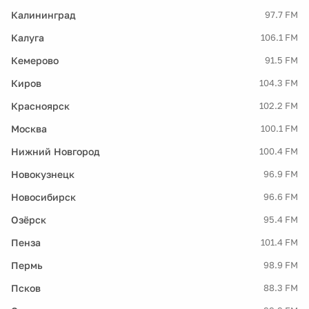
Калининград
97.7 FM
Калуга
106.1 FM
Кемерово
91.5 FM
Киров
104.3 FM
Красноярск
102.2 FM
Москва
100.1 FM
Нижний Новгород
100.4 FM
Новокузнецк
96.9 FM
Новосибирск
96.6 FM
Озёрск
95.4 FM
Пенза
101.4 FM
Пермь
98.9 FM
Псков
88.3 FM