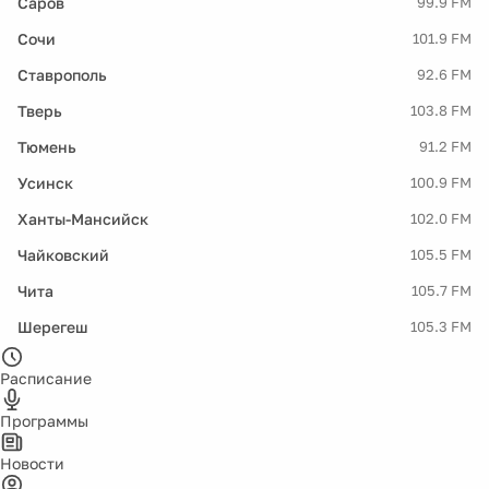
Саров
99.9 FM
Сочи
101.9 FM
Ставрополь
92.6 FM
Тверь
103.8 FM
Тюмень
91.2 FM
Усинск
100.9 FM
Ханты-Мансийск
102.0 FM
Чайковский
105.5 FM
Чита
105.7 FM
Шерегеш
105.3 FM
Расписание
Программы
Новости