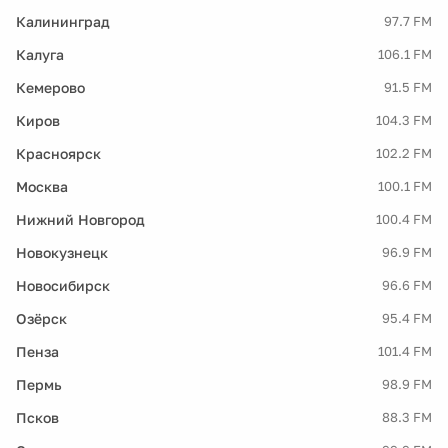
Калининград
97.7 FM
Калуга
106.1 FM
Кемерово
91.5 FM
Киров
104.3 FM
Красноярск
102.2 FM
Москва
100.1 FM
Нижний Новгород
100.4 FM
Новокузнецк
96.9 FM
Новосибирск
96.6 FM
Озёрск
95.4 FM
Пенза
101.4 FM
Пермь
98.9 FM
Псков
88.3 FM