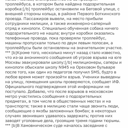
троллейбуса, в котором была найдена подозрительная
коробка:[/b] троллейбус остановили на Беговой улице, с
внешней стороны кольца, в районе Первого Боткинского
проезда. Пассажиров вывели, на место прибыли
сотрудники милиции, а также инженерно-саперный
отряд и кинологи. Специально обученная собака ничего
подозрительного не нашла; внутри коробки оказались
телефонные провода. пока проверяли троллейбус,
машины пропускали только по двум левым полосам, а
троллейбусы были остановлены на значительном участке.
*** [b]Кроме того, несколько минут назад стало известно,
что из-за анонимного сообщения об угрозе взрыва на юге
Москвы эвакуировали школу:[/b] милиционеры, саперы и
кинологи обыскали школу N945 на Ореховом бульваре
после того, как один из педагогов получил SMS, будто в
любое время может произойти взрыв. Ученики выведены
на улицу, помещения школы проверяются, сообщает ИФ.
Официального подтверждения этой информации не
поступало. Добавлю, что после взрывов в московском
метро участились сообщения о подозрительных
предметах, в том числе в общественных местах и на
транспорте; также в милицию стали чаще звонить люди,
сообщающие о якобы заложенных бомбах; в некоторых
случаях звонивших удавалось задержать; против них
заводят уголовные дела, грозящие тремя годами тюрьмы.
*** [b]В Хамовническом суде началось заседание с