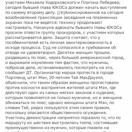
участием Михаила Ходорковского и Платона Лебедева;
сегодня бывший глава ЮКОСа должен начать выступление
по своему второму делу. [/b]Анонсированное на сегодня
возобновление трансляции заседания на плазменных
экранах пока не ведется: технику продолжают
настраивать. Накануне адвокаты бывшего главы ЮКОСа
просили отвести группу прокуроров, с участием которых
рассматривается дело. Защита считает, что у
гособвинителей есть личная заинтересованность в
исходе процесса. Суд не согласился и требование об
отводе не удовлетворил. Десятки женщин прошли,
раздевшись по пояс, через большой американский город,
и выражали изумление тем фактом, что мужчины,
побросав дела, останавливались посмотреть на это,
сообщает ДТ. Организатор марша протеста в городе
Портленд, штат Мэн, 20-летняя Тай МакДауэлл,
объяснила, что таким образом женщины протестовали
против косности восприятия жителей штата Мэн, где
действуют один из самых мягких законов о нудизме,
которым позволяется не только мужчине, но и женщине
обнажаться по пояс; однако женщины штата Мэн, по
словам Тай, редко пользуются этим своим правом,
поскольку опасаются общественного осуждения.
Участниц демонстрации неприятно поразило то, что по
маршруту их шествия выстроилась толпа, состоявшая
преимущественно из мужчин, которые глазели на