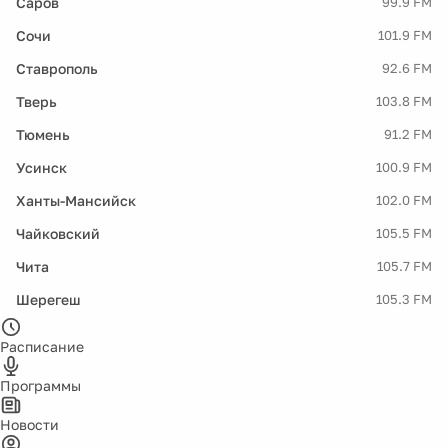
Саров
99.9 FM
Сочи
101.9 FM
Ставрополь
92.6 FM
Тверь
103.8 FM
Тюмень
91.2 FM
Усинск
100.9 FM
Ханты-Мансийск
102.0 FM
Чайковский
105.5 FM
Чита
105.7 FM
Шерегеш
105.3 FM
Расписание
Программы
Новости