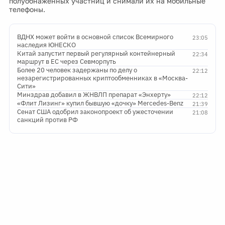
полуобнаженных участниц и снимали их на мобильные
телефоны.
ВДНХ может войти в основной список Всемирного
23:05
наследия ЮНЕСКО
Китай запустит первый регулярный контейнерный
22:34
маршрут в ЕС через Севморпуть
Более 20 человек задержаны по делу о
22:12
незарегистрированных криптообменниках в «Москва-
Сити»
Минздрав добавил в ЖНВЛП препарат «Энхерту»
22:12
«Флит Лизинг» купил бывшую «дочку» Mercedes-Benz
21:39
Сенат США одобрил законопроект об ужесточении
21:08
санкций против РФ