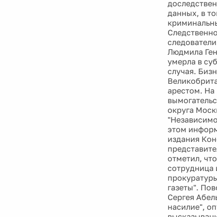
доследствен
данных, в т
криминальны
Следственно
следователи
Людмила Ген
умерла в су
случая. Биз
Великобрита
арестом. На
вымогательс
округа Моск
"Независимо
этом информ
издания Кон
представите
отметил, чт
сотрудница 
прокуратуры
газеты". По
Сергея Абел
насилие", о
высказывани