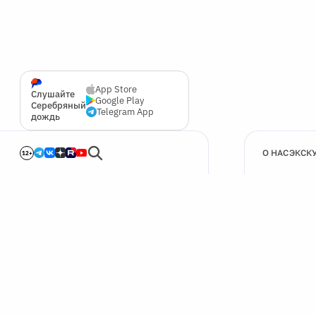
App Store
Слушайте
Google Play
Серебряный
Telegram App
дождь
О НАС
ЭКСК
12+