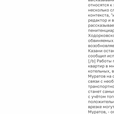
относятся к
несколько с
контекста, 
редактор и 
рассказывае
пенитенциар
Ходорковско
обвиняемых.
возобновляе
Казани остан
сообщил исп
[/b] Работы
квартир в м
котельных, 
Муратов на 
связи с нео
транспортно
станет самы
с учётом тог
положительн
врезке могут
Муратов, - о