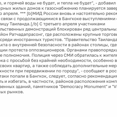
, и горячей воды не будет, и тепла не будет", - добави
рных жилых домов к газоснабжению планируется завер
о апреля. *** [b]МИД России вновь и настоятельно рек
 связи с продолжающимися в Бангкоке выступлениями
лицу Таиланда.[/b] С третьего апреля участниками
льственных демонстраций блокирован ряд центральных
айон Ратчадапрасонг, где расположены крупные торгов
среди иностранных туристов. "Правительство Таиланда
кта о внутренней безопасности в районах столицы, гд
ции протеста оппозиционеров. Органами правопорядк
 полномочия. Полиция через СМИ обратилась к жител
ока с просьбой без крайней необходимости, особенно в
 своих квартир, а также соблюдать дополнительные ме
ности при передвижении по городу", - сообщают в ро
-таки попали в Бангкок, следует, согласно рекомендац
ь и избегать, в частности, районов расположения ком
венных зданий, памятников "Democracy Monument" и "V
ных рынков.