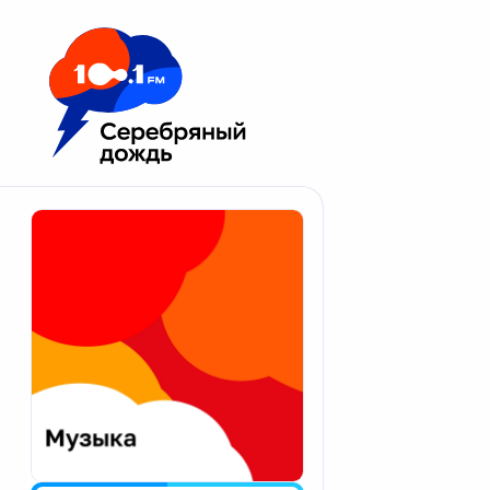
Москва 100.1 FM
Апатиты
Астрахань
Волгоград
Вологда
Екатеринбург
Иваново
Казань
Калининград
Калуга