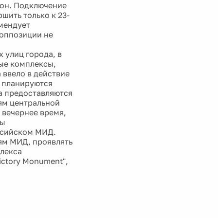
л он. Подключение
шить только к 23-
омендует
 оппозиции не
 улиц города, в
ые комплексы,
 ввело в действие
е планируются
а предоставляются
ям центральной
 вечернее время,
ры
ссийском МИД.
иям МИД, проявлять
плекса
ictory Monument",