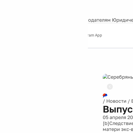
События
Контакты
О нас
Экскурсии
Silver Studio
Рекламодателям
Юридиче
Слушайте
App Store
Google Play
Telegram App
Серебряный
дождь
12+
/
Новости
/
Выпус
05 апреля 2
[b]Следстви
матери экс-