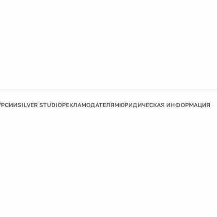
УРСИИ
SILVER STUDIO
РЕКЛАМОДАТЕЛЯМ
ЮРИДИЧЕСКАЯ ИНФОРМАЦИЯ