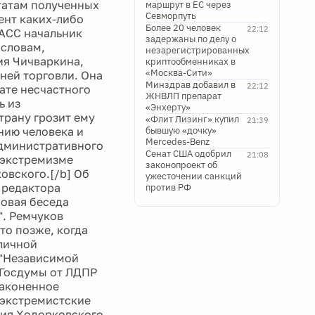
татам полученных
маршрут в ЕС через
Севморпуть
ент каких-либо
Более 20 человек
22:12
ТАСС начальник
задержаны по делу о
 словам,
незарегистрированных
ия Чичваркина,
криптообменниках в
«Москва-Сити»
ней торговли. Она
Минздрав добавил в
22:12
тате несчастного
ЖНВЛП препарат
ь из
«Энхерту»
трану грозит ему
«Флит Лизинг» купил
21:39
нию человека и
бывшую «дочку»
Mercedes-Benz
административного
Сенат США одобрил
21:08
 экстремизме
законопроект об
овского.[/b] Об
ужесточении санкций
 редактора
против РФ
совая беседа
". Ремчуков
то позже, когда
личной
 "Независимой
 Госдумы от ЛДПР
законенное
 экстремистские
ния Ходорковского