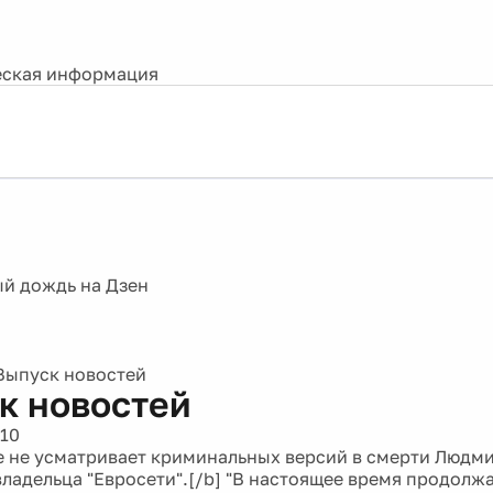
ская информация
Выпуск новостей
к новостей
010
е не усматривает криминальных версий в смерти Людм
владельца "Евросети".[/b] "В настоящее время продолж