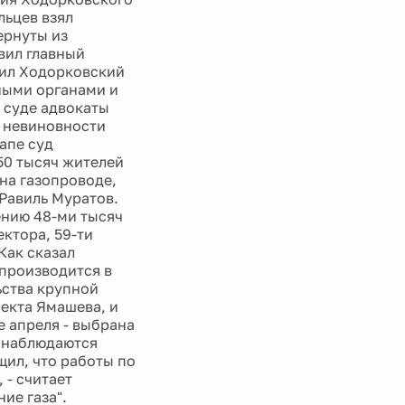
льцев взял
ернуты из
вил главный
аил Ходорковский
ными органами и
 суде адвокаты
а невиновности
апе суд
50 тысяч жителей
 на газопроводе,
Равиль Муратов.
ению 48-ми тысяч
ктора, 59-ти
Как сказал
 производится в
ьства крупной
екта Ямашева, и
е апреля - выбрана
ю наблюдаются
ил, что работы по
 - считает
ие газа".