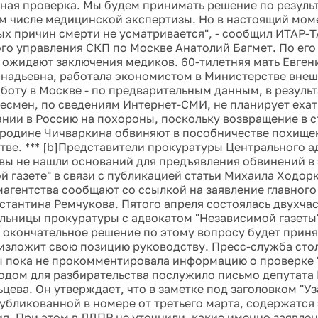
ная проверка. Мы будем принимать решение по резуль
ом числе медицинской экспертизы. Но в настоящий мом
х причин смерти не усматривается", - сообщил ИТАР-
го управления СКП по Москве Анатолий Багмет. По его
 ожидают заключения медиков. 60-тилетняя мать Евген
надьевна, работала экономистом в Министерстве внеш
бботу в Москве - по предварительным данным, в резуль
несмен, по сведениям Интернет-СМИ, не планирует ехат
нии в Россию на похороны, поскольку возвращение в с
 родине Чичваркина обвиняют в пособничестве похище
тве. *** [b]Представители прокуратуры Центрального 
вы не нашли оснований для предъявления обвинений в
й газете" в связи с публикацией статьи Михаила Ходорк
агентства сообщают со ссылкой на заявление главного
стантина Ремчукова. Пятого апреля состоялась двухча
льницы прокуратуры с адвокатом "Независимой газеты
о окончательное решение по этому вопросу будет приня
изложит свою позицию руководству. Пресс-служба сто
 пока не прокомментировала информацию о проверке
водом для разбирательства послужило письмо депутата
ьцева. Он утверждает, что в заметке под заголовком "У
публикованной в номере от третьего марта, содержатся
я. При этом в ЛДПР не уточнили, какие именно заявле