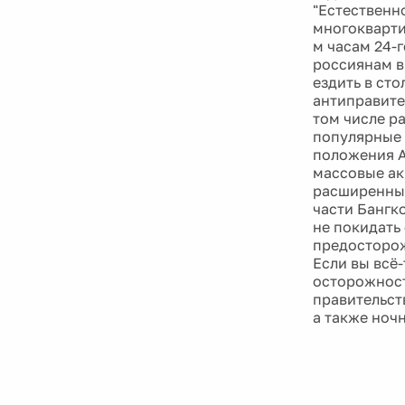
"Естественно
многокварти
м часам 24-г
россиянам в
ездить в сто
антиправите
том числе р
популярные 
положения А
массовые ак
расширенные
части Бангк
не покидать
предосторож
Если вы всё
осторожност
правительст
а также ноч