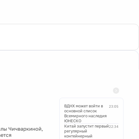
ВДНХ может войти в
23:05
основной список
Всемирного наследия
ЮНЕСКО
Китай запустит первый
22:34
илы Чичваркиной,
регулярный
ается
контейнерный