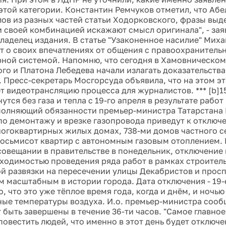
 этой категории. Константин Ремчуков отметил, что Абе
лов из разных частей статьи Ходорковского, фразы выд
"и своей комбинацией искажают смысл оригинала", - зая
владелец издания. В статье "Узаконенное насилие" Мих
т о своих впечатлениях от общения с правоохранитель
ной системой. Напомню, что сегодня в Хамовническом
го и Платона Лебедева начали излагать доказательств
 Пресс-секретарь Мосгорсуда объявила, что на этом эт
т видеотрансляцию процесса для журналистов. *** [b]1
утся без газа и тепла с 19-го апреля в результате работ
олняющий обязанности премьер-министра Татарстана 
 по демонтажу и врезке газопровода приведут к отключ
ногоквартирных жилых домах, 738-ми домов частного се
восьмисот квартир с автономным газовым отоплением. 
совещании в правительстве в понедельник, отключение
бходимостью проведения ряда работ в рамках строител
й развязки на пересечении улицы Декабристов и просп
м масштабным в истории города. Дата отключения - 19-
о, что это уже тёплое время года, когда и днём, и ночь
ые температуры воздуха. И.о. премьер-министра сообщ
 быть завершены в течение 36-ти часов. "Самое главное,
повестить людей, что именно в этот день будет отключен