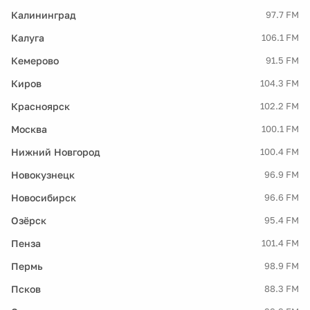
Калининград
97.7 FM
Калуга
106.1 FM
Кемерово
91.5 FM
Киров
104.3 FM
Красноярск
102.2 FM
Москва
100.1 FM
Нижний Новгород
100.4 FM
Новокузнецк
96.9 FM
Новосибирск
96.6 FM
Озёрск
95.4 FM
Пенза
101.4 FM
Пермь
98.9 FM
Псков
88.3 FM