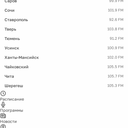
Саров
99.9 FM
Сочи
101.9 FM
Ставрополь
92.6 FM
Тверь
103.8 FM
Тюмень
91.2 FM
Усинск
100.9 FM
Ханты-Мансийск
102.0 FM
Чайковский
105.5 FM
Чита
105.7 FM
Шерегеш
105.3 FM
Расписание
Программы
Новости