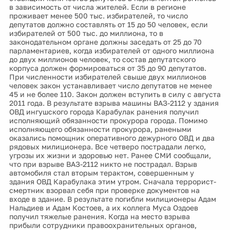
в зависимость от числа жителей. Если в регионе
проживает менее 500 тыс. избирателей, то число
депутатов должно составлять от 15 до 50 человек, если
избирателей от 500 тыс. до миллиона, то в
законодательном органе должны заседать от 25 до 70
парламентариев, когда избирателей от одного миллиона
до двух миллионов человек, то состав депутатского
корпуса должен формироваться от 35 до 90 депутатов.
При численности избирателей свыше двух миллионов
человек закон устанавливает число депутатов не менее
45 и не более 110. Закон должен вступить в силу с августа
2011 года. В результате взрыва машины ВАЗ-2112 у здания
ОВД ингушского города Карабулак ранения получил
исполняющий обязанности прокурора города. Помимо
исполняющего обязанности прокурора, ранеными
оказались помощник оперативного дежурного ОВД и два
рядовых милиционера. Все четверо пострадали легко,
угрозы их жизни и здоровью нет. Ранее СМИ сообщали,
что при взрыве ВАЗ-2112 никто не пострадал. Взрыв
автомобиля стал вторым терактом, совершенным у
здания ОВД Карабулака этим утром. Сначала террорист-
смертник взорвал себя при проверке документов на
входе в здание. В результате погибли милиционеры Адам
Нальдиев и Адам Костоев, а их коллега Муса Оздоев
получил тяжелые ранения. Когда на место взрыва
прибыли сотрудники правоохранительных органов,