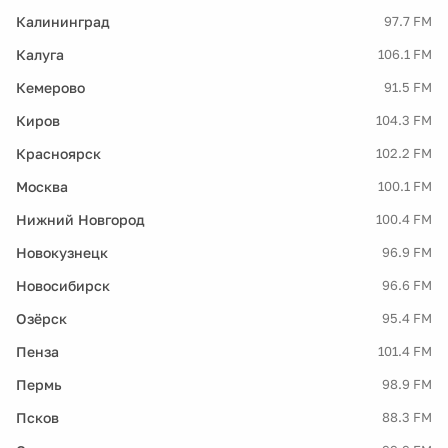
Калининград
97.7 FM
Калуга
106.1 FM
Кемерово
91.5 FM
Киров
104.3 FM
Красноярск
102.2 FM
Москва
100.1 FM
Нижний Новгород
100.4 FM
Новокузнецк
96.9 FM
Новосибирск
96.6 FM
Озёрск
95.4 FM
Пенза
101.4 FM
Пермь
98.9 FM
Псков
88.3 FM