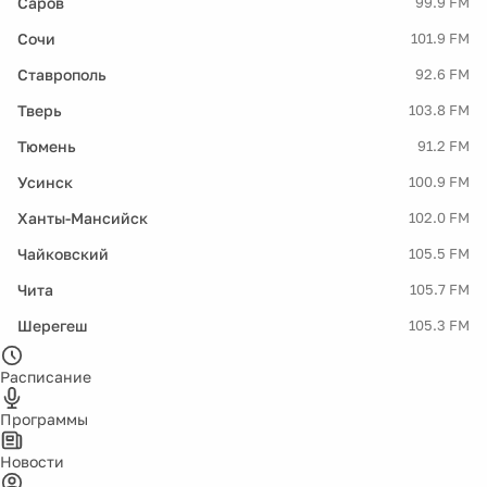
Саров
99.9 FM
Сочи
101.9 FM
Ставрополь
92.6 FM
Тверь
103.8 FM
Тюмень
91.2 FM
Усинск
100.9 FM
Ханты-Мансийск
102.0 FM
Чайковский
105.5 FM
Чита
105.7 FM
Шерегеш
105.3 FM
Расписание
Программы
Новости