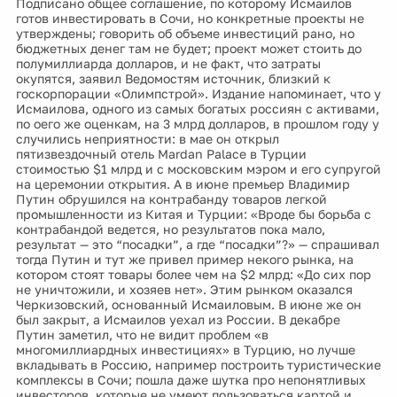
Подписано общее соглашение, по которому Исмаилов
готов инвестировать в Сочи, но конкретные проекты не
утверждены; говорить об объеме инвестиций рано, но
бюджетных денег там не будет; проект может стоить до
полумиллиарда долларов, и не факт, что затраты
окупятся, заявил Ведомостям источник, близкий к
госкорпорации «Олимпстрой». Издание напоминает, что у
Исмаилова, одного из самых богатых россиян с активами,
по оего же оценкам, на 3 млрд долларов, в прошлом году у
случились неприятности: в мае он открыл
пятизвездочный отель Mardan Palace в Турции
стоимостью $1 млрд и с московским мэром и его супругой
на церемонии открытия. А в июне премьер Владимир
Путин обрушился на контрабанду товаров легкой
промышленности из Китая и Турции: «Вроде бы борьба с
контрабандой ведется, но результатов пока мало,
результат — это “посадки”, а где “посадки”?» — спрашивал
тогда Путин и тут же привел пример некого рынка, на
котором стоят товары более чем на $2 млрд: «До сих пор
не уничтожили, и хозяев нет». Этим рынком оказался
Черкизовский, основанный Исмаиловым. В июне же он
был закрыт, а Исмаилов уехал из России. В декабре
Путин заметил, что не видит проблем «в
многомиллиардных инвестициях» в Турцию, но лучше
вкладывать в Россию, например построить туристические
комплексы в Сочи; пошла даже шутка про непонятливых
инвесторов, которые не умеют пользоваться картой и