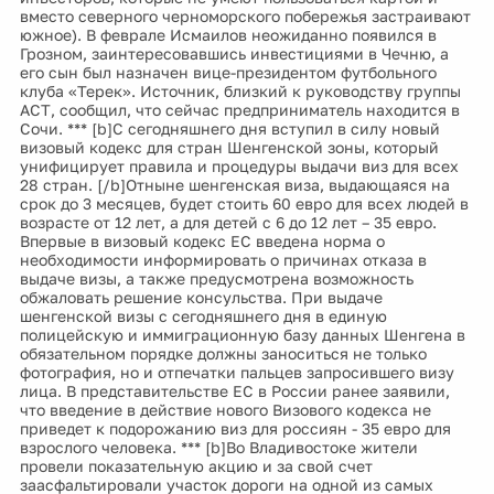
вместо северного черноморского побережья застраивают
южное). В феврале Исмаилов неожиданно появился в
Грозном, заинтересовавшись инвестициями в Чечню, а
его сын был назначен вице-президентом футбольного
клуба «Терек». Источник, близкий к руководству группы
АСТ, сообщил, что сейчас предприниматель находится в
Сочи. *** [b]С сегодняшнего дня вступил в силу новый
визовый кодекс для стран Шенгенской зоны, который
унифицирует правила и процедуры выдачи виз для всех
28 стран. [/b]Отныне шенгенская виза, выдающаяся на
срок до 3 месяцев, будет стоить 60 евро для всех людей в
возрасте от 12 лет, а для детей с 6 до 12 лет – 35 евро.
Впервые в визовый кодекс ЕС введена норма о
необходимости информировать о причинах отказа в
выдаче визы, а также предусмотрена возможность
обжаловать решение консульства. При выдаче
шенгенской визы с сегодняшнего дня в единую
полицейскую и иммиграционную базу данных Шенгена в
обязательном порядке должны заноситься не только
фотография, но и отпечатки пальцев запросившего визу
лица. В представительстве ЕС в России ранее заявили,
что введение в действие нового Визового кодекса не
приведет к подорожанию виз для россиян - 35 евро для
взрослого человека. *** [b]Во Владивостоке жители
провели показательную акцию и за свой счет
заасфальтировали участок дороги на одной из самых