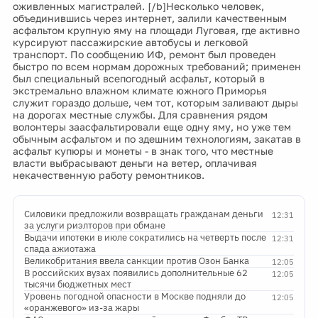
оживленных магистралей. [/b]Несколько человек,
объединившись через интернет, залили качественным
асфальтом крупную яму на площади Луговая, где активно
курсируют пассажирские автобусы и легковой
транспорт. По сообщению ИФ, ремонт был проведен
быстро по всем нормам дорожных требований; применен
был специальный всепогодный асфальт, который в
экстремально влажном климате южного Приморья
служит гораздо дольше, чем тот, которым заливают дыры
на дорогах местные службы. Для сравнения рядом
волонтеры заасфальтировали еще одну яму, но уже тем
обычным асфальтом и по здешним технологиям, закатав в
асфальт купюры и монеты - в знак того, что местные
власти выбрасывают деньги на ветер, оплачивая
некачественную работу ремонтников.
Силовики предложили возвращать гражданам деньги
12:31
за услуги риэлторов при обмане
Выдачи ипотеки в июле сократились на четверть после
12:31
спада ажиотажа
Великобритания ввела санкции против Озон Банка
12:05
В российских вузах появились дополнительные 62
12:05
тысячи бюджетных мест
Уровень погодной опасности в Москве подняли до
12:05
«оранжевого» из-за жары