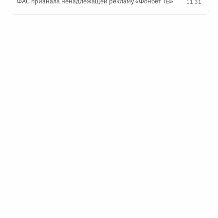
ФАС признала ненадлежащей рекламу «Фонбет ТВ»
11:31