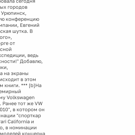
ровала сегодня
лых городов
 Урюпинск,
ную конференцию
мпании, Евгений
ская шутка. В
ого»,
рге от
усной
кспедиции, ведь
сности!" Добавлю,
нки,
а на экраны
исходит в этом
 книги. *** [b]На
семирный
ому Volkswagen
. Ранее тот же VW
010", в котором он
минации "спорткар
ri California и
ro, в номинации
 моделей концерна