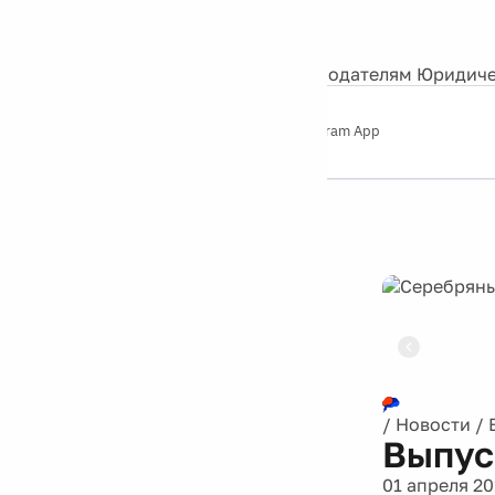
События
Контакты
О нас
Экскурсии
Silver Studio
Рекламодателям
Юридиче
Слушайте
App Store
Google Play
Telegram App
Серебряный
дождь
12+
Реклама
/
Новости
/
Выпус
01 апреля 20