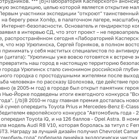
сотрудников. *** [b]«Лаборатория Касперского» анонси
кую экспедицию, целью которой является открытие ма
 Первым участники экспедиции "откроют" таинственный
, на берегу реки Хопёр, в палаточном лагере, масштаб
 Интернет-безопасности. Основатель и гендиректор ко
аявил в интервью СД, что этот проект – не первоапрель
е, распространённом сегодня «Лабораторией Касперск
я, что мэр Урюпинска, Сергей Горняков, в полном восто
 принимать у себя маститых специалистов по антивир
и (цитата): "Урюпинцы уже вовсю готовятся к встрече э
превратить наш город в настоящую территорию безопа
е города Урюпинск стало синонимом российской глуби
ного городка с простодушными жителями после выход
ьба человека» по рассказу Шолохова, где действие про
вно (в 2005-м год) в городе был открыт памятник героям
в Нью-Йорке подведены итоги ежегодного конкурса "В
года". [/b]В 2010-м году главная премия досталась нов
й сумел опередить Toyota Prius и Mercedes-Benz E-Class
обедителем европейского конкурса "Автомобиль года - 2
 опередил Toyota iQ, и на 126 баллов - Opel Astra. В но
ла модель Audi R8 V10, которая боролась за титул с Ferra
 GT3. Награду за лучший дизайн получил Chevrolet Cama
томобиль года" победила линейка экологически чистых