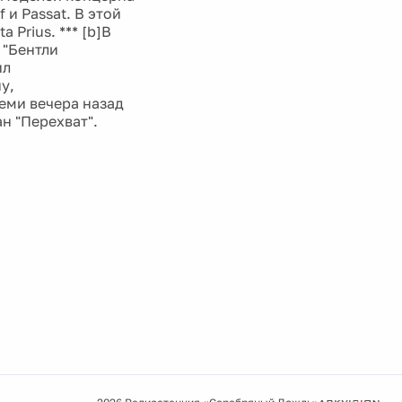
и Passat. В этой
 Prius. *** [b]В
 "Бентли
ил
у,
еми вечера назад
н "Перехват".