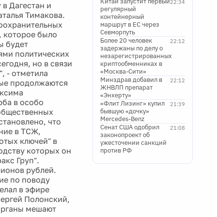
Китай запустит первый
22:34
в Дагестан и
регулярный
аталья Тимакова.
контейнерный
воохранительных
маршрут в ЕС через
Севморпуть
, которое было
Более 20 человек
22:12
ы будет
задержаны по делу о
лями политических
незарегистрированных
егодня, но в связи
криптообменниках в
«Москва-Сити»
, - отметила
Минздрав добавил в
22:12
орые продолжаются
ЖНВЛП препарат
аксима
«Энхерту»
ба в особо
«Флит Лизинг» купил
21:39
общественных
бывшую «дочку»
Mercedes-Benz
становлено, что
Сенат США одобрил
21:08
ние в ТСЖ,
законопроект об
отых ключей" в
ужесточении санкций
одству которых он
против РФ
акс Груп".
ионов рублей.
ие по поводу
елал в эфире
Сергей Полонский,
 органы мешают