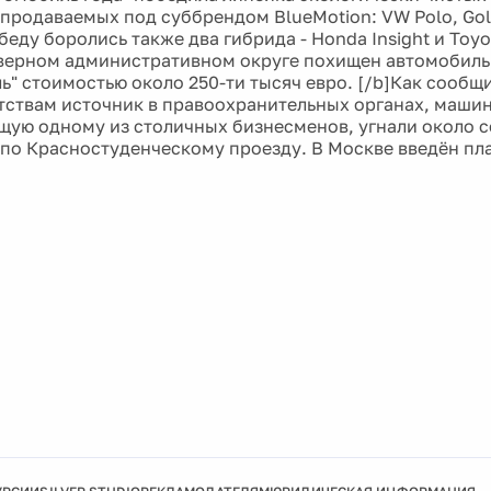
продаваемых под суббрендом BlueMotion: VW Polo, Golf 
беду боролись также два гибрида - Honda Insight и Toyota
верном административном округе похищен автомобиль
ь" стоимостью около 250-ти тысяч евро. [/b]Как сообщ
ствам источник в правоохранительных органах, машин
ую одному из столичных бизнесменов, угнали около с
 по Красностуденческому проезду. В Москве введён пла