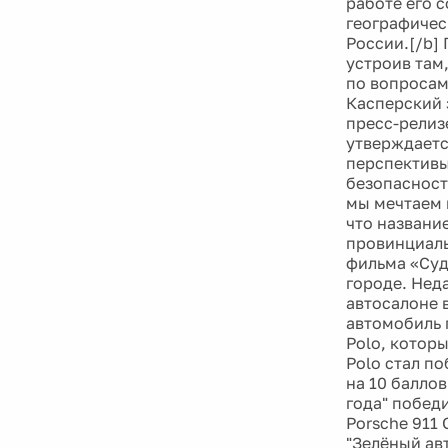
работе его 
географичес
России.[/b]
устроив там
по вопросам
Касперский з
пресс-релиз
утверждаетс
перспективы
безопасност
мы мечтаем 
что названи
провинциаль
фильма «Суд
городе. Неда
автосалоне 
автомобиль 
Polo, которы
Polo стал п
на 10 баллов
года" победи
Porsche 911
"Зелёный ав