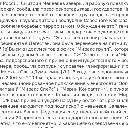
т России Дмитрий Медведев завершил рабочую поездку 
Москву, сообщила пресс-секретарь главы государства Н
кале президент провёл совещание с руководством пра
ецслужб и руководителей республик Северного Кавказа
роблеме борьбы с терроризмом. Обсуждение этой тем
в пятницу на встрече главы государства с руководите
ставленных в Госдуме. "Эта встреча планировалась на с
резидента в Дагестан, она была перенесена на пятницу"
** [b]Выемки документов в офисе "Миракс групп", кот
связаны с делом бывшего главы ТСЖ "Золотые ключи" М
а, подозреваемого в причинении имущественного ущер
мере, сообщила сотрудник управления информации и 
 Москвы Ольга Думалкина.[/b] "В ходе расследования у
 в 2006-м - 2009-м годах, используя служебное положе
 несанкционированное подключение к энергосети "Зол
омпаний "Миракс Спейс" и "Марин Консалтинг", к руков
едственное отношение. Компании входят в состав "Мир
ТСЖ был причинён ущерб на сумму более четырёх милл
езенцев находится под подпиской о невыезде. Заявлен
сегодня в башне Федерация следственных действий сд
Россия-24 председатель совета директоров компании, 
етил, что ему непонятно, с какой целью следственные