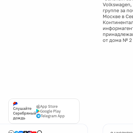
Volkswagen, 
группе за по
Москве в Се
Континентал
информагент
принадлежащ
от дома № 2
App Store
Слушайте
Google Play
Серебряный
Telegram App
дождь