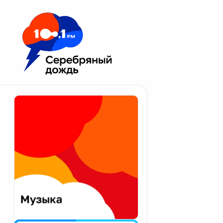
Москва 100.1 FM
Апатиты
Астрахань
Волгоград
Вологда
Екатеринбург
Иваново
Казань
Калининград
Калуга