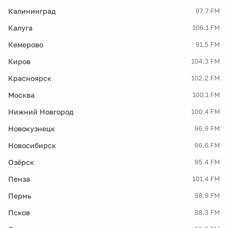
Калининград
97.7 FM
Калуга
106.1 FM
Кемерово
91.5 FM
Киров
104.3 FM
Красноярск
102.2 FM
Москва
100.1 FM
Нижний Новгород
100.4 FM
Новокузнецк
96.9 FM
Новосибирск
96.6 FM
Озёрск
95.4 FM
Пенза
101.4 FM
Пермь
98.9 FM
Псков
88.3 FM