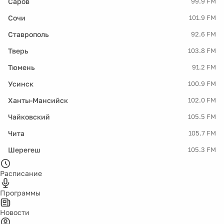
Саров
99.9 FM
Сочи
101.9 FM
Ставрополь
92.6 FM
Тверь
103.8 FM
Тюмень
91.2 FM
Усинск
100.9 FM
Ханты-Мансийск
102.0 FM
Чайковский
105.5 FM
Чита
105.7 FM
Шерегеш
105.3 FM
Расписание
Программы
Новости