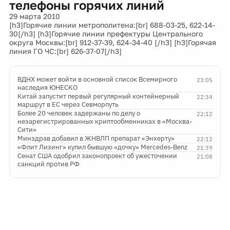
телефоны горячих линий
29 марта 2010
[h3]Горячие линии метрополитена:[br] 688-03-25, 622-14-
30[/h3] [h3]Горячие линии префектуры Центрального
округа Москвы:[br] 912-37-39, 624-34-40 [/h3] [h3]Горячая
линия ГО ЧС:[br] 626-37-07[/h3]
ВДНХ может войти в основной список Всемирного
23:05
наследия ЮНЕСКО
Китай запустит первый регулярный контейнерный
22:34
маршрут в ЕС через Севморпуть
Более 20 человек задержаны по делу о
22:12
незарегистрированных криптообменниках в «Москва-
Сити»
Минздрав добавил в ЖНВЛП препарат «Энхерту»
22:12
«Флит Лизинг» купил бывшую «дочку» Mercedes-Benz
21:39
Сенат США одобрил законопроект об ужесточении
21:08
санкций против РФ