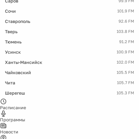
Саров
99.9 FM
Сочи
101.9 FM
Ставрополь
92.6 FM
Тверь
103.8 FM
Тюмень
91.2 FM
Усинск
100.9 FM
Ханты-Мансийск
102.0 FM
Чайковский
105.5 FM
Чита
105.7 FM
Шерегеш
105.3 FM
Расписание
Программы
Новости