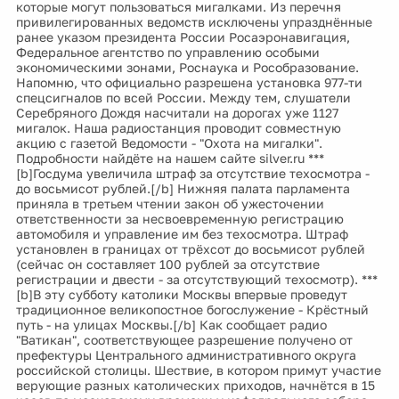
которые могут пользоваться мигалками. Из перечня
привилегированных ведомств исключены упразднённые
ранее указом президента России Росаэронавигация,
Федеральное агентство по управлению особыми
экономическими зонами, Роснаука и Рособразование.
Напомню, что официально разрешена установка 977-ти
спецсигналов по всей России. Между тем, слушатели
Серебряного Дождя насчитали на дорогах уже 1127
мигалок. Наша радиостанция проводит совместную
акцию с газетой Ведомости - "Охота на мигалки".
Подробности найдёте на нашем сайте silver.ru ***
[b]Госдума увеличила штраф за отсутствие техосмотра -
до восьмисот рублей.[/b] Нижняя палата парламента
приняла в третьем чтении закон об ужесточении
ответственности за несвоевременную регистрацию
автомобиля и управление им без техосмотра. Штраф
установлен в границах от трёхсот до восьмисот рублей
(сейчас он составляет 100 рублей за отсутствие
регистрации и двести - за отсутствующий техосмотр). ***
[b]В эту субботу католики Москвы впервые проведут
традиционное великопостное богослужение - Крёстный
путь - на улицах Москвы.[/b] Как сообщает радио
"Ватикан", соответствующее разрешение получено от
префектуры Центрального административного округа
российской столицы. Шествие, в котором примут участие
верующие разных католических приходов, начнётся в 15