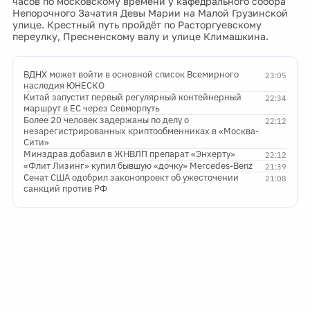
часов по московскому времени у кафедрального собора
Непорочного Зачатия Девы Марии на Малой Грузинской
улице. Крестный путь пройдёт по Расторгуевскому
переулку, Пресненскому валу и улице Климашкина.
ВДНХ может войти в основной список Всемирного
23:05
наследия ЮНЕСКО
Китай запустит первый регулярный контейнерный
22:34
маршрут в ЕС через Севморпуть
Более 20 человек задержаны по делу о
22:12
незарегистрированных криптообменниках в «Москва-
Сити»
Минздрав добавил в ЖНВЛП препарат «Энхерту»
22:12
«Флит Лизинг» купил бывшую «дочку» Mercedes-Benz
21:39
Сенат США одобрил законопроект об ужесточении
21:08
санкций против РФ