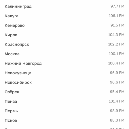
Калининград
97.7 FM
Калуга
106.1 FM
Кемерово
91.5 FM
Киров
104.3 FM
Красноярск
102.2 FM
Москва
100.1 FM
Нижний Новгород
100.4 FM
Новокузнецк
96.9 FM
Новосибирск
96.6 FM
Озёрск
95.4 FM
Пенза
101.4 FM
Пермь
98.9 FM
Псков
88.3 FM