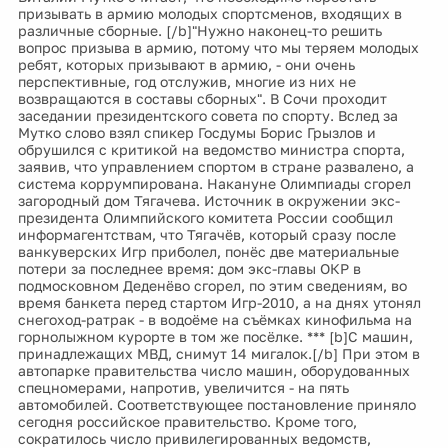
призывать в армию молодых спортсменов, входящих в
различные сборные. [/b]"Нужно наконец-то решить
вопрос призыва в армию, потому что мы теряем молодых
ребят, которых призывают в армию, - они очень
перспективные, год отслужив, многие из них не
возвращаются в составы сборных". В Сочи проходит
заседании президентского совета по спорту. Вслед за
Мутко слово взял спикер Госдумы Борис Грызлов и
обрушился с критикой на ведомство министра спорта,
заявив, что управлением спортом в стране развалено, а
система коррумпирована. Накануне Олимпиады сгорел
загородный дом Тягачева. Источник в окружении экс-
президента Олимпийского комитета России сообщил
информагентствам, что Тягачёв, который сразу после
ванкуверских Игр приболел, понёс две материальные
потери за последнее время: дом экс-главы ОКР в
подмосковном Деденёво сгорел, по этим сведениям, во
время банкета перед стартом Игр-2010, а на днях утонял
снегоход-ратрак - в водоёме на съёмках кинофильма на
горнолыжном курорте в том же посёлке. *** [b]С машин,
принадлежащих МВД, снимут 14 мигалок.[/b] При этом в
автопарке правительства число машин, оборудованных
спецномерами, напротив, увеличится - на пять
автомобилей. Соответствующее постановление приняло
сегодня российское правительство. Кроме того,
сократилось число привилегированных ведомств,