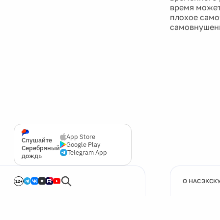
время может
плохое само
самовнушен
App Store
Слушайте
Google Play
Серебряный
Telegram App
дождь
О НАС
ЭКСК
12+