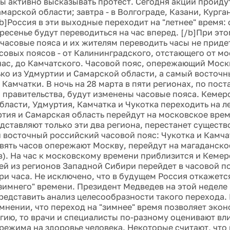
ы активно высказывать протест. Сегодня акции пройду
марской области; завтра - в Волгограде, Казани, Курга
[b]Россия в эти выходные переходит на "летнее" время: 
ресенье будут переводиться на час вперед. [/b]При это
часовые пояса и их жителям переводить часы не придет
асовых поясов - от Калининградского, отстающего от м
час, до Камчатского. Часовой пояс, опережающий Москв
ько из Удмуртии и Самарской области, а самый восточн
 Камчатки. В ночь на 28 марта в пяти регионах, по пос
 правительства, будут изменены часовые пояса. Кемер
бласти, Удмуртия, Камчатка и Чукотка переходить на л
ртия и Самарская область перейдут на московское время
дставляют только эти два региона, перестанет существ
 восточный российский часовой пояс: Чукотка и Камча
евять часов опережают Москву, перейдут на магаданско
в). На час к московскому времени приблизится и Кемер
ей из регионов Западной Сибири перейдет в часовой 
три часа. Не исключено, что в будущем Россия откажетс
 "зимнего" времени. Президент Медведев на этой недел
редставить анализ целесообразности такого перехода.
 мнении, что переход на "зимнее" время позволяет эко
гию, то врачи и специалисты по-разному оценивают вл
режима на здоровье человека. Некоторые считают, что