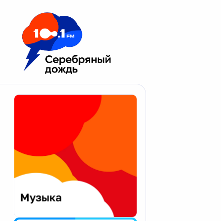
Москва 100.1 FM
Апатиты
Астрахань
Волгоград
Вологда
Екатеринбург
Иваново
Казань
Калининград
Калуга