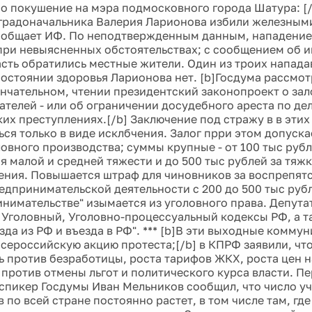
о покушение на мэра подмосковного города Шатура: [
градоначальника Валерия Ларионова избили железным
ообщает ИФ. По неподтвержденным данным, нападение
 при невыясненных обстоятельствах; с сообщением об и
сть обратились местные жители. Один из троих напад
состоянии здоровья Ларионова нет. [b]Госдума рассмот
ончательном, чтении президентский законопроект о зал
телей - или об ограничении досудебного ареста по де
их преступлениях.[/b] Заключение под стражу в в этих
ся только в виде исклбчения. Залог прри этом допуска
ловного производства; суммы крупные - от 100 тыс рубл
я малой и средней тяжести и до 500 тыс рублей за тяж
ния. Повышается штраф для чиновников за воспрепят
едпринимательской деятельности с 200 до 500 тыс рубле
нимательстве" изымается из уголовного права. Депута
 Уголовный, Уголовно-процессуальный кодексы РФ, а та
да из РФ и въезда в РФ". *** [b]В эти выходные коммун
сероссийскую акцию протеста;[/b] в КПРФ заявили, чт
ь против безработицы, роста тарифов ЖКХ, роста цен 
, против отмены льгот и политического курса власти. 
спикер Госдумы Иван Мельников сообщил, что число у
по всей стране постоянно растет, в том числе там, гд