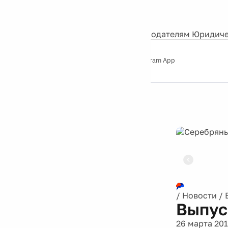
События
Контакты
О нас
Экскурсии
Silver Studio
Рекламодателям
Юридиче
Слушайте
App Store
Google Play
Telegram App
Серебряный
дождь
12+
Реклама
/
Новости
/
Выпус
26 марта 20