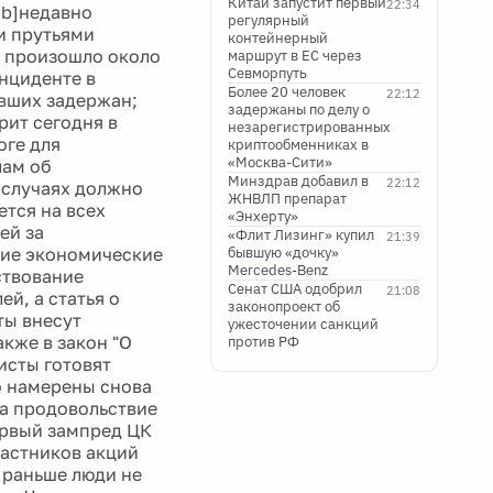
Китай запустит первый
22:34
/b]недавно
регулярный
и прутьями
контейнерный
 произошло около
маршрут в ЕС через
Севморпуть
нциденте в
Более 20 человек
22:12
авших задержан;
задержаны по делу о
рит сегодня в
незарегистрированных
оге для
криптообменниках в
«Москва-Сити»
лам об
Минздрав добавил в
22:12
 случаях должно
ЖНВЛП препарат
ется на всех
«Энхерту»
ей за
«Флит Лизинг» купил
21:39
кие экономические
бывшую «дочку»
Mercedes-Benz
ствование
Сенат США одобрил
21:08
й, а статья о
законопроект об
ты внесут
ужесточении санкций
кже в закон "О
против РФ
исты готовят
о намерены снова
на продовольствие
Первый зампред ЦК
частников акций
е раньше люди не