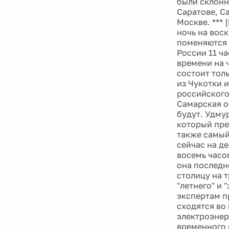
были склонн
Саратове, Са
Москве. *** 
ночь на воск
поменяются 
России 11 ч
времени на 
состоит тол
из Чукотки и
российского
Самарская о
будут. Удму
который пре
также самый
сейчас на д
восемь часо
она последн
столицу на 
"летнего" и
экспертам п
сходятся во
электроэнер
временного 