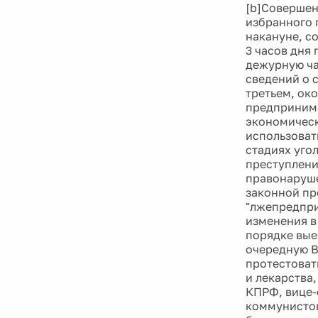
[b]Совершен
избранного 
накануне, с
3 часов дня
дежурную ча
сведений о 
третьем, ок
предпринима
экономическ
использовать
стадиях уго
преступлени
правонаруше
законной пр
"лжепредпри
изменения в
порядке выез
очередную В
протестоват
и лекарства
КПРФ, вице-
коммунистов 