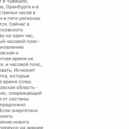
т в Чувашии,
не, Оренбурге и в
стрелки часов в
м в пяти регионах
ся. Сейчас в
осковского
у на один час,
ый часовой пояс -
тановлению
овская и
етнее время не
, и часовой пояс,
овать. Исчезнет
тка, которые
е время (плюс
овская область -
пояс, опережающий
я от системы
е предложил
 Если энергетики
номить
ияние нового
 переход на зимнее