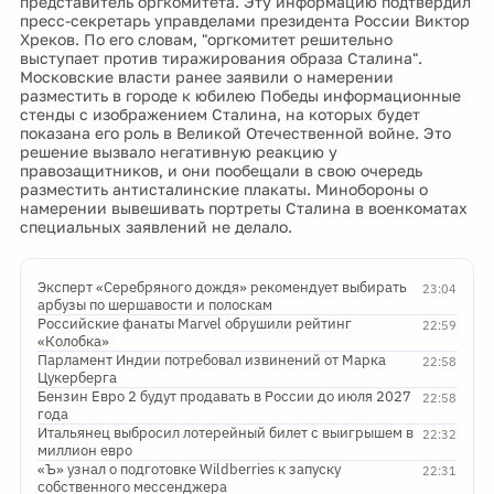
представитель оргкомитета. Эту информацию подтвердил
пресс-секретарь управделами президента России Виктор
Хреков. По его словам, "оргкомитет решительно
выступает против тиражирования образа Сталина".
Московские власти ранее заявили о намерении
разместить в городе к юбилею Победы информационные
стенды с изображением Сталина, на которых будет
показана его роль в Великой Отечественной войне. Это
решение вызвало негативную реакцию у
правозащитников, и они пообещали в свою очередь
разместить антисталинские плакаты. Минобороны о
намерении вывешивать портреты Сталина в военкоматах
специальных заявлений не делало.
Эксперт «Серебряного дождя» рекомендует выбирать
23:04
арбузы по шершавости и полоскам
Российские фанаты Marvel обрушили рейтинг
22:59
«Колобка»
Парламент Индии потребовал извинений от Марка
22:58
Цукерберга
Бензин Евро 2 будут продавать в России до июля 2027
22:58
года
Итальянец выбросил лотерейный билет с выигрышем в
22:32
миллион евро
«Ъ» узнал о подготовке Wildberries к запуску
22:31
собственного мессенджера