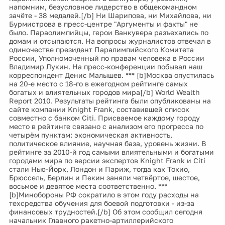
напомним, безусловное лидерство в общекомандном
зачёте - 38 медалей.[/b] Ни Шарипова, ни Михайлова, ни
Бурмистрова в пресс-центре "Аргументы и факты" не
было. Параолимпийцы, герои Ванкувера разъехались по
домам и отсыпаются. На вопросы журналистов отвечал в
одиночестве президент Паралимпийского Комитета
России, Уполномоченный по правам человека в России
Владимир Лукин. На пресс-конференции побывал наш
корреспондент Денис Малышев. *** [b]Москва опустилась
на 20-е место с 18-го в ежегодном рейтинге самых
богатых и влиятельных городов мира[/b] World Wealth
Report 2010. Результаты рейтинга были опубликованы на
сайте компании Knight Frank, составившей список
совместно с банком Citi. Присваемое каждому городу
место в рейтинге связано с анализом его прогресса по
четырём пунктам: экономическая активность,
политическое влияние, научная база, уровень жизни. В
рейтинге за 2010-й год самыми влиятельными и богатыми
городами мира по версии экспертов Knight Frank и Citi
стали Нью-Йорк, Лондон и Париж, тогда как Токио,
Брюссель, Берлин и Пекин заняли четвёртое, шестое,
восьмое и девятое места соответственно. ***
[b]Минобороны РФ сократило в этом году расходы на
техсредства обучения для боевой подготовки - из-за
финансовых трудностей.[/b] Об этом сообщил сегодня
начальник Главного ракетно-артиллерийского