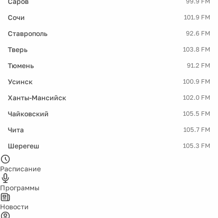
Саров
99.9 FM
Сочи
101.9 FM
Ставрополь
92.6 FM
Тверь
103.8 FM
Тюмень
91.2 FM
Усинск
100.9 FM
Ханты-Мансийск
102.0 FM
Чайковский
105.5 FM
Чита
105.7 FM
Шерегеш
105.3 FM
Расписание
Программы
Новости