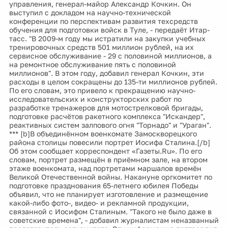
управления, генерал-майор Александр Кочкин. Он
выступил с докладом на научно-технической
конференции по перспективам развития техсредств
обучения для подготовки войск в Туле, - передаёт Итар-
тасс. "В 2009-м году мы истратили на закупки учебных
тренировочных средств 501 миллион рублей, на их
сервисное обслуживание - 29 с половиной миллионов, а
на ремонтное обслуживание пять с половиной
миллионов". В этом году, добавил генерал Кочкин, эти
расходы в целом сокращены до 135-ти миллионов рублей.
По его словам, это привело к прекращению научно-
исследовательских и конструкторских работ по
разработке тренажеров для мотострелковой бригады,
подготовке расчётов ракетного комплекса "Искандер",
реактивных систем залпового огня "Торнадо" и "Ураган".
*** [b]В объединённом военкомате Замоскворецкого
района столицы повесили портрет Иосифа Сталина.[/b]
Об этом сообщает корреспондент «Газеты.Ru». По его
словам, портрет размещён в приёмном зале, на втором
этаже военкомата, над портретами маршалов времён
Великой Отечественной войны. Накануне оргкомитет по
подготовке празднования 65-летнего юбилея Победы
объявил, что не планирует изготовление и размещение
какой-либо фото-, видео- и рекламной продукции,
связанной с Иосифом Сталиным. "Такого не было даже в
советские времена", - добавил журналистам неназванный