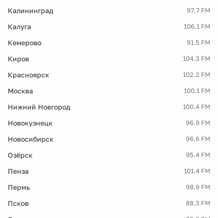
Калининград
97.7 FM
Калуга
106.1 FM
Кемерово
91.5 FM
Киров
104.3 FM
Красноярск
102.2 FM
Москва
100.1 FM
Нижний Новгород
100.4 FM
Новокузнецк
96.9 FM
Новосибирск
96.6 FM
Озёрск
95.4 FM
Пенза
101.4 FM
Пермь
98.9 FM
Псков
88.3 FM