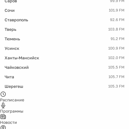
Саров
99.9 FM
Сочи
101.9 FM
Ставрополь
92.6 FM
Тверь
103.8 FM
Тюмень
91.2 FM
Усинск
100.9 FM
Ханты-Мансийск
102.0 FM
Чайковский
105.5 FM
Чита
105.7 FM
Шерегеш
105.3 FM
Расписание
Программы
Новости