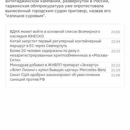
антитаджикской кампании, развернутой в России,
таджикская облпрокуратура уже опротестовала
вынесенный городским судом приговор, назвав его
"излишне суровым".
ВДНХ может войти в основной список Всемирного
23:05
наследия ЮНЕСКО
Китай запустит первый регулярный контейнерный
22:34
маршрут в ЕС через Севморпуть
Более 20 человек задержаны по делу о
22:12
незарегистрированных криптообменниках в «Москва-
Сити»
Минздрав добавил в ЖНВЛП препарат «Энхерту»
22:12
«Флит Лизинг» купил бывшую «дочку» Mercedes-Benz
21:39
Сенат США одобрил законопроект об ужесточении
21:08
санкций против РФ