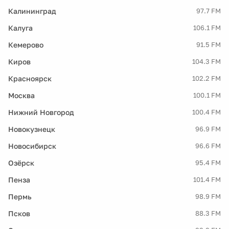
Калининград
97.7 FM
Калуга
106.1 FM
Кемерово
91.5 FM
Киров
104.3 FM
Красноярск
102.2 FM
Москва
100.1 FM
Нижний Новгород
100.4 FM
Новокузнецк
96.9 FM
Новосибирск
96.6 FM
Озёрск
95.4 FM
Пенза
101.4 FM
Пермь
98.9 FM
Псков
88.3 FM