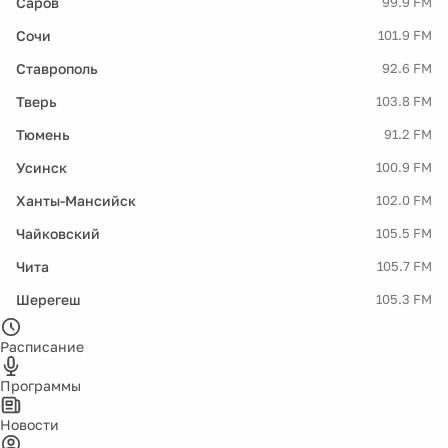
Саров
99.9 FM
Сочи
101.9 FM
Ставрополь
92.6 FM
Тверь
103.8 FM
Тюмень
91.2 FM
Усинск
100.9 FM
Ханты-Мансийск
102.0 FM
Чайковский
105.5 FM
Чита
105.7 FM
Шерегеш
105.3 FM
Расписание
Программы
Новости