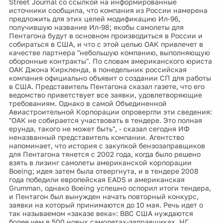
Street Journal со ссылкой на информированные
источники сообщила, что компания из России намерена
предложить для этих целей модификацию Ил-96,
получившую название Ил-98; якобы самолеты для
Пентагона будут в основном производиться в России и
собираться в США, и что с этой целью ОАК привлечет в
качестве партнера "небольшую компанию, выполняющую
оборонные контракты". По словам американского юриста
ОАК Джона Киркленда, в понедельник российская
компания официально объявит о создании СП для работы
в США. Представитель Пентагона сказал газете, что его
ведомство приветствует все заявки, удовлетворяющие
требованиям. Однако в самой Объединенной
Авиастроительной Корпорации опровергли эти сведения:
"ОАК не собирается участвовать в тендере. Это полная
ерунда, такого не может быть", - сказал сегодня ИФ
неназванный представитель компании. Агентство
напоминает, что история с закупкой бензозаправщиков
для Пентагона тянется с 2002 года, когда было решено
взять в лизинг самолеты американской корпорации
Boeing; идея затем была отвергнута, и в тендере 2008
года победили европейская EADS и американская
Grumman, однако Boeing успешно оспорил итоги тендера,
и Пентагон был вынужден начать повторный конкурс,
заявки на который принимаются до 10 мая. Речь идет о
так называемом «заказе века»: ВВС США нуждаются
более чем в 500 новых самолетах-заправщиках. НГ