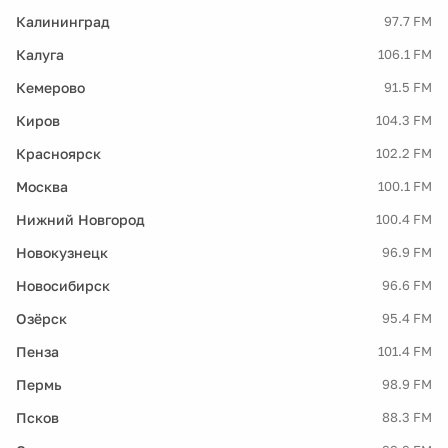
Калининград
97.7 FM
Калуга
106.1 FM
Кемерово
91.5 FM
Киров
104.3 FM
Красноярск
102.2 FM
Москва
100.1 FM
Нижний Новгород
100.4 FM
Новокузнецк
96.9 FM
Новосибирск
96.6 FM
Озёрск
95.4 FM
Пенза
101.4 FM
Пермь
98.9 FM
Псков
88.3 FM