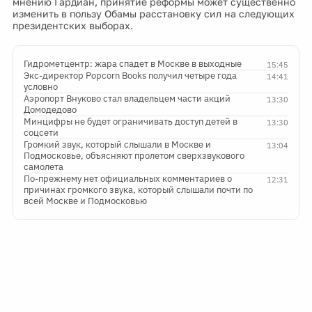
мнению Гардиан, принятие реформы может существенно
изменить в пользу Обамы расстановку сил на следующих
президентских выборах.
Гидрометцентр: жара спадет в Москве в выходные
15:45
Экс-директор Popcorn Books получил четыре года
14:41
условно
Аэропорт Внуково стал владельцем части акций
13:30
Домодедово
Минцифры не будет ограничивать доступ детей в
13:30
соцсети
Громкий звук, который слышали в Москве и
13:04
Подмосковье, объясняют пролетом сверхзвукового
самолета
По-прежнему нет официальных комментариев о
12:31
причинах громкого звука, который слышали почти по
всей Москве и Подмосковью