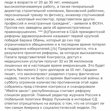
люди в возрасте от 20 до 30 лет, имеющие
высокооплачиваемую работу, а также генеральный
директор строительной компании, банковский работник,
персональный тренер по фитнесу, инженер спутниковой
связи, налоговый инспектор, представители других
профессий и иностранные граждане", - заявили в ФСКН.
Против них заведены дела об административных
правонарушениях. *** [b]Принятие в США президентской
реформы здравоохранения называют первой крупной
победой Барака Обамы, который до сих пор
ограничивался обещаниями и в последнее время потерял
в поддержке избирателей.[/b] Предполагается, что в
результате принятия реформы, за которую высказалпась
Палата представителей Конгресса, доступ к
медицинским услугам получат 32 из 36 миллионов
лишенных ее в настоящее время американцев. Это будет
стоить без малого 1 трлн долларов за 10 лет. Гардиан
пишет, что законопроект разделил страну фактически
надвое, такого не было со времен Вьетнамской войны: в
субботу огромное количество противников этой идеи
собрались пред стенами конгресса и скандировали
"Убейте закон": республиканцы считают реформу
слишком дорогой. Главный редактор журнала Россия в
глобальной политике Федор Лукьянов в интервью СД
ответил отрицательно на вопрос о том, что не отходит ли
тем самым Америка к социалистической модели. По