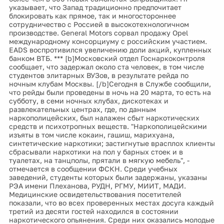
указывает, что Запад традиционно предпочитает
блокировать как прямое, так и многостороннее
сотрудничество с Россией в высокотехнологичном
производстве. General Motors сорвал продажу Opel
международному консорциуму с российским участием.
EADS воспротивился увеличению доли акций, купленных
банком ВТБ. *** [b]Московский отдел Госнаркоконтроля
сообщает, что задержал около ста человек, в том числе
студентов элитарных ВУЗов, в результате рейда по
ночным клубам Москвы. [/b]Сегодня в Службе сообщили,
что рейды были проведены в ночь на 20 марта, то есть на
субботу, в семи ночных клубах, дискотеках и
развлекательных центрах, где, по данным
наркополицейских, был налажен сбыт наркотических
средств и психотропных веществ. "Наркополицейскими
изъяты в том числе кокаин, гашиш, марихуана,
синтетические наркотики; застигнутые врасплох клиенты
сбрасывали наркотики на пол у барных стоек и в
туалетах, на танцполы, прятали в мягкую мебель", -
отмечается в сообщении ФСКН. Среди учебных
заведений, студенты которых были задержаны, указаны
РЭА имени Плеханова, РУДН, РГМУ, МИИТ, МАДИ.
Медицинские освидетельствования посетителей
показали, что во всех проверенных местах досуга каждый
третий из десяти гостей находился в состоянии
наркотического опьянения. Среди них оказались молодые