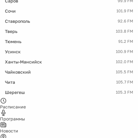
Саров
99.9 FM
Сочи
101.9 FM
Ставрополь
92.6 FM
Тверь
103.8 FM
Тюмень
91.2 FM
Усинск
100.9 FM
Ханты-Мансийск
102.0 FM
Чайковский
105.5 FM
Чита
105.7 FM
Шерегеш
105.3 FM
Расписание
Программы
Новости