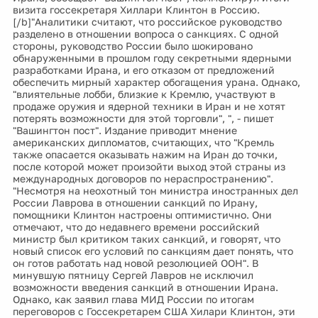
визита госсекретаря Хиллари Клинтон в Россию.
[/b]"Аналитики считают, что российское руководство
разделено в отношении вопроса о санкциях. С одной
стороны, руководство России было шокировано
обнаруженными в прошлом году секретными ядерными
разработками Ирана, и его отказом от предложений
обеспечить мирный характер обогащения урана. Однако,
"влиятельные лобби, близкие к Кремлю, участвуют в
продаже оружия и ядерной техники в Иран и не хотят
потерять возможности для этой торговли", ", - пишет
"Вашингтон пост". Издание приводит мнение
американских дипломатов, считающих, что "Кремль
также опасается оказывать нажим на Иран до точки,
после которой может произойти выход этой страны из
международных договоров по нераспространению".
"Несмотря на неохотный тон министра иностранных дел
России Лаврова в отношении санкций по Ирану,
помощники Клинтон настроены оптимистично. Они
отмечают, что до недавнего времени российский
министр был критиком таких санкций, и говорят, что
новый список его условий по санкциям дает понять, что
он готов работать над новой резолюцией ООН". В
минувшую пятницу Сергей Лавров не исключил
возможности введения санкций в отношении Ирана.
Однако, как заявил глава МИД России по итогам
переговоров с Госсекретарем США Хилари Клинтон, эти