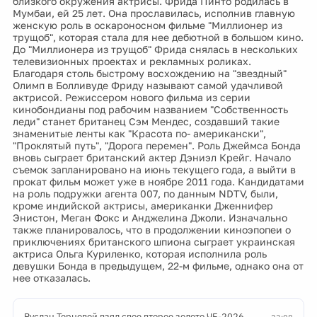
близкого окружения актрисы. Фрида Пинто родилась в
Мумбаи, ей 25 лет. Она прославилась, исполнив главную
женскую роль в оскароносном фильме "Миллионер из
трущоб", которая стала для нее дебютной в большом кино.
До "Миллионера из трущоб" Фрида снялась в нескольких
телевизионных проектах и рекламных роликах.
Благодаря столь быстрому восхождению на "звездный"
Олимп в Болливуде Фриду называют самой удачливой
актрисой. Режиссером нового фильма из серии
кинобондианы под рабочим названием "Собственность
леди" станет британец Сэм Мендес, создавший такие
знаменитые ленты как "Красота по- американски",
"Проклятый путь", "Дорога перемен". Роль Джеймса Бонда
вновь сыграет британский актер Дэниэл Крейг. Начало
съемок запланировано на июнь текущего года, а выйти в
прокат фильм может уже в ноябре 2011 года. Кандидатами
на роль подружки агента 007, по данным NDTV, были,
кроме индийской актрисы, американки Дженнифер
Энистон, Меган Фокс и Анджелина Джоли. Изначально
также планировалось, что в продолжении киноэпопеи о
приключениях британского шпиона сыграет украинская
актриса Ольга Куриленко, которая исполнила роль
девушки Бонда в предыдущем, 22-м фильме, однако она от
нее отказалась.
Руслан Терновой взял свое второе золото ЧЕ-2026