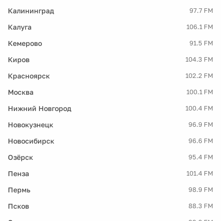
Калининград
97.7 FM
Калуга
106.1 FM
Кемерово
91.5 FM
Киров
104.3 FM
Красноярск
102.2 FM
Москва
100.1 FM
Нижний Новгород
100.4 FM
Новокузнецк
96.9 FM
Новосибирск
96.6 FM
Озёрск
95.4 FM
Пенза
101.4 FM
Пермь
98.9 FM
Псков
88.3 FM