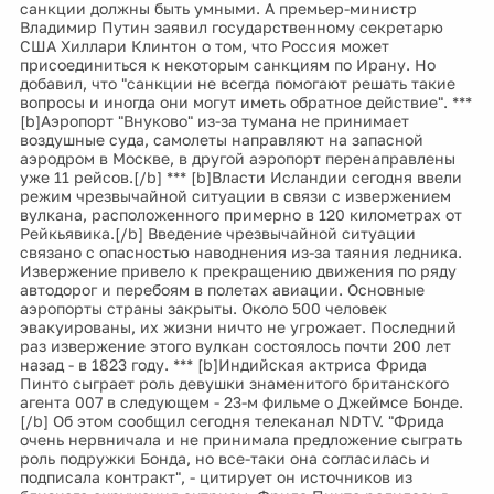
санкции должны быть умными. А премьер-министр
Владимир Путин заявил государственному секретарю
США Хиллари Клинтон о том, что Россия может
присоединиться к некоторым санкциям по Ирану. Но
добавил, что "санкции не всегда помогают решать такие
вопросы и иногда они могут иметь обратное действие". ***
[b]Аэропорт "Внуково" из-за тумана не принимает
воздушные суда, самолеты направляют на запасной
аэродром в Москве, в другой аэропорт перенаправлены
уже 11 рейсов.[/b] *** [b]Власти Исландии сегодня ввели
режим чрезвычайной ситуации в связи с извержением
вулкана, расположенного примерно в 120 километрах от
Рейкьявика.[/b] Введение чрезвычайной ситуации
связано с опасностью наводнения из-за таяния ледника.
Извержение привело к прекращению движения по ряду
автодорог и перебоям в полетах авиации. Основные
аэропорты страны закрыты. Около 500 человек
эвакуированы, их жизни ничто не угрожает. Последний
раз извержение этого вулкан состоялось почти 200 лет
назад - в 1823 году. *** [b]Индийская актриса Фрида
Пинто сыграет роль девушки знаменитого британского
агента 007 в следующем - 23-м фильме о Джеймсе Бонде.
[/b] Об этом сообщил сегодня телеканал NDTV. "Фрида
очень нервничала и не принимала предложение сыграть
роль подружки Бонда, но все-таки она согласилась и
подписала контракт", - цитирует он источников из