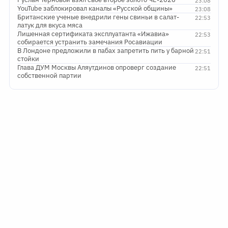
23:08
YouTube заблокировал каналы «Русской общины»
23:08
Британские ученые внедрили гены свиньи в салат-
22:53
латук для вкуса мяса
Лишенная сертификата эксплуатанта «Ижавиа»
22:53
собирается устранить замечания Росавиации
В Лондоне предложили в пабах запретить пить у барной
22:51
стойки
Глава ДУМ Москвы Аляутдинов опроверг создание
22:51
собственной партии