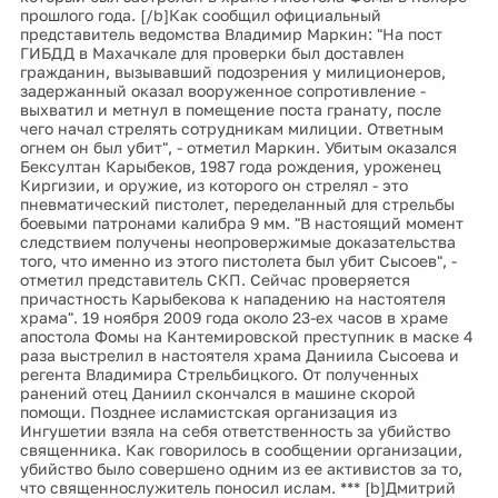
прошлого года. [/b]Как сообщил официальный
представитель ведомства Владимир Маркин: "На пост
ГИБДД в Махачкале для проверки был доставлен
гражданин, вызывавший подозрения у милиционеров,
задержанный оказал вооруженное сопротивление -
выхватил и метнул в помещение поста гранату, после
чего начал стрелять сотрудникам милиции. Ответным
огнем он был убит", - отметил Маркин. Убитым оказался
Бексултан Карыбеков, 1987 года рождения, уроженец
Киргизии, и оружие, из которого он стрелял - это
пневматический пистолет, переделанный для стрельбы
боевыми патронами калибра 9 мм. "В настоящий момент
следствием получены неопровержимые доказательства
того, что именно из этого пистолета был убит Сысоев", -
отметил представитель СКП. Сейчас проверяется
причастность Карыбекова к нападению на настоятеля
храма". 19 ноября 2009 года около 23-ех часов в храме
апостола Фомы на Кантемировской преступник в маске 4
раза выстрелил в настоятеля храма Даниила Сысоева и
регента Владимира Стрельбицкого. От полученных
ранений отец Даниил скончался в машине скорой
помощи. Позднее исламистская организация из
Ингушетии взяла на себя ответственность за убийство
священника. Как говорилось в сообщении организации,
убийство было совершено одним из ее активистов за то,
что священнослужитель поносил ислам. *** [b]Дмитрий