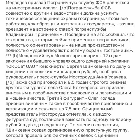
Медведев призвал Пограничную службу ФСБ равняться
на иностранных коллег. [/b]Погранслужба ФСБ
совместно с другими ведомствами должна усилить
техническое оснащение охраны госграницы, чтобы все
работало, как образцы иностранных государств», - заявил
президент на встрече с главой погранслужбы
Владимиром Проничевым. Последний на это сообщил, что
техсредства, которые сейчас применяют пограничники,
полностью ориентированы «на наше производство» и
полностью «удовлетворяют систему охраны госграницы».
*** [b]Мещанский суд Москвы приговорил к 12 годам
заключения бывшего управляющего дочерней компании
"ЮКОСа" ОАО "Томскнефть" Сергея Шимкевича по делу о
хищении нескольких миллиардов рублей, сообщила
руководитель пресс-службы Мосгорсуда Анна Усачева.
[/b]Также суд приговорил к 8,5 годам строгого режима
другого фигуранта дела Олега Ключерева: он признан
виновным в пособничестве присвоению и легализации и
в мошенничестве. Третий фигурант - Олег Коляда
признан виновным также в пособничестве присвоению и
легализации и осужден на 7,5 лет. Официальный
представитель Мосгорсуда отметила, с каждого
фигуранта суд постановил взыскать по одному миллиону
рублей в доход государству. По мнению следствия,
"Шимкевич создал организованную преступную группу,
которая провела ряд фиктивных сделок с ценными