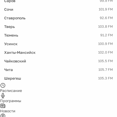
Саров
99.9 FM
Сочи
101.9 FM
Ставрополь
92.6 FM
Тверь
103.8 FM
Тюмень
91.2 FM
Усинск
100.9 FM
Ханты-Мансийск
102.0 FM
Чайковский
105.5 FM
Чита
105.7 FM
Шерегеш
105.3 FM
Расписание
Программы
Новости