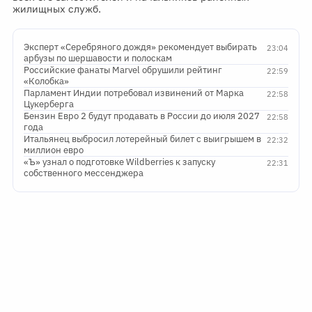
жилищных служб.
Эксперт «Серебряного дождя» рекомендует выбирать
23:04
арбузы по шершавости и полоскам
Российские фанаты Marvel обрушили рейтинг
22:59
«Колобка»
Парламент Индии потребовал извинений от Марка
22:58
Цукерберга
Бензин Евро 2 будут продавать в России до июля 2027
22:58
года
Итальянец выбросил лотерейный билет с выигрышем в
22:32
миллион евро
«Ъ» узнал о подготовке Wildberries к запуску
22:31
собственного мессенджера