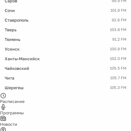
Саров
99.9 FM
Сочи
101.9 FM
Ставрополь
92.6 FM
Тверь
103.8 FM
Тюмень
91.2 FM
Усинск
100.9 FM
Ханты-Мансийск
102.0 FM
Чайковский
105.5 FM
Чита
105.7 FM
Шерегеш
105.3 FM
Расписание
Программы
Новости