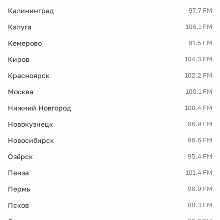
Калининград
97.7 FM
Калуга
106.1 FM
Кемерово
91.5 FM
Киров
104.3 FM
Красноярск
102.2 FM
Москва
100.1 FM
Нижний Новгород
100.4 FM
Новокузнецк
96.9 FM
Новосибирск
96.6 FM
Озёрск
95.4 FM
Пенза
101.4 FM
Пермь
98.9 FM
Псков
88.3 FM