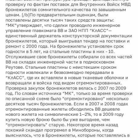
проверку по фактам поставок для Внутренних Войск МВД
бронежилетов сомнительного качества по завышенным
ценам. [/b]По предварительным оценкам, были
поставлены десятки тысяч таких средств защиты:
“МК”утверждает, что сделки проводило инженерное
управление главкомата ВВ и ЗАО НПП “КлАСС”—
единственный держатель конструкторской документации
бронежилетов, который выигрывал тендер на поставки и
ремонт с 2000 года. На бронежилеты установлен срок
годности в 5 лет, на стальные пластины в них - 10.
Отслужившие свое бронежилеты собирали со всех частей
ВВ на складах инженерной части в подмосковном
Реутове. Стальные пластины с неистекшим сроком
годности извлекали и безвозмездно передавали в
“КлАСС”, где их вставляли в новые тканевые оболочки и
возвращали в войска под видом отремонтированных.
Проверка закупок бронежилетов велась с 2007 по 2009
год. По словам источника “МК”, только за время проверки
по описанной схеме было “отремонтировано” несколько
десятков тысяч бронежилетов. Если в 2007 и 2008 годах
отремонтированные жилеты обходились ВВ дешевле
нового жилета на символические 1—2%, то в 2009 году
купить новую броню было бы уже выгоднее, чем
“отремонтировать” старую. Некоторое время назад
похожий скандал прогремел в Минобороны, когда
выяснилось, что в Бронежилеты, которые поставлялись в