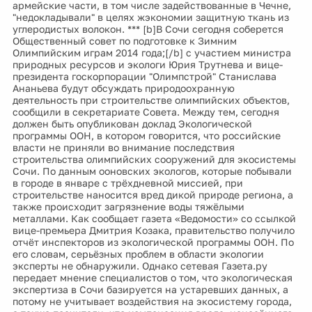
армейские части, в том числе задействованные в Чечне,
"недокладывали" в целях жэкономии защитную ткань из
углеродистых волокон. *** [b]В Сочи сегодня соберется
Общественный совет по подготовке к Зимним
Олимпийским играм 2014 года;[/b] с участием министра
природных ресурсов и экологи Юрия Трутнева и вице-
президента госкорпорации "Олимпстрой" Станислава
Ананьева будут обсуждать природоохранную
деятельность при строительстве олимпийских объектов,
сообщили в секретариате Совета. Между тем, сегодня
должен быть опубликован доклад Экологической
программы ООН, в котором говорится, что российские
власти не приняли во внимание последствия
строительства олимпийских сооружений для экосистемы
Сочи. По данным ооновских экологов, которые побывали
в городе в январе с трёхдневной миссией, при
строительстве наносится вред дикой природе региона, а
также происходит загрязнение воды тяжёлыми
металлами. Как сообщает газета «Ведомости» со ссылкой
вице-премьера Дмитрия Козака, правительство получило
отчёт инспекторов из экологической программы ООН. По
его словам, серьёзных проблем в области экологии
эксперты не обнаружили. Однако сетевая Газета.ру
передает мнение специалистов о том, что экологическая
экспертиза в Сочи базируется на устаревших данных, а
потому не учитывает воздействия на экосистему города,