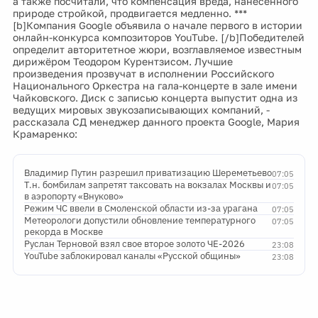
а также посчитали, что компенсация вреда, нанесённого
природе стройкой, продвигается медленно. ***
[b]Компания Google объявила о начале первого в истории
онлайн-конкурса композиторов YouTube. [/b]Победителей
определит авторитетное жюри, возглавляемое известным
дирижёром Теодором Курентзисом. Лучшие
произведения прозвучат в исполнении Российского
Национального Оркестра на гала-концерте в зале имени
Чайковского. Диск с записью концерта выпустит одна из
ведущих мировых звукозаписывающих компаний, -
рассказала СД менеджер данного проекта Google, Мария
Крамаренко:
Владимир Путин разрешил приватизацию Шереметьево
07:05
Т.н. бомбилам запретят таксовать на вокзалах Москвы и
07:05
в аэропорту «Внуково»
Режим ЧС ввели в Смоленской области из-за урагана
07:05
Метеорологи допустили обновление температурного
07:05
рекорда в Москве
Руслан Терновой взял свое второе золото ЧЕ-2026
23:08
YouTube заблокировал каналы «Русской общины»
23:08