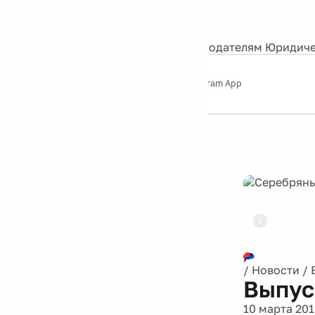
События
Контакты
О нас
Экскурсии
Silver Studio
Рекламодателям
Юридиче
Слушайте
App Store
Google Play
Telegram App
Серебряный
дождь
12+
Реклама
/
Новости
/
Выпус
10 марта 20