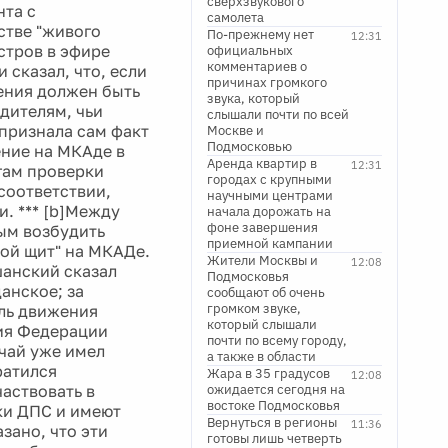
сверхзвукового
нта с
самолета
стве "живого
По-прежнему нет
12:31
стров в эфире
официальных
комментариев о
 сказал, что, если
причинах громкого
ения должен быть
звука, который
дителям, чьи
слышали почти по всей
признала сам факт
Москве и
Подмосковью
ение на МКАде в
Аренда квартир в
12:31
гам проверки
городах с крупными
соответствии,
научными центрами
. *** [b]Между
начала дорожать на
фоне завершения
ым возбудить
приемной кампании
ой щит" на МКАДе.
Жители Москвы и
12:08
анский сказал
Подмосковья
анское; за
сообщают об очень
громком звуке,
ль движения
который слышали
ния Федерации
почти по всему городу,
учай уже имел
а также в области
ратился
Жара в 35 градусов
12:08
частвовать в
ожидается сегодня на
востоке Подмосковья
ки ДПС и имеют
Вернуться в регионы
11:36
зано, что эти
готовы лишь четверть