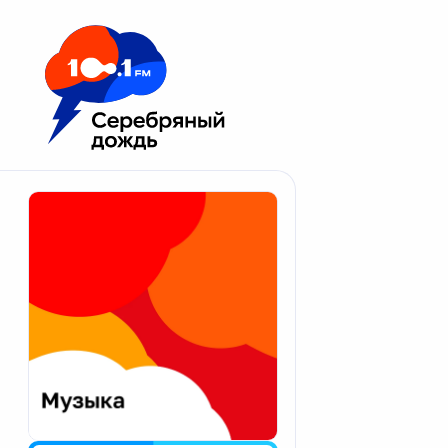
Москва 100.1 FM
Апатиты
Астрахань
Волгоград
Вологда
Екатеринбург
Иваново
Казань
Калининград
Калуга