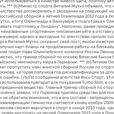
т использоваться в качестве живого щита, поэтому ав
ать. *** [b]Министр спорта Виталий Мутко объявил, что
нистерства договорились о заседании на следующей не
российской сборной к летней Олимпиаде 2012 года в Ло
утко, итоги Олимпиады в Ванкувере и подготовка к Оли
евать подготовку к Лондону". Напомню, ранее президе
 неназванным спортивным чиновникам уйти в отставку 
анкувере; однако в выходные по агентствам прошло соо
рта Виталий Мутко сохранит свой пост; якобы он встр
олучил карт-бланш на продолжение работы на ближа
ение подал глава Олимпийского комитета России Леонид
вестно, что тренер сборной по хоккею Вячеслав Быков 
айскому чемпионату мира в Германии. *** [b]Летнюю О
ет пропустить член женской сборной России по спорт
рюнова, которая получила год дисквалификации за доп
о ошибке. [/b]По сообщению агентства Весь Спорт, 17-
 использовала препарат для похудания Turbo Slim, в со
апрещенное вещество. Главный тренер сборной по спо
оненко заявил, что Горюнова приняла средство для по
и не обратила внимания, что в его составе - запрещенн
квалификации гимнастки считается конец ноября 2009 
рюнова сможет вернуться в спорт в конце 2010 года, од
т права выступать на летней Олимпиаде 2012 года в Ло