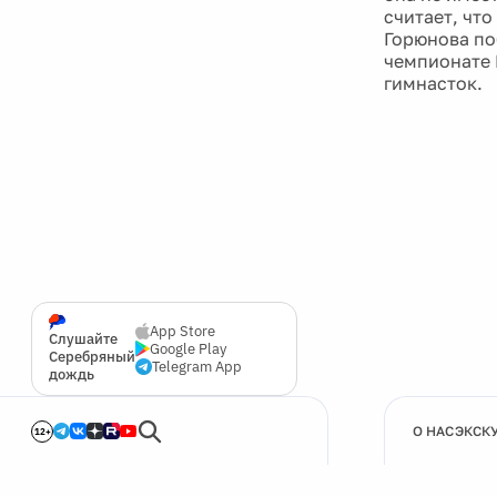
считает, что
Горюнова по
чемпионате 
гимнасток.
App Store
Слушайте
Google Play
Серебряный
Telegram App
дождь
О НАС
ЭКСК
12+