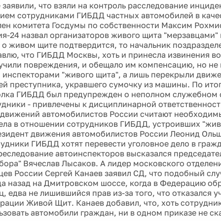
 заявили, что взяли на контроль расследование инциде
ием сотрудниками ГИБДД частных автомобилей в каче
Член комитета Госдумы по собственности Максим Рохми
я-24 назвал организаторов живого щита "мерзавцами" и
о живом щите подтвердится, то начальник поздраздел
авлю, что ГИБДД Москвы, хоть и принесла извинения во
чили повреждения, и обещало им компенсацию, но не 
 инспекторами "живого щита", а лишь перекрыли движ
лей преступника, укравшего сумочку из машины. По ито
лка ГИБДД был предупрежден о неполном служебном 
удники - привлечены к дисциплинарной ответственности
 движений автомобилистов России считают необходим
ела в отношении сотрудников ГИБДД, устроивших "жив
езидент движения автомобилистов России Леонид Ольш
рудники ГИБДД хотят перевести уголовное дело в гражд
реследование автоинспекторов высказался председате
бора" Вячеслав Лысаков. А лидер московского отделе
цев России Сергей Канаев заявил СД, что подобный сл
ода назад на Дмитровском шоссе, когда в Федерацию об
, едва не лишившийся прав из-за того, что отказался у
рации Живой Щит. Канаев добавил, что, хоть сотрудни
ьзовать автомобили граждан, ни в одном приказе не ска