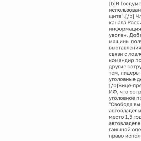
[b]В Госдуме
использован
щита".[/b] 
канала Росси
информация 
уволен. Доб
машины полу
выставления
связи с лов
командир по
другие сотр
тем, лидеры
уголовные д
[/b]Вице-пр
ИФ, что сот
уголовное п
"Свобода вы
автовладель
место 1,5 г
автовладелец
гаишной опе
право испол