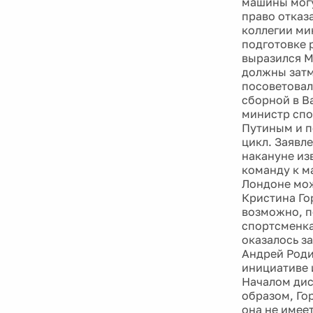
машины могу
право отказ
коллегии ми
подготовке 
выразился М
должны затм
посоветовал
сборной в В
министр спо
Путиным и п
цикл. Заявл
накануне из
команду к м
Лондоне мож
Кристина Го
возможно, п
спортсменка
оказалось з
Андрей Роди
инициативе 
Началом дис
образом, Го
она не имее