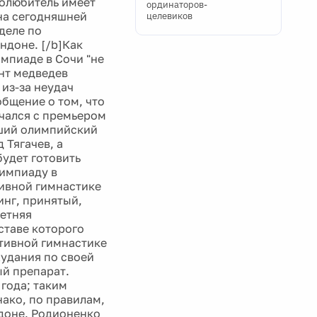
толюбитель имеет
ординаторов-
 на сегодняшней
целевиков
деле по
ндоне. [/b]Как
мпиаде в Сочи "не
нт медведев
из-за неудач
бщение о том, что
ечался с премьером
йший олимпийский
 Тягачев, а
будет готовить
лимпиаду в
ивной гимнастике
инг, принятый,
летняя
ставе которого
ртивной гимнастике
худания по своей
ый препарат.
года; таким
нако, по правилам,
ндоне. Родионенко